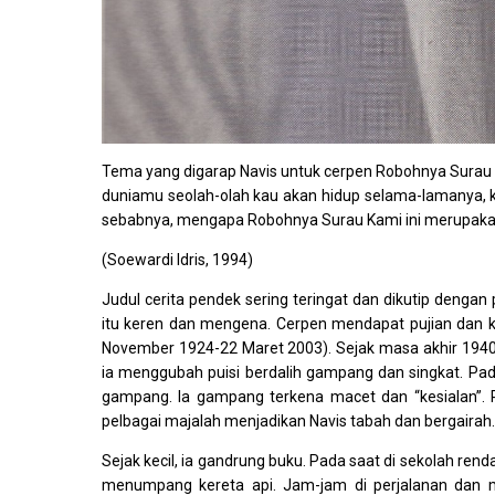
Tema yang digarap Navis untuk cerpen Robohnya Surau K
duniamu seolah-olah kau akan hidup selama-lamanya, k
sebabnya, mengapa Robohnya Surau Kami ini merupakan 
(Soewardi Idris, 1994)
Judul cerita pendek sering teringat dan dikutip dengan
itu keren dan mengena. Cerpen mendapat pujian dan kri
November 1924-22 Maret 2003). Sejak masa akhir 1940
ia menggubah puisi berdalih gampang dan singkat. Pada 
gampang. Ia gampang terkena macet dan “kesialan”. 
pelbagai majalah menjadikan Navis tabah dan bergairah.
Sejak kecil, ia gandrung buku. Pada saat di sekolah r
menumpang kereta api. Jam-jam di perjalanan dan 