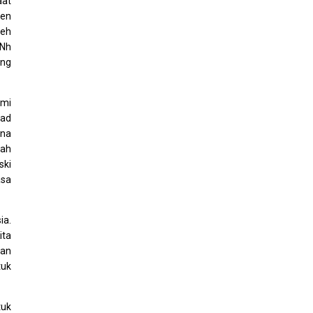
aat
pen
leh
(Nh
ang
emi
bad
ena
lah
ski
asa
ia.
ita
kan
tuk
tuk