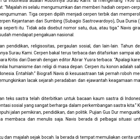
 di Indonesia adalah Robohnya Surau Kami. Ia mengenang 1956 s
at: “Majalah ini selalu mengumumkan dan memberi hadiah cerpen-cer
pengumuman. Tiga cerpen dipilih menjadi cerpen terbik dan mempero
cerpen Kejantanan dari Sumbing (Subagio Sastrowardoyo), Dua Dunia 
seperti itu. Tidak ada disebut nomor satu, dua, atau tiga.” Navis gir
 sudah mendapat pengakuan nasional.
 pendidikan, religisositas, pergaulan sosial, dan lain-lain. Tahun d
hnya Surau Kami. Cerpen bakal terus terbaca dan ditafsirkan sampai a
Suara Kritis dari Daerah dengan editor Abrar Yusra terbaca: “Apalagi kar
-nilai humanisme dan religi di masa depan. Cerpen itu konon adalah sa
onesia. Entahlah.” Biografi Navis di kesusastraan tak pernah roboh me
 memungkinkan lacak sejarah peradaban dan ejawantah keagamaan m
 teks sastra telah diterbitkan untuk bacaan kaum sastra di Indones
tasi sosial yang sangat berharga dalam perkembangan sastra kita.” K
uhi jalan pemikiran, pendidikan, dan politik. Pujian Gus Dur menguat
membaca dan menulis saja. Navis berada di pelbagai situasi un
.
ku dan majalah sejak bocah. Ia berada di tempat memuliakan cerita un