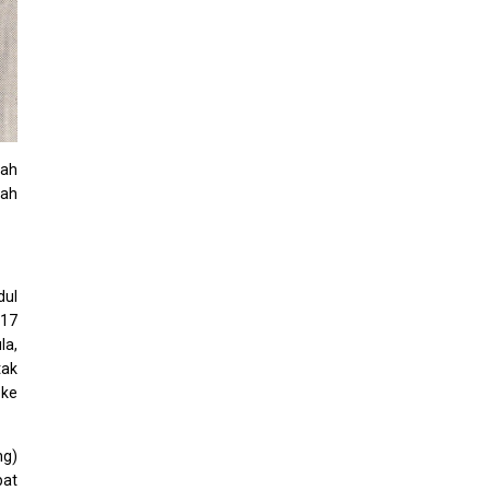
lah
lah
dul
(17
la,
tak
 ke
ng)
pat