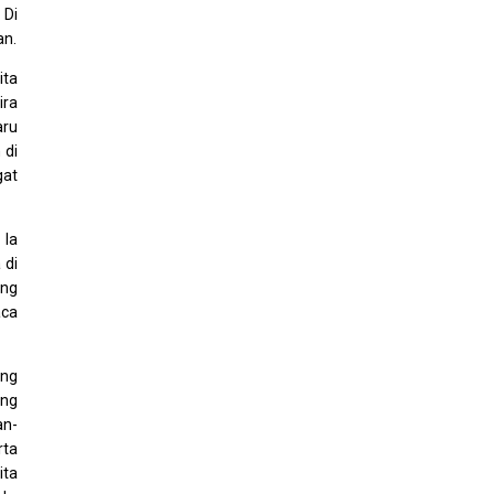
 Di
an.
ita
ira
aru
 di
gat
 Ia
 di
ing
aca
ang
ung
an-
rta
ita