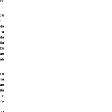
ah-
gai
mi.
ada
tra
ita
ita
uku
dan
cah
lis
asa
dan
alu
tar
en-