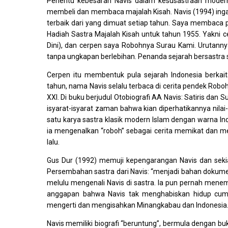
Penentu kebesaran Navis dalam kesusastraan modern
membeli dan membaca majalah Kisah. Navis (1994) ing
terbaik dari yang dimuat setiap tahun. Saya membaca 
Hadiah Sastra Majalah Kisah untuk tahun 1955. Yakni 
Dini), dan cerpen saya Robohnya Surau Kami. Urutannya 
tanpa ungkapan berlebihan. Penanda sejarah bersastra
Cerpen itu membentuk pula sejarah Indonesia berkaitan
tahun, nama Navis selalu terbaca di cerita pendek Robo
XXI. Di buku berjudul Otobiografi AA Navis: Satiris dan 
isyarat-isyarat zaman bahwa kian diperhatikannya nilai
satu karya sastra klasik modern Islam dengan warna Ind
ia mengenalkan “roboh” sebagai cerita memikat dan
lalu.
Gus Dur (1992) memuji kepengarangan Navis dan sekian
Persembahan sastra dari Navis: “menjadi bahan dokumen
melulu mengenali Navis di sastra. Ia pun pernah menemp
anggapan bahwa Navis tak menghabiskan hidup cuma 
mengerti dan mengisahkan Minangkabau dan Indonesia
Navis memiliki biografi “beruntung”, bermula dengan bu