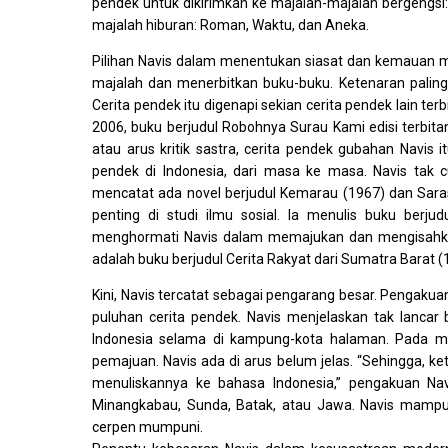
pendek untuk dikirimkan ke majalah-majalah bergengsi:
majalah hiburan: Roman, Waktu, dan Aneka.
Pilihan Navis dalam menentukan siasat dan kemauan me
majalah dan menerbitkan buku-buku. Ketenaran paling 
Cerita pendek itu digenapi sekian cerita pendek lain terb
2006, buku berjudul Robohnya Surau Kami edisi terbit
atau arus kritik sastra, cerita pendek gubahan Navis i
pendek di Indonesia, dari masa ke masa. Navis tak 
mencatat ada novel berjudul Kemarau (1967) dan Saras
penting di studi ilmu sosial. Ia menulis buku ber
menghormati Navis dalam memajukan dan mengisahka
adalah buku berjudul Cerita Rakyat dari Sumatra Barat (
Kini, Navis tercatat sebagai pengarang besar. Pengak
puluhan cerita pendek. Navis menjelaskan tak lancar
Indonesia selama di kampung-kota halaman. Pada 
pemajuan. Navis ada di arus belum jelas. “Sehingga, ke
menuliskannya ke bahasa Indonesia,” pengakuan Nav
Minangkabau, Sunda, Batak, atau Jawa. Navis mampu
cerpen mumpuni.