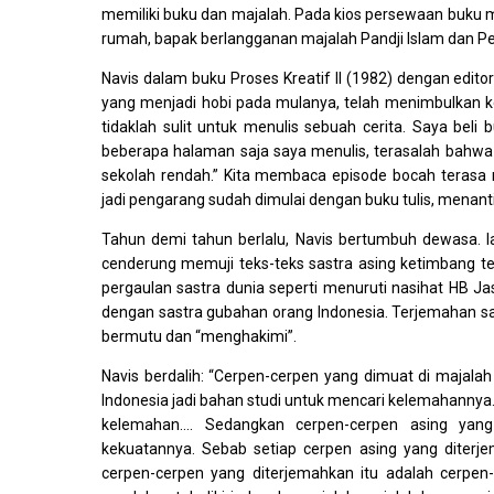
memiliki buku dan majalah. Pada kios persewaan buku mi
rumah, bapak berlangganan majalah Pandji Islam dan Pe
Navis dalam buku Proses Kreatif II (1982) dengan edit
yang menjadi hobi pada mulanya, telah menimbulkan ke
tidaklah sulit untuk menulis sebuah cerita. Saya beli
beberapa halaman saja saya menulis, terasalah bahwa
sekolah rendah.” Kita membaca episode bocah teras
jadi pengarang sudah dimulai dengan buku tulis, menan
Tahun demi tahun berlalu, Navis bertumbuh dewasa. I
cenderung memuji teks-teks sastra asing ketimbang te
pergaulan sastra dunia seperti menuruti nasihat HB Jas
dengan sastra gubahan orang Indonesia. Terjemahan sa
bermutu dan “menghakimi”.
Navis berdalih: “Cerpen-cerpen yang dimuat di majalah
Indonesia jadi bahan studi untuk mencari kelemahanny
kelemahan…. Sedangkan cerpen-cerpen asing yang
kekuatannya. Sebab setiap cerpen asing yang diterj
cerpen-cerpen yang diterjemahkan itu adalah cerpen-