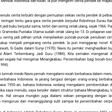
 Mimbar Indonesia dan Kisah. Ia pun mengirim cerita pendek ke majal
nulis cerita terbukti dengan pemuatan sekian cerita pendek di pelba
teringat tentu gara-gara cerita pendek berjudul Robohnya Surau Ka
it jadi buku berjudul sama, terbit dan sering cetak ulang, sejak 1966. P
an Gramedia Pustaka Utama sudah cetak ulang ke-13. Di pelajaran sas
tu sering jadi pilihan untuk menjelaskan puncak-puncak penulisan cer
cukup menjadi pengarang cerita pendek. Ia pun menggarap novel. K
wati, Si Gadis dalam Sunyi (1970). Navis itu pemikir menghasilkan b
judul Alam Terkembang Jadi Guru (1984). Kita semakin mengenali 
n segala hal mengenai Minangkabau. Persembahan bagi bocah-bo
1994).
uan lumrah meski Navis pernah mengalami resah berbahasa dalam menu
 berbahasa Indonesia. Ia jarang bergaul dengan orang-orang berbah
masa 1950-an, bahasa Indonesia sedang mengalami pembentukan 
tika saya menulis, saya berpikir dalam struktur bahasa Minangkabau, l
is. Hal serupa mungkin juga dialami sekian pengarang dengan la
 mengurusi dan menanggulangi sulit sampai ke persembahan cerp