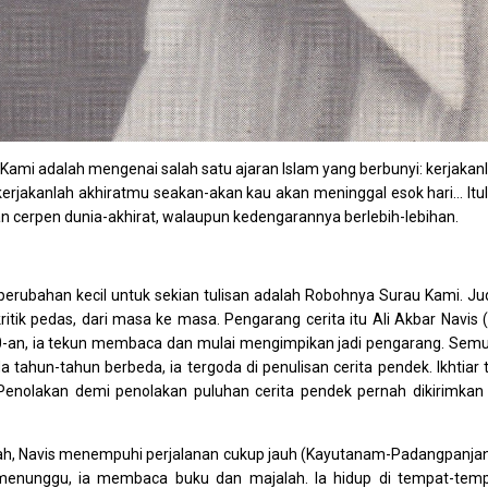
ami adalah mengenai salah satu ajaran Islam yang berbunyi: kerjakan
erjakanlah akhiratmu seakan-akan kau akan meninggal esok hari… Itu
cerpen dunia-akhirat, walaupun kedengarannya berlebih-lebihan.
 perubahan kecil untuk sekian tulisan adalah Robohnya Surau Kami. Ju
tik pedas, dari masa ke masa. Pengarang cerita itu Ali Akbar Navis 
-an, ia tekun membaca dan mulai mengimpikan jadi pengarang. Semu
tahun-tahun berbeda, ia tergoda di penulisan cerita pendek. Ikhtiar 
Penolakan demi penolakan puluhan cerita pendek pernah dikirimkan
endah, Navis menempuhi perjalanan cukup jauh (Kayutanam-Padangpanja
menunggu, ia membaca buku dan majalah. Ia hidup di tempat-tem