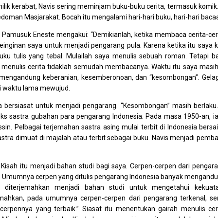
lik kerabat, Navis sering meminjam buku-buku cerita, termasuk komik.
doman Masjarakat. Bocah itu mengalami hari-hari buku, hari-hari baca
or Pamusuk Eneste mengakui: “Demikianlah, ketika membaca cerita-cer
inginan saya untuk menjadi pengarang pula. Karena ketika itu saya k
 buku tulis yang tebal. Mulailah saya menulis sebuah roman. Tetapi b
 menulis cerita tidaklah semudah membacanya. Waktu itu saya masih
a mengandung keberanian, kesemberonoan, dan “kesombongan”. Gela
ti waktu lama mewujud.
a bersiasat untuk menjadi pengarang. “Kesombongan” masih berlaku.
ks sastra gubahan para pengarang Indonesia. Pada masa 1950-an, ia
sin. Pelbagai terjemahan sastra asing mulai terbit di Indonesia bersa
stra dimuat di majalah atau terbit sebagai buku. Navis menjadi pemb
 Kisah itu menjadi bahan studi bagi saya. Cerpen-cerpen dari pengar
a. Umumnya cerpen yang ditulis pengarang Indonesia banyak mengand
 diterjemahkan menjadi bahan studi untuk mengetahui kekuat
emahkan, pada umumnya cerpen-cerpen dari pengarang terkenal, se
cerpennya yang terbaik.” Siasat itu menentukan gairah menulis cer