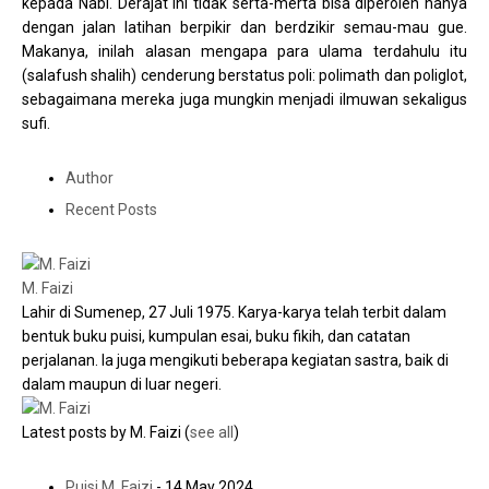
kepada Nabi. Derajat ini tidak serta-merta bisa diperoleh hanya
dengan jalan latihan berpikir dan berdzikir semau-mau gue.
Makanya, inilah alasan mengapa para ulama terdahulu itu
(salafush shalih) cenderung berstatus poli: polimath dan poliglot,
sebagaimana mereka juga mungkin menjadi ilmuwan sekaligus
sufi.
Author
Recent Posts
M. Faizi
Lahir di Sumenep, 27 Juli 1975. Karya-karya telah terbit dalam
bentuk buku puisi, kumpulan esai, buku fikih, dan catatan
perjalanan. Ia juga mengikuti beberapa kegiatan sastra, baik di
dalam maupun di luar negeri.
Latest posts by M. Faizi
(
see all
)
Puisi M. Faizi
- 14 May 2024