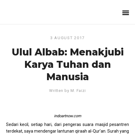
3 AUGUST 2017
Ulul Albab: Menakjubi
Karya Tuhan dan
Manusia
Written by
M. Faizi
indoartnow.com
Sedari kecil, setiap hari, dari pengeras suara masjid pesantren
terdekat, saya mendengar lantunan qiraah al-Qur’an. Surah yang