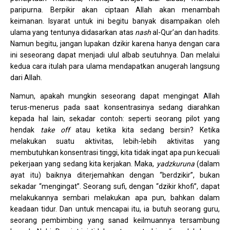
paripurna. Berpikir akan ciptaan Allah akan menambah
keimanan. Isyarat untuk ini begitu banyak disampaikan oleh
ulama yang tentunya didasarkan atas
nash
al-Qur’an dan hadits.
Namun begitu, jangan lupakan dzikir karena hanya dengan cara
ini seseorang dapat menjadi ulul albab seutuhnya. Dan melalui
kedua cara itulah para ulama mendapatkan anugerah langsung
dari Allah.
Namun, apakah mungkin seseorang dapat mengingat Allah
terus-menerus pada saat konsentrasinya sedang diarahkan
kepada hal lain, sekadar contoh: seperti seorang pilot yang
hendak
take off
atau ketika kita sedang bersin? Ketika
melakukan suatu aktivitas, lebih-lebih aktivitas yang
membutuhkan konsentrasi tinggi, kita tidak ingat apa pun kecuali
pekerjaan yang sedang kita kerjakan. Maka,
yadzkuruna
(dalam
ayat itu) baiknya diterjemahkan dengan “berdzikir”, bukan
sekadar “mengingat”. Seorang sufi, dengan “dzikir khofi”, dapat
melakukannya sembari melakukan apa pun, bahkan dalam
keadaan tidur. Dan untuk mencapai itu, ia butuh seorang guru,
seorang pembimbing yang sanad keilmuannya tersambung