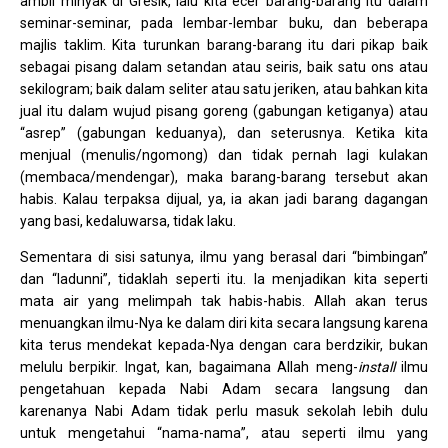
ambil minyak di Gresik, lalu kita ecer barang-barang itu dalam
seminar-seminar, pada lembar-lembar buku, dan beberapa
majlis taklim. Kita turunkan barang-barang itu dari pikap baik
sebagai pisang dalam setandan atau seiris, baik satu ons atau
sekilogram; baik dalam seliter atau satu jeriken, atau bahkan kita
jual itu dalam wujud pisang goreng (gabungan ketiganya) atau
“asrep” (gabungan keduanya), dan seterusnya. Ketika kita
menjual (menulis/ngomong) dan tidak pernah lagi kulakan
(membaca/mendengar), maka barang-barang tersebut akan
habis. Kalau terpaksa dijual, ya, ia akan jadi barang dagangan
yang basi, kedaluwarsa, tidak laku.
Sementara di sisi satunya, ilmu yang berasal dari “bimbingan”
dan “ladunni”, tidaklah seperti itu. Ia menjadikan kita seperti
mata air yang melimpah tak habis-habis. Allah akan terus
menuangkan ilmu-Nya ke dalam diri kita secara langsung karena
kita terus mendekat kepada-Nya dengan cara berdzikir, bukan
melulu berpikir. Ingat, kan, bagaimana Allah meng-
install
ilmu
pengetahuan kepada Nabi Adam secara langsung dan
karenanya Nabi Adam tidak perlu masuk sekolah lebih dulu
untuk mengetahui “nama-nama”, atau seperti ilmu yang