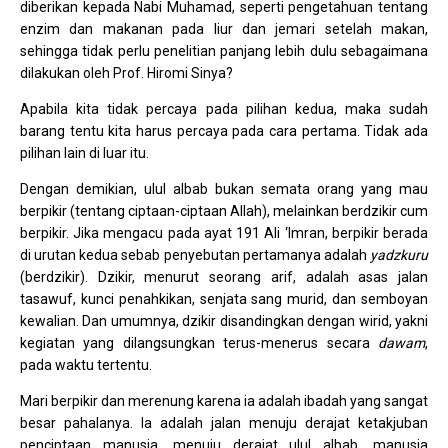
diberikan kepada Nabi Muhamad, seperti pengetahuan tentang
enzim dan makanan pada liur dan jemari setelah makan,
sehingga tidak perlu penelitian panjang lebih dulu sebagaimana
dilakukan oleh Prof. Hiromi Sinya?
Apabila kita tidak percaya pada pilihan kedua, maka sudah
barang tentu kita harus percaya pada cara pertama. Tidak ada
pilihan lain di luar itu.
Dengan demikian, ulul albab bukan semata orang yang mau
berpikir (tentang ciptaan-ciptaan Allah), melainkan berdzikir cum
berpikir. Jika mengacu pada ayat 191 Ali ‘Imran, berpikir berada
di urutan kedua sebab penyebutan pertamanya adalah
yadzkuru
(berdzikir). Dzikir, menurut seorang arif, adalah asas jalan
tasawuf, kunci penahkikan, senjata sang murid, dan semboyan
kewalian. Dan umumnya, dzikir disandingkan dengan wirid, yakni
kegiatan yang dilangsungkan terus-menerus secara
dawam
,
pada waktu tertentu.
Mari berpikir dan merenung karena ia adalah ibadah yang sangat
besar pahalanya. Ia adalah jalan menuju derajat ketakjuban
penciptaan manusia, menuju derajat ulul albab, manusia