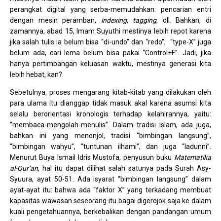
perangkat digital yang serba-memudahkan: pencarian entri
dengan mesin peramban,
indexing
,
tagging
, dll. Bahkan, di
zamannya, abad 15, Imam Suyuthi mestinya lebih repot karena
jika salah tulis ia belum bisa “di-undo” dan “redo”; “type-X” juga
belum ada, cari lema belum bisa pakai “Control+F”. Jadi, jika
hanya pertimbangan keluasan waktu, mestinya generasi kita
lebih hebat, kan?
Sebetulnya, proses mengarang kitab-kitab yang dilakukan oleh
para ulama itu dianggap tidak masuk akal karena asumsi kita
selalu berorientasi kronologis terhadap kelahirannya, yaitu:
“membaca-mengolah-menulis”. Dalam tradisi Islam, ada juga,
bahkan ini yang menonjol, tradisi “bimbingan langsung”,
“bimbingan wahyu”, “tuntunan ilhami”, dan juga “ladunni”.
Menurut Buya Ismail Idris Mustofa, penyusun buku
Matematika
al-Qur’an
, hal itu dapat dilihat salah satunya pada Surah Asy-
Syuura, ayat 50-51. Ada isyarat “bimbingan langsung” dalam
ayat-ayat itu: bahwa ada “faktor X” yang terkadang membuat
kapasitas wawasan seseorang itu bagai digerojok saja ke dalam
kuali pengetahuannya, berkebalikan dengan pandangan umum