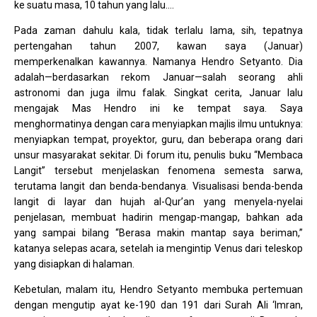
ke suatu masa, 10 tahun yang lalu….
Pada zaman dahulu kala, tidak terlalu lama, sih, tepatnya
pertengahan tahun 2007, kawan saya (Januar)
memperkenalkan kawannya. Namanya Hendro Setyanto. Dia
adalah—berdasarkan rekom Januar—salah seorang ahli
astronomi dan juga ilmu falak. Singkat cerita, Januar lalu
mengajak Mas Hendro ini ke tempat saya. Saya
menghormatinya dengan cara menyiapkan majlis ilmu untuknya:
menyiapkan tempat, proyektor, guru, dan beberapa orang dari
unsur masyarakat sekitar. Di forum itu, penulis buku “Membaca
Langit” tersebut menjelaskan fenomena semesta sarwa,
terutama langit dan benda-bendanya. Visualisasi benda-benda
langit di layar dan hujah al-Qur’an yang menyela-nyelai
penjelasan, membuat hadirin mengap-mangap, bahkan ada
yang sampai bilang “Berasa makin mantap saya beriman,”
katanya selepas acara, setelah ia mengintip Venus dari teleskop
yang disiapkan di halaman.
Kebetulan, malam itu, Hendro Setyanto membuka pertemuan
dengan mengutip ayat ke-190 dan 191 dari Surah Ali ‘Imran,