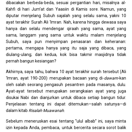
dibacakan berbeda-beda, sesuai pergantian hari, misalnya al-
Kahfi di hari Jum’at dan Yaasiin di Kamis sore. Namun, yang
diputar menjelang Subuh sajalah yang selalu sama, yakni 10
ayat terakhir Surah Ali ‘Imran. Nah, karena hingga dewasa saya
hanya dan selalu mendengar qiraah yang sama, ayat yang
sama, langgam yang sama untuk waktu malam menjelang
Subuh, saya pun menyimpan penasaran dan keheranan:
pertama, mengapa hanya yang itu saja yang dibaca, yang
diulang-ulang; dan kedua, kok bisa takmir masjidnya tidak
pernah bangun kesiangan?
Akhirnya, saya tahu, bahwa 10 ayat terakhir surah tersebut (Ali
‘Imran, ayat 190-200) merupakan bacaan yang di-
dawam
-kan
oleh salah seorang pengasuh pesantren pada masanya, dulu.
Ayat-ayat tersebut merupakan serangkaian ayat yang juga
disukai Nabi dan dianjurkan untuk dibaca setiap bangun tidur.
Penjelasan tentang ini dapat ditemukan—salah satunya—di
dalam kitab
Risalah Muawanah
.
Sebelum meneruskan esai tentang “ulul albab” ini, saya minta
izin kepada Anda, pembaca, untuk bercerita secara sorot balik