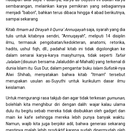
sembarangan, melainkan karya pemikiran yang sebagiannya
menjadi “babon”, bahkan terus dibaca hingga 4 abad berikutnya,
sampai sekarang.
Kitab
Itmam ad Dirayah li Qurra’ Annuqayah
saja, syarah yang dia
tulis untuk kitabnya sendiri, “Annuqayah”, meliputi 14 disiplin
ilmu, termasuk pengobatan/kedokteran, anatomi, retorika,
hadits, ushul fiqh, dll., padahal kitab ini tidak digolongkan ke
dalam senarai karya-karya masyhurnya, tidak seperti
Tafsir
Jalalain
(disusun bersama Jalaluddin al-Mahalli) yang terkenal di
dunia Islam itu. Gus Dur, dalam pengantar buku
Islam Sufistik
-nya
Alwi Shihab, menyatakan bahwa kitab “Itmam” tersebut
merupakan usulan as-Suyuthi untuk kurikulum dasar ilmu
keislaman.
Untuk mengurangi rasa takjub dan agar tidak terkesan
gumunan
,
bolehlah kita menghibur diri dengan dalih: wajar kalau ulama
dulu itu begitu sebab mereka tidak disibukkan oleh gadget dan
main ke kafe sehingga mereka lebih punya banyak waktu.
Namun, wajib kita juga berpikir adil, bahwa generasi sekarang
mestinya malah lebih produktif karena sudah dipermudah oleh