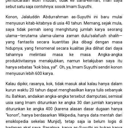
pembicaraan lebih mudah, tidak ke sana-kemari, mari saya
sebut satu saja contohnya: sosok Imam Suyuthi.
Konon, Jalaluddin Abdurrahman as-Suyuthi ini baru mulai
menyusun kitab-kitabnya di usia 40 tahun. Memang, sejak mula,
saya tidak pernah iseng menghitung jumlah karya seorang
ulama—terutama ulama-ulama zaman dulu/salafush shalih—
yang fantastis secara kuantitas jika dibagi dengan masa
hidupnya; yang fenomenal secara kualitas jika dilihat dari daya
tahannya melintasi masa ke masa. Angka-angka
produktivitasnya menakjubkan, namun ketakjuban saya itu
hanya sebatas “kok bisa, ya!”. Oh, ya, Imam Suyuthi sendiri konon
menyusun lebih 600 karya.
Kalau dipikir, rasanya, kok, tidak masuk akal kalau hanya dalam
kurun waktu 20 tahun dapat menghasilkan karya tulis sebanyak
itu. Bahkan, andaikan angka-angka tersebut diamputasi, semisal
usia sang Imam diturunkan ke angka 30 dan jumlah karyanya
diturunkan ke angka 400 (karena alasan dasar dugaan hanya
“konon”, hanya berdasarkan Wikipedia, hanya data mentah dari
ensiklopedia sekelas Munjid), tetap saja ia belum logis di
hadapan akal saya. Pasalnya, karya as-Suyuthi ini bukan karya