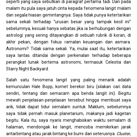
seperti yang saya sebutkan di paragraf pertama tadi. Dan pada
malam itu pula saya jatuh cinta kepada fenomena langit malam
dan segala hiasan gemintangnya. Saya tidak punya ketertarikan
sama sekali terhadap “urusan besar yang tampak kecil ini”
sebelumnya, kecuali hanya sebatas jika ia berhubungan dengan
astrologi yang sering ditayangkan di sebuah rubrik di koran, di
akhir pekan, dengan fokus ramalan keuangan dan asmara.
Astronomi? Tidak sama sekali. Ya, mulai saat itu, ketertarikan
saya lantas ditandai dengan perkenalan terhadap beberapa
perangkat lunak bertema astronomi, termasuk Celestia dan
Starry Night Backyard.
Salah satu fenomena langit yang paling menarik adalah
kemunculan Hale Bopp, komet berekor biru (silakan cari data
sendiri, tentang dan semacam apa benda langit ini). Begitu
mewah penjelasan-penjelasan tersebut hingga membuat saya
arik, tidak dapat tidur semalam suntuk. Maklum, sebelumnya
saya tidak pernah masuk planetarium, makanya jadi kagetan
begitu. Kala itu, saya nyaris menghabiskan waktu semalam di
halaman, mendongak ke langit, mencoba memikirkan jarak
antarbintang atau jarak bintang ke bumi dan seterusnya.
Cluster
,