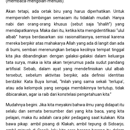
(membaca-mengolah-menulis).
Akan tetapi, ada cetak biru yang harus diperhatikan. Untuk
memperoleh bimbingan semacam itu tidaklah mudah. Hanya
nabi dan orang-orang khusus (sebut saja “shalih”) yang
mendapatkannya. Maka dari itu, ketika kita mengidentifikasi “ulul
albab” hanya berdasarkan sisi rasionalitasnya, semisal karena
mereka berpikir atas mahakarya Allah yang ada di langit dan ada
di bumi, sembari merenungkan betapa kecilnya tempat tinggal
kita jika dibandingkan dengan galaksi-galaksi dalam keluarga
tata surya, maka ia kita akan terjerumus pada sudut pandang
artifisial. Sebab, dalam ayat yang mendefinisikan ulul albab
tersebut, sebelum aktivitas berpikir, ada definisi identitas
berdzikir. Kata Buya Ismail, “Inilah yang sama sekali ‘terlupa’,
atau ada kelompok yang sengaja membikinnya tertutup, tidak
dibicarakan, agar ia raib dari konstelasi pengetahuan kita.”
Mudahnya begini. Jika kita meyakini bahwa ilmu yang didapat itu
selalu dan semata bersumber dari yang kita baca, yang kita
pelajari, maka itu adalah cara pikir pedagang saat kulakan. Kita
bawa pikap: ambil pisang di Klakah; ambil tepung di Sidoarjo;