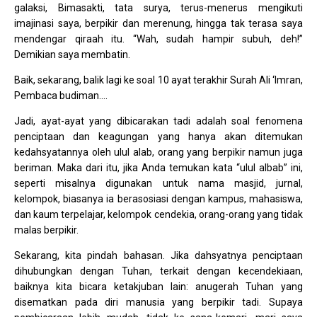
galaksi, Bimasakti, tata surya, terus-menerus mengikuti
imajinasi saya, berpikir dan merenung, hingga tak terasa saya
mendengar qiraah itu. “Wah, sudah hampir subuh, deh!”
Demikian saya membatin.
Baik, sekarang, balik lagi ke soal 10 ayat terakhir Surah Ali ‘Imran,
Pembaca budiman….
Jadi, ayat-ayat yang dibicarakan tadi adalah soal fenomena
penciptaan dan keagungan yang hanya akan ditemukan
kedahsyatannya oleh ulul alab, orang yang berpikir namun juga
beriman. Maka dari itu, jika Anda temukan kata “ulul albab” ini,
seperti misalnya digunakan untuk nama masjid, jurnal,
kelompok, biasanya ia berasosiasi dengan kampus, mahasiswa,
dan kaum terpelajar, kelompok cendekia, orang-orang yang tidak
malas berpikir.
Sekarang, kita pindah bahasan. Jika dahsyatnya penciptaan
dihubungkan dengan Tuhan, terkait dengan kecendekiaan,
baiknya kita bicara ketakjuban lain: anugerah Tuhan yang
disematkan pada diri manusia yang berpikir tadi. Supaya