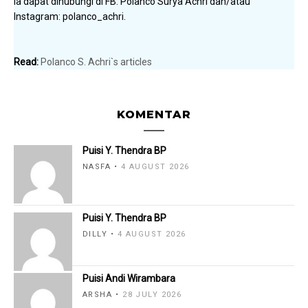
Ia dapat dihubungi di FB: Polanco Surya Achri dan/atau
Instagram: polanco_achri.
Read:
Polanco S. Achri`s articles
KOMENTAR
Puisi Y. Thendra BP
NASFA
4 AUGUST 2026
Puisi Y. Thendra BP
DILLY
4 AUGUST 2026
Puisi Andi Wirambara
ARSHA
28 JULY 2026