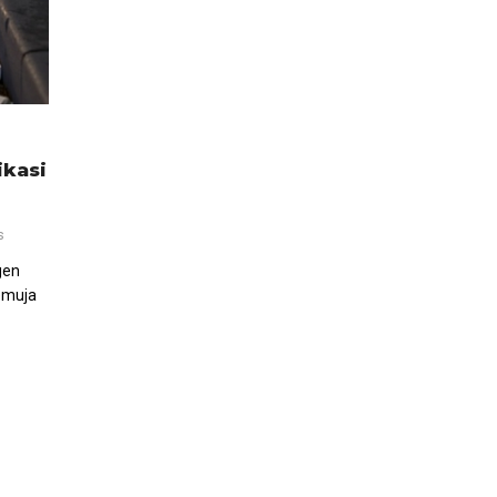
ikasi
s
gen
emuja