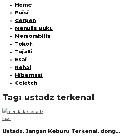
Home
Puisi
Cerpen
Menulis Buku
Memorabilia
Tokoh
Tajalli
Esai
Rehal
Hibernasi
Celoteh
Tag:
ustadz terkenal
Esai
Ustadz, Jangan Keburu Terkenal, dong…