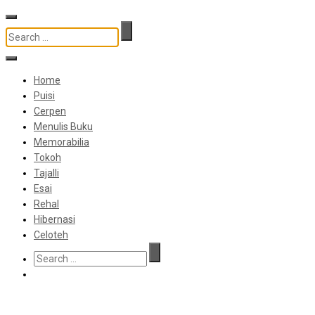
Home
Puisi
Cerpen
Menulis Buku
Memorabilia
Tokoh
Tajalli
Esai
Rehal
Hibernasi
Celoteh