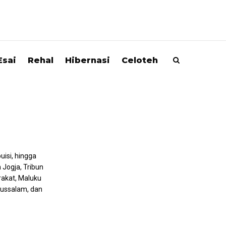
Esai
Rehal
Hibernasi
Celoteh
puisi, hingga
 Jogja, Tribun
rakat, Maluku
arussalam, dan