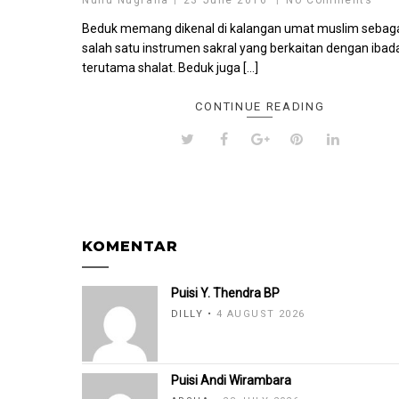
Nunu Nugraha
23 June 2016
No Comments
Beduk memang dikenal di kalangan umat muslim sebag
salah satu instrumen sakral yang berkaitan dengan ibad
terutama shalat. Beduk juga […]
CONTINUE READING
KOMENTAR
Puisi Y. Thendra BP
DILLY
4 AUGUST 2026
Puisi Andi Wirambara