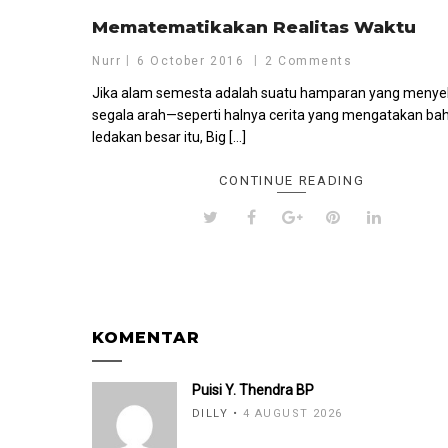
Mematematikakan Realitas Waktu
Nurr
6 October 2016
2 Comments
Jika alam semesta adalah suatu hamparan yang menye
segala arah—seperti halnya cerita yang mengatakan b
ledakan besar itu, Big […]
CONTINUE READING
KOMENTAR
Puisi Y. Thendra BP
DILLY
4 AUGUST 2026