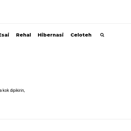
Esai
Rehal
Hibernasi
Celoteh
kok dipikirin,