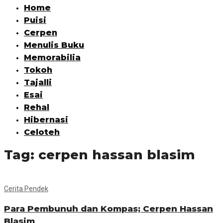
Home
Puisi
Cerpen
Menulis Buku
Memorabilia
Tokoh
Tajalli
Esai
Rehal
Hibernasi
Celoteh
Tag:
cerpen hassan blasim
Cerita Pendek
Para Pembunuh dan Kompas; Cerpen Hassan
Blasim