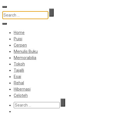
Home
Puisi
Cerpen
Menulis Buku
Memorabilia
Tokoh
Tajalli
Esai
Rehal
Hibernasi
Celoteh