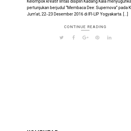
Kelompok kreatif lintas disiplin Kadang Kala menyuguhk
pertunjukan berjudul “Membaca Dee: Supernova” pada 
Jum’at, 22‒23 Desember 2016 di IFI-LIP Yogyakarta. […]
CONTINUE READING