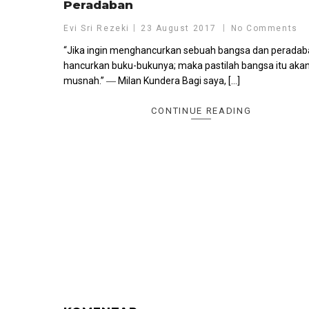
Peradaban
Evi Sri Rezeki
23 August 2017
No Comments
“Jika ingin menghancurkan sebuah bangsa dan peradab
hancurkan buku-bukunya; maka pastilah bangsa itu aka
musnah.” ― Milan Kundera Bagi saya, […]
CONTINUE READING