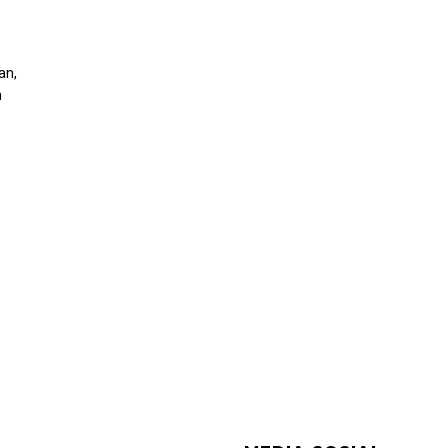
an,
n