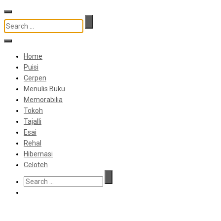
Home
Puisi
Cerpen
Menulis Buku
Memorabilia
Tokoh
Tajalli
Esai
Rehal
Hibernasi
Celoteh