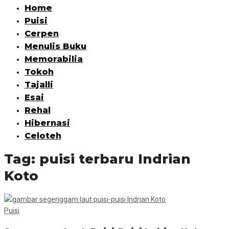
Home
Puisi
Cerpen
Menulis Buku
Memorabilia
Tokoh
Tajalli
Esai
Rehal
Hibernasi
Celoteh
Tag:
puisi terbaru Indrian
Koto
Puisi