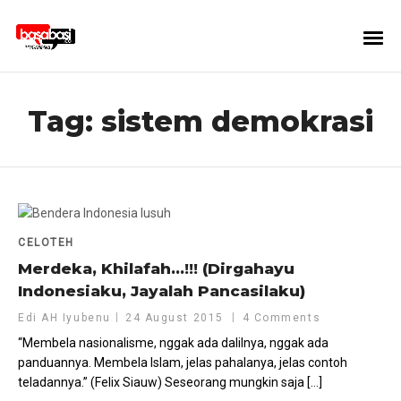
Tag:
sistem demokrasi
CELOTEH
Merdeka, Khilafah…!!! (Dirgahayu
Indonesiaku, Jayalah Pancasilaku)
Edi AH Iyubenu
24 August 2015
4 Comments
“Membela nasionalisme, nggak ada dalilnya, nggak ada
panduannya. Membela Islam, jelas pahalanya, jelas contoh
teladannya.” (Felix Siauw) Seseorang mungkin saja […]