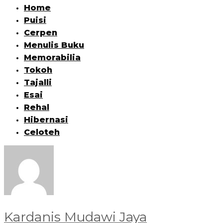
Home
Puisi
Cerpen
Menulis Buku
Memorabilia
Tokoh
Tajalli
Esai
Rehal
Hibernasi
Celoteh
Kardanis Mudawi Jaya