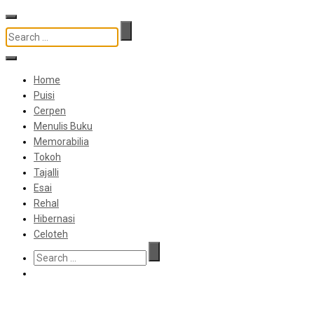
Home
Puisi
Cerpen
Menulis Buku
Memorabilia
Tokoh
Tajalli
Esai
Rehal
Hibernasi
Celoteh