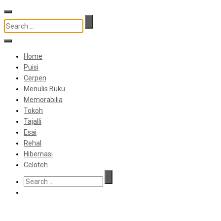
Home
Puisi
Cerpen
Menulis Buku
Memorabilia
Tokoh
Tajalli
Esai
Rehal
Hibernasi
Celoteh