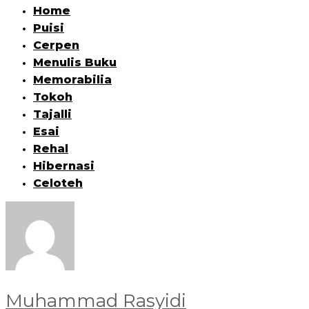
Home
Puisi
Cerpen
Menulis Buku
Memorabilia
Tokoh
Tajalli
Esai
Rehal
Hibernasi
Celoteh
Muhammad Rasyidi