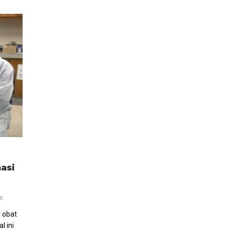
masi
s
g obat
l ini