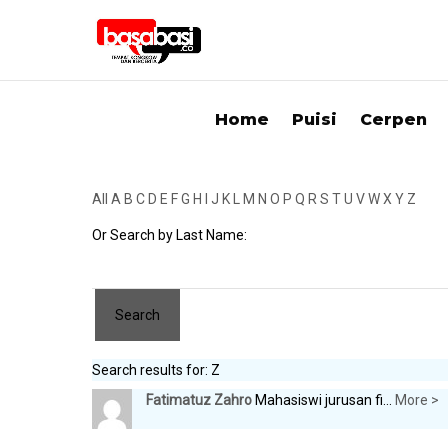
Home
Puisi
Cerpen
All
A
B
C
D
E
F
G
H
I
J
K
L
M
N
O
P
Q
R
S
T
U
V
W
X
Y
Z
Or Search by Last Name:
Search results for: Z
Fatimatuz Zahro
Mahasiswi jurusan fi...
More >