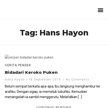
Tag:
Hans Hayon
CERITA PENDEK
Bidadari Keroko Puken
Hans Hayon
18 September 2015
No Comments
Belum sempat berkata apa-apa, Ibu langsung menghambur ke
arahku. Dengan sigap, ia memeluk tubuhku. Kemudian
menangislah ia sambil menggerutu. Melafalkan […]
CONTINUE READING