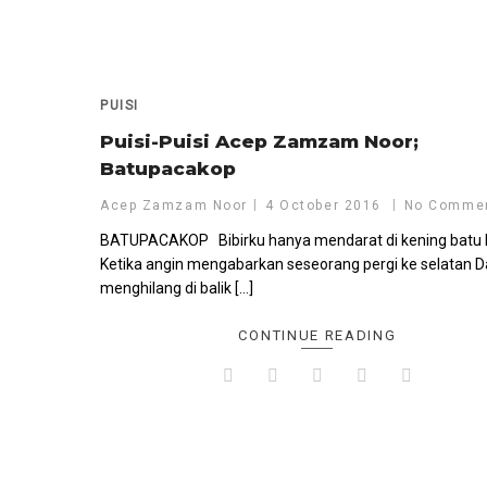
PUISI
Puisi-Puisi Acep Zamzam Noor;
Batupacakop
Acep Zamzam Noor
4 October 2016
No Comme
BATUPACAKOP Bibirku hanya mendarat di kening batu 
Ketika angin mengabarkan seseorang pergi ke selatan 
menghilang di balik […]
CONTINUE READING