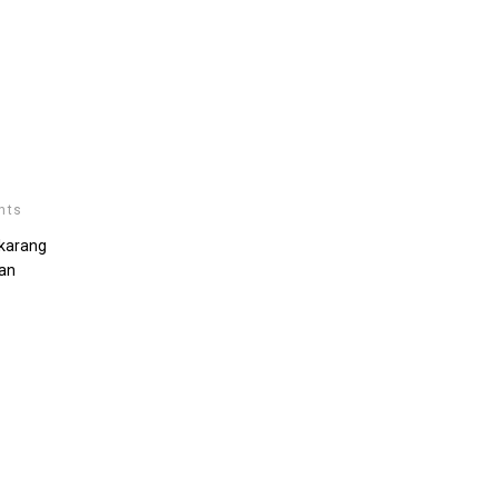
nts
karang
Dan