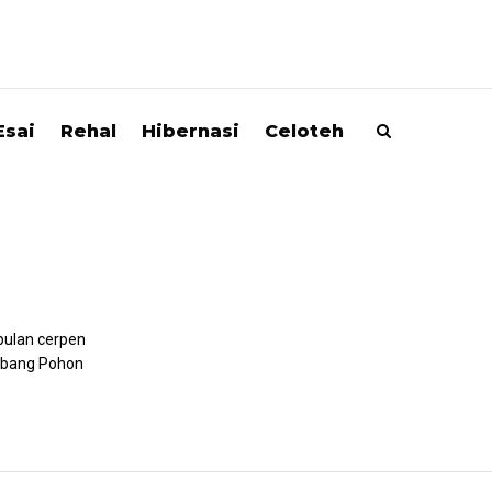
Esai
Rehal
Hibernasi
Celoteh
pulan cerpen
ebang Pohon