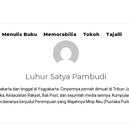
Menulis Buku
Memorabilia
Tokoh
Tajalli
Luhur Satya Pambudi
 Jakarta dan tinggal di Yogyakarta. Cerpennya pernah dimuat di Tribun J
a, Kedaulatan Rakyat, Bali Post, dan sejumlah media lainnya. Kumpula
erdananya berjudul Perempuan yang Wajahnya Mirip Aku (Pustaka Puiti