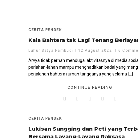
CERITA PENDEK
Kala Bahtera tak Lagi Tenang Berlaya
Luhur Satya Pambudi
12 August 2022
6 Comme
Arvya tidak pernah menduga, aktivitasnya di media sosia
perlahan-lahan mampu menghadirkan badai yang meng
perjalanan bahtera rumah tangganya yang selama […]
CONTINUE READING
CERITA PENDEK
Lukisan Sungging dan Peti yang Ter
Bersama Layang-Layang Raksasa