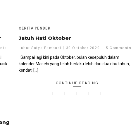
CERITA PENDEK
r
Jatuh Hati Oktober
nts
Luhur Satya Pambudi
30 October 2020
5 Comment
l
Sampai lagi kini pada Oktober, bulan kesepuluh dalam
usik
kalender Masehi yang telah berlaku lebih dari dua ribu tahun,
kendati […]
CONTINUE READING
bang