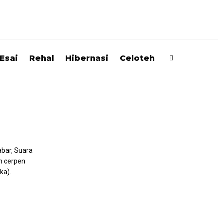
Esai
Rehal
Hibernasi
Celoteh
abar, Suara
n cerpen
ka).