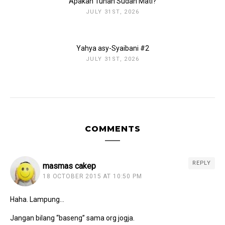
Apakah Tuhan Sudah Mati?
JULY 31ST, 2026
Yahya asy-Syaibani #2
JULY 31ST, 2026
COMMENTS
REPLY
masmas cakep
18 OCTOBER 2015 AT 10:50 PM
Haha. Lampung…
Jangan bilang “baseng” sama org jogja.