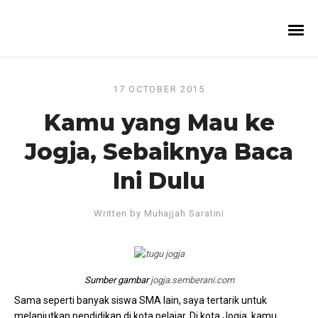
17 OCTOBER 2015
Kamu yang Mau ke
Jogja, Sebaiknya Baca
Ini Dulu
Written by
Muhajjah Saratini
Sumber gambar
jogja.semberani.com
Sama seperti banyak siswa SMA lain, saya tertarik untuk
melanjutkan pendidikan di kota pelajar. Di kota Jogja, kamu