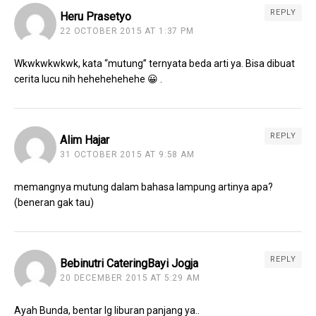
REPLY
Heru Prasetyo
22 OCTOBER 2015 AT 1:37 PM
Wkwkwkwkwk, kata “mutung” ternyata beda arti ya. Bisa dibuat
cerita lucu nih hehehehehehe 😀 .
REPLY
Alim Hajar
31 OCTOBER 2015 AT 9:58 AM
memangnya mutung dalam bahasa lampung artinya apa?
(beneran gak tau)
REPLY
Bebinutri CateringBayi Jogja
20 DECEMBER 2015 AT 5:29 AM
Ayah Bunda, bentar lg liburan panjang ya..