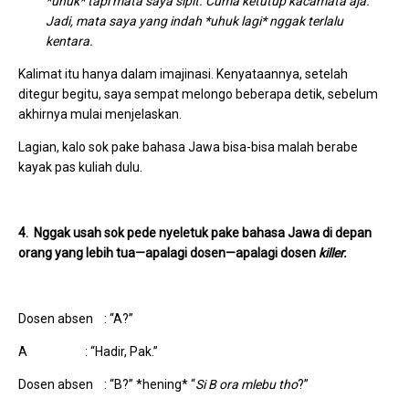
*uhuk* tapi mata saya sipit. Cuma ketutup kacamata aja.
Jadi, mata saya yang indah *uhuk lagi* nggak terlalu
kentara.
Kalimat itu hanya dalam imajinasi. Kenyataannya, setelah
ditegur begitu, saya sempat melongo beberapa detik, sebelum
akhirnya mulai menjelaskan.
Lagian, kalo sok pake bahasa Jawa bisa-bisa malah berabe
kayak pas kuliah dulu.
4. Nggak usah sok pede nyeletuk pake bahasa Jawa di depan
orang yang lebih tua—apalagi dosen—apalagi dosen
killer.
Dosen absen : “A?”
A : “Hadir, Pak.”
Dosen absen : “B?” *hening* “
Si B ora mlebu tho
?”