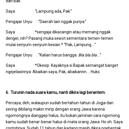
dan Bali.”
Saya : “Lampung ada, Pak.”
Pengajar Unyu : “Daerah lain nggak punya.”
Saya : *sengaja dikacangin atau memang nggak
denger, nih? Pasang muka sewot sementara temen-temen
mulai senyum-senyum kesian.* “Pak, Lampung….”
Pengajar Unyu : “Kalian harus bangga.
Bla bla bla
….”
Saya : *Okesip. Kayaknya si Bapak semangat banget
ngejelasinnya. Abaikan saya, Pak, abaikannn…. Huks.
6. Turunin nada suara kamu, nanti dikira lagi berantem.
Percaya, deh, walaupun sudah bertahun-tahun di Jogja dan
sering dibilang makin mirip dengan orang Jawa karena
ngomongnya dianggep halus, itu bukan jaminan cara ngomong
kamu sudah benar-benar halus di mata orang Jawa. Ho oh. Saya
contohnya. Sudah 11 tahun dan kadang masih dikira ngebentak,