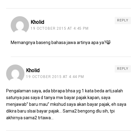
REPLY
Kholid
19 OCTOBER 2015 AT 4:45 PM
Memangnya baseng bahasa jawa artinya apa ya?😸
REPLY
Kholid
19 OCTOBER 2015 AT 4:44 PM
Pengalaman saya, ada bbrapa bhsa yg 1 kata beda arti,salah
satunya pas saya d tanya mw bayar pajak kapan, saya
menjawab” baru mau” mkshud saya akan bayar pajak, eh saya
dikira baru slsai bayar pajak… Sama2 bengong dlu sih, tpi
akhirnya sama2 trtawa…