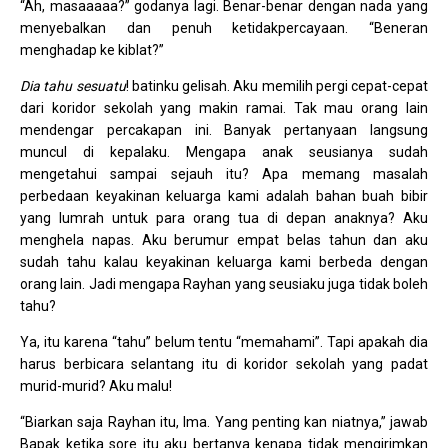
“Ah, masaaaaa?” godanya lagi. Benar-benar dengan nada yang
menyebalkan dan penuh ketidakpercayaan. “Beneran
menghadap ke kiblat?”
Dia tahu sesuatu
! batinku gelisah. Aku memilih pergi cepat-cepat
dari koridor sekolah yang makin ramai. Tak mau orang lain
mendengar percakapan ini. Banyak pertanyaan langsung
muncul di kepalaku. Mengapa anak seusianya sudah
mengetahui sampai sejauh itu? Apa memang masalah
perbedaan keyakinan keluarga kami adalah bahan buah bibir
yang lumrah untuk para orang tua di depan anaknya? Aku
menghela napas. Aku berumur empat belas tahun dan aku
sudah tahu kalau keyakinan keluarga kami berbeda dengan
orang lain. Jadi mengapa Rayhan yang seusiaku juga tidak boleh
tahu?
Ya, itu karena “tahu” belum tentu “memahami”. Tapi apakah dia
harus berbicara selantang itu di koridor sekolah yang padat
murid-murid? Aku malu!
“Biarkan saja Rayhan itu, Ima. Yang penting kan niatnya,” jawab
Bapak ketika sore itu aku bertanya kenapa tidak mengirimkan