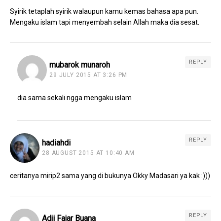
Syirik tetaplah syirik walaupun kamu kemas bahasa apa pun.
Mengaku islam tapi menyembah selain Allah maka dia sesat.
REPLY
mubarok munaroh
29 JULY 2015 AT 3:26 PM
dia sama sekali ngga mengaku islam
REPLY
hadiahdi
28 AUGUST 2015 AT 10:40 AM
ceritanya mirip2 sama yang di bukunya Okky Madasari ya kak :)))
REPLY
Adji Fajar Buana