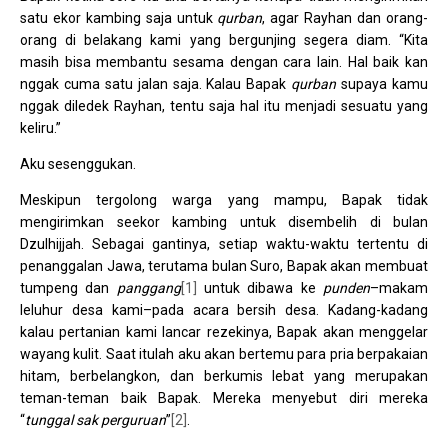
satu ekor kambing saja untuk
qurban
, agar Rayhan dan orang-
orang di belakang kami yang bergunjing segera diam. “Kita
masih bisa membantu sesama dengan cara lain. Hal baik kan
nggak cuma satu jalan saja. Kalau Bapak
qurban
supaya kamu
nggak diledek Rayhan, tentu saja hal itu menjadi sesuatu yang
keliru.”
Aku sesenggukan.
Meskipun tergolong warga yang mampu, Bapak tidak
mengirimkan seekor kambing untuk disembelih di bulan
Dzulhijjah. Sebagai gantinya, setiap waktu-waktu tertentu di
penanggalan Jawa, terutama bulan Suro, Bapak akan membuat
tumpeng dan
panggang
[1]
untuk dibawa ke
punden
–makam
leluhur desa kami–pada acara bersih desa. Kadang-kadang
kalau pertanian kami lancar rezekinya, Bapak akan menggelar
wayang kulit. Saat itulah aku akan bertemu para pria berpakaian
hitam, berbelangkon, dan berkumis lebat yang merupakan
teman-teman baik Bapak. Mereka menyebut diri mereka
“
tunggal sak perguruan
”
[2]
.