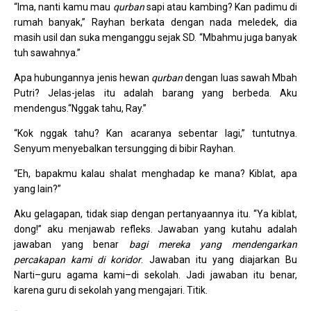
“Ima, nanti kamu mau
qurban
sapi atau kambing? Kan padimu di
rumah banyak,” Rayhan berkata dengan nada meledek, dia
masih usil dan suka menganggu sejak SD. “Mbahmu juga banyak
tuh sawahnya.”
Apa hubungannya jenis hewan
qurban
dengan luas sawah Mbah
Putri? Jelas-jelas itu adalah barang yang berbeda. Aku
mendengus.“Nggak tahu, Ray.”
“Kok nggak tahu? Kan acaranya sebentar lagi,” tuntutnya.
Senyum menyebalkan tersungging di bibir Rayhan.
“Eh, bapakmu kalau shalat menghadap ke mana? Kiblat, apa
yang lain?”
Aku gelagapan, tidak siap dengan pertanyaannya itu. “Ya kiblat,
dong!” aku menjawab refleks. Jawaban yang kutahu adalah
jawaban yang benar
bagi mereka yang mendengarkan
percakapan kami di koridor
. Jawaban itu yang diajarkan Bu
Narti–guru agama kami–di sekolah. Jadi jawaban itu benar,
karena guru di sekolah yang mengajari. Titik.