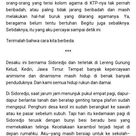
orang-orang yang terisi kolom agama di KTP-nya tak pernah
beribadah, atau paling tidak jarang beribadah dan masih
melakukan hal-hal buruk yang dilarang agamanya. Ya,
beragama belum tentu bertuhan. Begitu juga sebaliknya.
Setidaknya, itu yang aku percayai sampai detik ini.
Terimalah bahwa cara kita berbeda.
***
Desaku ini bernama Sidoredjo dan terletak di Lereng Gunung
Kelud, Kediri, Jawa Timur. Tempat banyak kepercayaan
animisme dan dinamisme masih hidup di benak banyak
penduduknya. Dan kami semua hidup rukun dan damai.
Di Sidoredjo, saat jarum jam menunjuk pukul empat pagi, dapur-
dapur berlantai tanah dan beratap genting tanpa plafon sudah
mengepul. Penghuni desa kecil ini sudah berangkat ke sawah
atau ke pasar sebelum subuh. Tapi hari itu kedamaian pagi di
Sidoredjo terusik dengan bunyi besi beradu besi yang
memekakkan telinga. Kecelakaan karambol terjadi tepat di
depan rumahku. Aku–yang masih bersiap untuk ke sekolah–