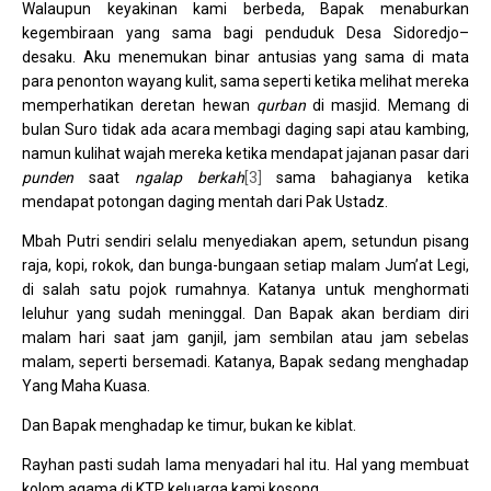
Walaupun keyakinan kami berbeda, Bapak menaburkan
kegembiraan yang sama bagi penduduk Desa Sidoredjo–
desaku. Aku menemukan binar antusias yang sama di mata
para penonton wayang kulit, sama seperti ketika melihat mereka
memperhatikan deretan hewan
qurban
di masjid. Memang di
bulan Suro tidak ada acara membagi daging sapi atau kambing,
namun kulihat wajah mereka ketika mendapat jajanan pasar dari
punden
saat
ngalap berkah
[3]
sama bahagianya ketika
mendapat potongan daging mentah dari Pak Ustadz.
Mbah Putri sendiri selalu menyediakan apem, setundun pisang
raja, kopi, rokok, dan bunga-bungaan setiap malam Jum’at Legi,
di salah satu pojok rumahnya. Katanya untuk menghormati
leluhur yang sudah meninggal. Dan Bapak akan berdiam diri
malam hari saat jam ganjil, jam sembilan atau jam sebelas
malam, seperti bersemadi. Katanya, Bapak sedang menghadap
Yang Maha Kuasa.
Dan Bapak menghadap ke timur, bukan ke kiblat.
Rayhan pasti sudah lama menyadari hal itu. Hal yang membuat
kolom agama di KTP keluarga kami kosong.