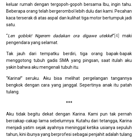
keluar rumah dengan tergopoh-gopoh bersama Ibu, ingin tahu.
Beberapa orang telah bergerombol lebih dulu dari kami. Pecahan
kaca terserak di atas aspal dan kulihat tiga motor bertumpuk jadi
satu.
“
Len goblok! Ngerem dadakan ora digawe utekke
!”
[4]
maki
pengendara yang selamat.
Tak jauh dari tempatku berdiri, tiga orang bapak-bapak
menggotong tubuh gadis SMA yang pingsan, saat itulah aku
yakin bahwa aku mengenali tubuh itu.
“Karina!” seruku. Aku bisa melihat pergelangan tangannya
bengkok dengan cara yang janggal. Sepertinya anak itu patah
tulang.
***
Aku tidak begitu dekat dengan Karina. Kami pun tak pernah
bercakap-cakap lama sebelumnya. Kutahu dari tetangga, Karina
menjadi yatim sejak ayahnya meninggal ketika usianya sepuluh
tahun, kini ibunya yang berprofesi sebagai penjahit adalah tulang