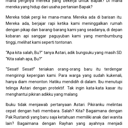
mana perginya mereka yang bekerja untuk Bapak? Di mana
mereka yang hidup dari usaha pertanian Bapak?
Mereka tidak pergi ke mana-mana. Mereka ada di barisan itu.
Mereka ada, berjajar rapi ketika kami meninggalkan rumah
dengan pikap dan barang-barang kami yang seadanya, di depan
kobaran api sanggar paguyuban kami yang membumbung
tinggi, melihat kami seperti tontonan.
“Apa kita salah, Bu?” tanya Astari, adik bungsuku yang masih SD.
“Kita salah apa, Bu?”
“Sesat! Sesat!” teriakan orang-orang baru itu terdengar
mengiringi kepergian kami. Para warga yang sudah kukenali,
hanya diam menonton. Hatiku mendidih di dalam. Ibu menutupi
telinga Astari dengan protektif. Tak ingin kata-kata kasar itu
menghantui pikiran adikku yang malang.
Ibuku tidak menjawab pertanyaan Astari. Pikiranku melintas
cepat dengan hati membara. Salah? Kita? Bagaimana dengan
Pak Rustandi yang baru saja ketahuan memiliki anak dari wanita
lain? Bagaimana dengan Rayhan yang ayahnya menjadi