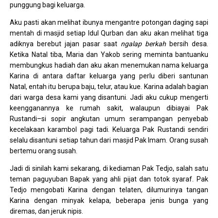
punggung bagi keluarga.
Aku pasti akan melihat ibunya mengantre potongan daging sapi
mentah di masjid setiap Idul Qurban dan aku akan melihat tiga
adiknya berebut jajan pasar saat
ngalap berkah
bersih desa.
Ketika Natal tiba, Maria dan Yakob sering meminta bantuanku
membungkus hadiah dan aku akan menemukan nama keluarga
Karina di antara daftar keluarga yang perlu diberi santunan
Natal, entah itu berupa baju, telur, atau kue. Karina adalah bagian
dari warga desa kami yang disantuni. Jadi aku cukup mengerti
keengganannya ke rumah sakit, walaupun dibiayai Pak
Rustandi–si sopir angkutan umum serampangan penyebab
kecelakaan karambol pagi tadi. Keluarga Pak Rustandi sendiri
selalu disantuni setiap tahun dari masjid Pak Imam. Orang susah
bertemu orang susah.
Jadi di sinilah kami sekarang, di kediaman Pak Tedjo, salah satu
teman paguyuban Bapak yang ahli pijat dan totok syaraf. Pak
Tedjo mengobati Karina dengan telaten, dilumurinya tangan
Karina dengan minyak kelapa, beberapa jenis bunga yang
diremas, dan jeruk nipis.