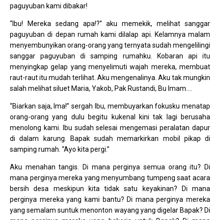
paguyuban kami dibakar!
“Ibu! Mereka sedang apa!?” aku memekik, melihat sanggar
paguyuban di depan rumah kami dilalap api. Kelamnya malam
menyembunyikan orang-orang yang ternyata sudah mengelilingi
sanggar paguyuban di samping rumahku. Kobaran api itu
menyingkap gelap yang menyelimuti wajah mereka, membuat
raut-raut itu mudah terlihat. Aku mengenalinya. Aku tak mungkin
salah melihat siluet Maria, Yakob, Pak Rustandi, Bu Imam….
“Biarkan saja, Ima!” sergah Ibu, membuyarkan fokusku menatap
orang-orang yang dulu begitu kukenal kini tak lagi berusaha
menolong kami. Ibu sudah selesai mengemasi peralatan dapur
di dalam karung. Bapak sudah memarkirkan mobil pikap di
samping rumah. “Ayo kita pergi.”
Aku menahan tangis. Di mana perginya semua orang itu? Di
mana perginya mereka yang menyumbang tumpeng saat acara
bersih desa meskipun kita tidak satu keyakinan? Di mana
perginya mereka yang kami bantu? Di mana perginya mereka
yang semalam suntuk menonton wayang yang digelar Bapak? Di