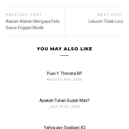
PREVIOUS POST
NEXT POST
Alasan-Alasan Mengapa Felix
Lelucon Tidak Lucu
Siauw Enggan Mudik
YOU MAY ALSO LIKE
Puisi Y. Thendra BP
AUGUST 4TH, 2026
Apakah Tuhan Sudah Mati?
JULY 31ST, 2026
Yahya asy-Syaibani #2