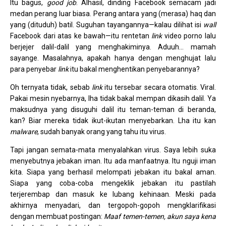
Itu bagus,
good job
. Alhasil, dinding Facebook semacam jadi
medan perang luar biasa. Perang antara yang (merasa) haq dan
yang (dituduh) batil. Suguhan tayangannya—kalau dilihat isi
wall
Facebook dari atas ke bawah—itu rentetan
link
video porno lalu
berjejer dalil-dalil yang menghakiminya. Aduuh… mamah
sayange. Masalahnya, apakah hanya dengan menghujat lalu
para penyebar
link
itu bakal menghentikan penyebarannya?
Oh ternyata tidak, sebab
link
itu tersebar secara otomatis. Viral.
Pakai mesin nyebarnya, lha tidak bakal mempan dikasih dalil. Ya
maksudnya yang disuguhi dalil itu teman-teman di beranda,
kan? Biar mereka tidak ikut-ikutan menyebarkan. Lha itu kan
malware
, sudah banyak orang yang tahu itu virus.
Tapi jangan semata-mata menyalahkan virus. Saya lebih suka
menyebutnya jebakan iman. Itu ada manfaatnya. Itu nguji iman
kita. Siapa yang berhasil melompati jebakan itu bakal aman.
Siapa yang coba-coba mengeklik jebakan itu pastilah
terjerembap dan masuk ke lubang kehinaan. Meski pada
akhirnya menyadari, dan tergopoh-gopoh mengklarifikasi
dengan membuat postingan:
Maaf temen-temen, akun saya kena