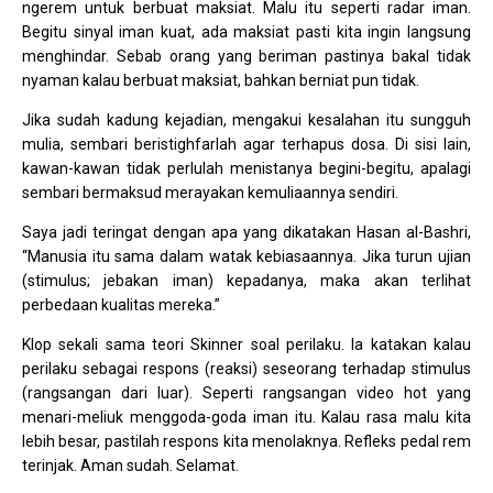
ngerem untuk berbuat maksiat. Malu itu seperti radar iman.
Begitu sinyal iman kuat, ada maksiat pasti kita ingin langsung
menghindar. Sebab orang yang beriman pastinya bakal tidak
nyaman kalau berbuat maksiat, bahkan berniat pun tidak.
Jika sudah kadung kejadian, mengakui kesalahan itu sungguh
mulia, sembari beristighfarlah agar terhapus dosa. Di sisi lain,
kawan-kawan tidak perlulah menistanya begini-begitu, apalagi
sembari bermaksud merayakan kemuliaannya sendiri.
Saya jadi teringat dengan apa yang dikatakan Hasan al-Bashri,
“Manusia itu sama dalam watak kebiasaannya. Jika turun ujian
(stimulus; jebakan iman) kepadanya, maka akan terlihat
perbedaan kualitas mereka.”
Klop sekali sama teori Skinner soal perilaku. Ia katakan kalau
perilaku sebagai respons (reaksi) seseorang terhadap stimulus
(rangsangan dari luar). Seperti rangsangan video hot yang
menari-meliuk menggoda-goda iman itu. Kalau rasa malu kita
lebih besar, pastilah respons kita menolaknya. Refleks pedal rem
terinjak. Aman sudah. Selamat.