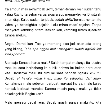
hack. Jadi nyebar link video itu.
Ya ampun mas akhi/mbak ukhti, teman-teman
mah
sudah tahu
kalau
link
itu tersebar ya gara-gara
you
mengekliknya. Di situlah
iman diuji. Kalau sudah terjebak, sudah
khilaf
berniat nonton itu
video, ya beristighfar sajalah. Lalu minta maaf sajalah. Tanpa
menyeret kambing hitam. Kasian kan, kambing hitam dijadikan
tumbal melulu.
Begitu. Damai kan. Tapi ya memang bisa jadi akan ada orang
yang bilang, “
Lha apa nggak malu mengakui sudah ngeklik link
video porno?
”
Biar saja. Kenapa harus malu? Salah tempat malunya itu. Justru
malu itu saat berbohong ke publik bahwa itu bukan perbuatan
kita. Harusnya malu itu dimulai saat hendak ngeklik
link
itu.
Sebab
al haya’u minal iman
,
malu itu sebagian dari iman
.
Konteksnya malu sebelum berbuat maksiat lho ya; malu kalau
hendak berbuat maksiat. Karena masih punya malu, ya tidak
bakal ngeklik. Begitu kan?
Malu menjadi pedal rem. Sebab masih punya malu itu, kita