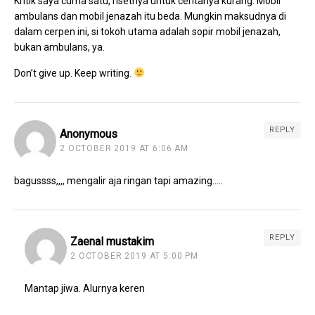
Kritik saya cuma satu, risetnya untuk ceritanya kurang. Mobil
ambulans dan mobil jenazah itu beda. Mungkin maksudnya di
dalam cerpen ini, si tokoh utama adalah sopir mobil jenazah,
bukan ambulans, ya.
Don’t give up. Keep writing.
REPLY
Anonymous
2 OCTOBER 2019 AT 6:06 AM
bagussss,,,, mengalir aja ringan tapi amazing…..
REPLY
Zaenal mustakim
2 OCTOBER 2019 AT 5:00 PM
Mantap jiwa. Alurnya keren