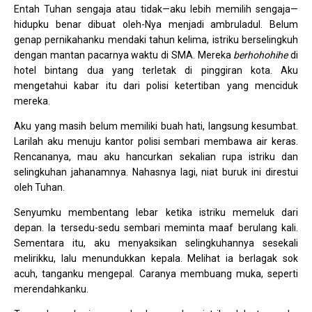
Entah Tuhan sengaja atau tidak—aku lebih memilih sengaja—
hidupku benar dibuat oleh-Nya menjadi ambruladul. Belum
genap pernikahanku mendaki tahun kelima, istriku berselingkuh
dengan mantan pacarnya waktu di SMA. Mereka
berhohohihe
di
hotel bintang dua yang terletak di pinggiran kota. Aku
mengetahui kabar itu dari polisi ketertiban yang menciduk
mereka.
Aku yang masih belum memiliki buah hati, langsung kesumbat.
Larilah aku menuju kantor polisi sembari membawa air keras.
Rencananya, mau aku hancurkan sekalian rupa istriku dan
selingkuhan jahanamnya. Nahasnya lagi, niat buruk ini direstui
oleh Tuhan.
Senyumku membentang lebar ketika istriku memeluk dari
depan. Ia tersedu-sedu sembari meminta maaf berulang kali.
Sementara itu, aku menyaksikan selingkuhannya sesekali
melirikku, lalu menundukkan kepala. Melihat ia berlagak sok
acuh, tanganku mengepal. Caranya membuang muka, seperti
merendahkanku.