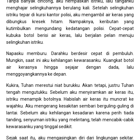
Tanpa banyak cincong, aku hempaskan istriku, lalu tanganku
menghajar selingkuhannya berulang kali. Setelah selingkuhan
istriku tepar di kursi kantor polisi, aku mengambil air keras yang
dibungkus kresek hitam. Nampaknya, keributan yang
kutimbulkan mengundang kedatangan polisi. Cepat-cepat
kubuka botol berisi air keras, lalu berjalan pelan menuju
selingkuhan istriku.
Napasku memburu. Darahku berdesir cepat di pembuluh.
Mungkin, saat ini aku kehilangan kewarasanku. Kuangkat botol
air kerasnya hingga sejajar dengan dada, lalu
menggoyangkannya ke depan.
Kukira, Tuhan merestui niat burukku. Akan tetapi, justru Tuhan
tengah mengutukku. Sebelum aku menyiramkan air keras itu,
istriku menampik botolnya. Habislah air keras itu muncrat ke
wajahku. Aku mengerang kesakitan sembari berguling-guling di
lantai. Sebelum aku kehilangan kesadaran karena perih tiada
tanding, senyuman istriku yang melintang, telah mencabik-cabik
kewarasanku yang tinggal sedikit.
Sejak saat itu, aku mengasingkan diri dari lingkungan sekitar.