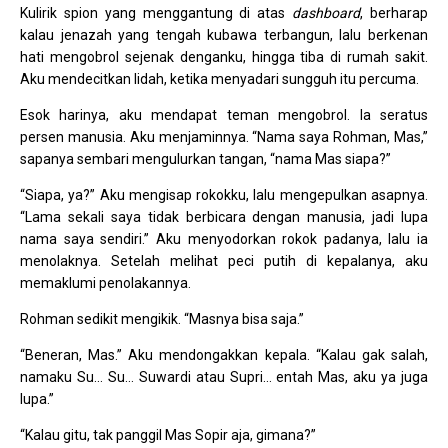
Kulirik spion yang menggantung di atas
dashboard
, berharap
kalau jenazah yang tengah kubawa terbangun, lalu berkenan
hati mengobrol sejenak denganku, hingga tiba di rumah sakit.
Aku mendecitkan lidah, ketika menyadari sungguh itu percuma.
Esok harinya, aku mendapat teman mengobrol. Ia seratus
persen manusia. Aku menjaminnya. “Nama saya Rohman, Mas,”
sapanya sembari mengulurkan tangan, “nama Mas siapa?”
“Siapa, ya?” Aku mengisap rokokku, lalu mengepulkan asapnya.
“Lama sekali saya tidak berbicara dengan manusia, jadi lupa
nama saya sendiri.” Aku menyodorkan rokok padanya, lalu ia
menolaknya. Setelah melihat peci putih di kepalanya, aku
memaklumi penolakannya.
Rohman sedikit mengikik. “Masnya bisa saja.”
“Beneran, Mas.” Aku mendongakkan kepala. “Kalau gak salah,
namaku Su… Su… Suwardi atau Supri… entah Mas, aku ya juga
lupa.”
“Kalau gitu, tak panggil Mas Sopir aja, gimana?”