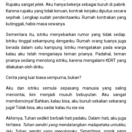
Rupaku sangat jelek. Aku hanya bekerja sebagai buruh di pabrik.
Karena rupaku yang tidak keruan, kontrak kerjaku diputus secara
sepihak. Lengkap sudah penderitaanku. Rumah kontrakan yang
kutinggali, habis masa sewanya.
Sementara itu, istriku menyebarkan rumor yang tidak sedap.
Istriku tinggal sekampung denganku. Rumah orang tuanya juga
berada dalam satu kampung. Istriku mengatakan pada warga
kalau aku telah menganiaya teman prianya. Padahal, teman
prianya sedang menolong istriku, karena mengalami KDRT yang
dilakukan oleh diriku.
Cerita yang luar biasa sempurna, bukan?
Aku dan istriku semula sepasang manusia yang saling
mencintai, kini menjadi musuh bebuyutan. Aku sangat
membencinya! Bahkan, kalau bisa, aku bunuh sekalian sekarang
juga! Tidak bisa, aku sadar kalau itu sia-sia.
Akhirnya, Tuhan sedikit berbaik hati padaku. Dalam hati, aku juga
tertawa.
Tuhan sendiri yang mendatangkan malapetaka untukku,
lalu Tuhan sendiri yang menolongku
. Sepertinya, sosok yang