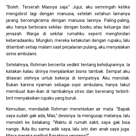
“Boleh. Terserah Masnya saja.” Jujur, aku semringah ketika
mengobrol lagi dengan manusia, setelah setahun lamanya
jarang bercengkrama dengan manusia lainnya. Paling-paling,
aku hanya berbicara sekilas dengan bosku atau keluarga dari
jenazah. Warga di sekitar rumahku seperti menghindari
keberadaanku. Mungkin, mereka ketakutan dengan rupaku, lalu
ditambah setiap malam saat perjalanan pulang, aku menyalakan
sirine ambulans.
Setelahnya, Rohman bercerita sedikit tentang kehidupannya. Ia
katakan kalau dirinya menjalankan bisnis tambak. Sempat aku
ditawari olehnya untuk bekerja di tempatnya. Aku menolak.
Bukan karena nyaman sebagai sopir ambulans, hanya takut
membuat ikan-ikan di tambaknya stres dan berenang terbirit-
birit menyaksikan rupaku yang buruk.
Kemudian, mendadak Rohman meneteskan air mata. “Bapak
saya sudah gak ada, Mas,” desisnya. Ia mengusap matanya, lalu
menoleh ke belakang. “Waktu di rumah sakit, saya gak bisa
nangis. Ada ibu sama adik saya, lalu istri dan anak saya juga.
Masa mereka melihat Bapaknya cengeng?”