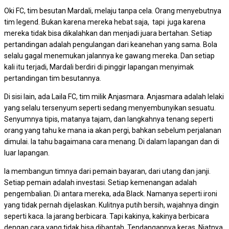
Oki FC, tim besutan Mardali, melaju tanpa cela. Orang menyebutnya
tim legend. Bukan karena mereka hebat saja, tapi juga karena
mereka tidak bisa dikalahkan dan menjadi juara bertahan. Setiap
pertandingan adalah pengulangan dari keanehan yang sama. Bola
selalu gagal menemukan jalannya ke gawang mereka. Dan setiap
kali itu terjadi, Mardali berdiri di pinggir lapangan menyimak
pertandingan tim besutannya.
Di sisi lain, ada Laila FC, tim milik Anjasmara. Anjasmara adalah lelaki
yang selalu tersenyum seperti sedang menyembunyikan sesuatu.
Senyumnya tipis, matanya tajam, dan langkahnya tenang seperti
orang yang tahu ke mana ia akan pergi, bahkan sebelum perjalanan
dimulai. Ia tahu bagaimana cara menang. Di dalam lapangan dan di
luar lapangan.
Ia membangun timnya dari pemain bayaran, dari utang dan janji.
Setiap pemain adalah investasi. Setiap kemenangan adalah
pengembalian. Di antara mereka, ada Black. Namanya seperti ironi
yang tidak pernah dijelaskan. Kulitnya putih bersih, wajahnya dingin
seperti kaca. Ia jarang berbicara. Tapi kakinya, kakinya berbicara
dengan cara yang tidak bisa dibantah. Tendangannya keras. Niatnya