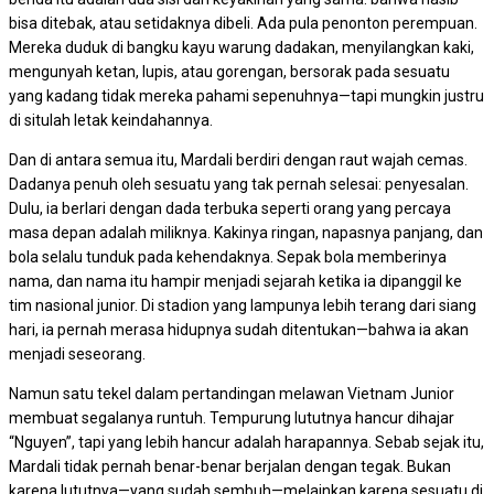
bisa ditebak, atau setidaknya dibeli. Ada pula penonton perempuan.
Mereka duduk di bangku kayu warung dadakan, menyilangkan kaki,
mengunyah ketan, lupis, atau gorengan, bersorak pada sesuatu
yang kadang tidak mereka pahami sepenuhnya—tapi mungkin justru
di situlah letak keindahannya.
Dan di antara semua itu, Mardali berdiri dengan raut wajah cemas.
Dadanya penuh oleh sesuatu yang tak pernah selesai: penyesalan.
Dulu, ia berlari dengan dada terbuka seperti orang yang percaya
masa depan adalah miliknya. Kakinya ringan, napasnya panjang, dan
bola selalu tunduk pada kehendaknya. Sepak bola memberinya
nama, dan nama itu hampir menjadi sejarah ketika ia dipanggil ke
tim nasional junior. Di stadion yang lampunya lebih terang dari siang
hari, ia pernah merasa hidupnya sudah ditentukan—bahwa ia akan
menjadi seseorang.
Namun satu tekel dalam pertandingan melawan Vietnam Junior
membuat segalanya runtuh. Tempurung lututnya hancur dihajar
“Nguyen”, tapi yang lebih hancur adalah harapannya. Sebab sejak itu,
Mardali tidak pernah benar-benar berjalan dengan tegak. Bukan
karena lututnya—yang sudah sembuh—melainkan karena sesuatu di