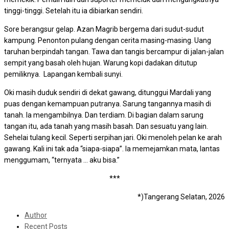
tinggi-tinggi. Setelah itu ia dibiarkan sendiri.
Sore berangsur gelap. Azan Magrib bergema dari sudut-sudut
kampung. Penonton pulang dengan cerita masing-masing. Uang
taruhan berpindah tangan. Tawa dan tangis bercampur di jalan-jalan
sempit yang basah oleh hujan. Warung kopi dadakan ditutup
pemiliknya. Lapangan kembali sunyi.
Oki masih duduk sendiri di dekat gawang, ditunggui Mardali yang
puas dengan kemampuan putranya. Sarung tangannya masih di
tanah. Ia mengambilnya. Dan terdiam. Di bagian dalam sarung
tangan itu, ada tanah yang masih basah. Dan sesuatu yang lain.
Sehelai tulang kecil. Seperti serpihan jari. Oki menoleh pelan ke arah
gawang. Kali ini tak ada “siapa-siapa”. Ia memejamkan mata, lantas
menggumam, “ternyata … aku bisa.”
***
*)Tangerang Selatan, 2026
Author
Recent Posts