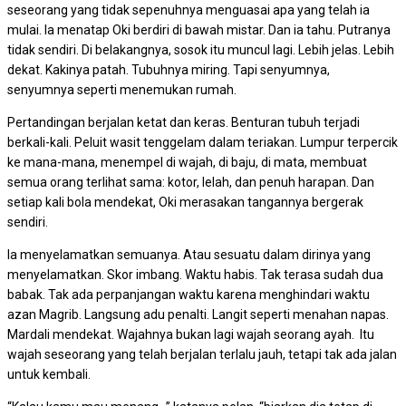
seseorang yang tidak sepenuhnya menguasai apa yang telah ia
mulai. Ia menatap Oki berdiri di bawah mistar. Dan ia tahu. Putranya
tidak sendiri. Di belakangnya, sosok itu muncul lagi. Lebih jelas. Lebih
dekat. Kakinya patah. Tubuhnya miring. Tapi senyumnya,
senyumnya seperti menemukan rumah.
Pertandingan berjalan ketat dan keras. Benturan tubuh terjadi
berkali-kali. Peluit wasit tenggelam dalam teriakan. Lumpur terpercik
ke mana-mana, menempel di wajah, di baju, di mata, membuat
semua orang terlihat sama: kotor, lelah, dan penuh harapan. Dan
setiap kali bola mendekat, Oki merasakan tangannya bergerak
sendiri.
Ia menyelamatkan semuanya. Atau sesuatu dalam dirinya yang
menyelamatkan. Skor imbang. Waktu habis. Tak terasa sudah dua
babak. Tak ada perpanjangan waktu karena menghindari waktu
azan Magrib. Langsung adu penalti. Langit seperti menahan napas.
Mardali mendekat. Wajahnya bukan lagi wajah seorang ayah. Itu
wajah seseorang yang telah berjalan terlalu jauh, tetapi tak ada jalan
untuk kembali.