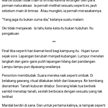
Marcel sudah tidak main di timnas karena tersingkir oleh para
pemain naturalisasi. Ia pernah melihat sesuatu seperti ini, jauh
sebelum main di timnas. Atau mungkin, ia pernah merasakannya.
“Yang jaga itu bukan cuma dia,” katanya suatu malam.
Oki tidak menjawab. Ia tahu kata-kata itu bukan tuduhan. Itu
pengakuan.
**
Final tiba seperti hari kiamat kecil bagi kampung itu. Hujan turun
sejak sore. Lapangan berubah menjadi kubangan. Lumpur menelan
langkah dan garis-garis putih lapangan hilang dari pandangan.
Lampu-lampu pun dipasang seadanya.
Penonton membludak. Suara mereka naik seperti ombak. Di
belakang gawang, ritual dilakukan lebih dari biasanya. Air kembang
disiramkan. Tanah kuburan ditabur. Seorang lelaki tua berbisik
sambil menatap tanah, seolah berbicara dengan sesuatu yang tak
terlihat.
Mardali berdiri di sana. Dan untuk pertama kalinya, ia tampak seperti