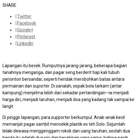
SHARE
Twitter
Facebook
Google+
Pinterest
LinkedIn
Lapangan itu becek. Rumputnya jarang-jarang, beberapa bagian
tanahnya menganga, dan pagar seng berderit tiap kali tubuh
penonton bersandar, seperti hendak merobohkan batas antara
permainan dan suporter. Di sanalah, sepak bola tarkam (antar
kampung) menjelma lebih dari sekadar pertandingan—ia menjadi
harga diri, menjadi taruhan, menjadi doa yang kadang tak sampai ke
langit.
Di pinggir lapangan, para supporter berkumpul. Anak-anak kecil
memanjat pagar sambil mencekik plastik es teh Solo. Sejumlah
lelaki dewasa menggenggam rokok dan uang taruhan, seolah dua
benda itu adalah dua sisi dari keyakinan yang sama: bahwa nasib