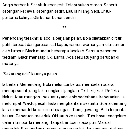
Angin berhenti. Sosok itu menjerit. Tetapi bukan marah. Seperti …
setengah kecewa, setengah sedih. Lalu ia hilang. Sepi. Untuk
pertama kalinya, Oki benar-benar sendiri.
**
Penendang terakhir: Black. Ia berjalan pelan. Bola diletakkan di titik
putih terbuat dari goresan cat kapur, namun warnanya mulai samar
oleh lumpur. Black mundur beberapa langkah. Semua penonton
terdiam. Black menatap Oki. Lama. Ada sesuatu yang berubah di
matanya.
“Sekarang adil,” katanya pelan.
Ia berlari. Menendang. Bola meluncur keras, membelah udara,
menuju sudut yang tak mungkin dijangkau. Oki bergerak. Refleks.
Naluri. Atau mungkin—sesuatu yang lebih sederhana: keberanian. Ia
melompat. Waktu pecah. Bola menghantam sesuatu. Suara dentang
keras memantul ke seluruh lapangan. Tiang gawang. Bola terpental
keluar. Penonton meledak. Oki jatuh ke tanah. Tubuhnya tenggelam
dalam lumpur. Ia menang. Tanpa bantuan siapa pun. Mardali
memekik. Pemain lain dan suporter memeluk dan mengangkatnya