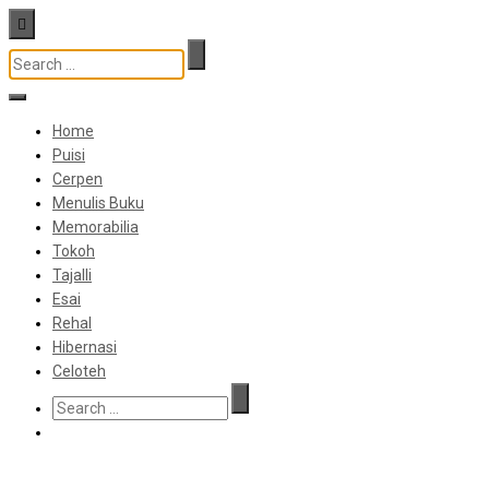
Home
Puisi
Cerpen
Menulis Buku
Memorabilia
Tokoh
Tajalli
Esai
Rehal
Hibernasi
Celoteh