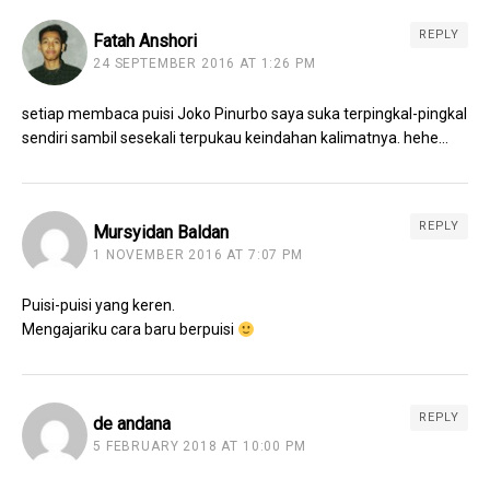
REPLY
Fatah Anshori
24 SEPTEMBER 2016 AT 1:26 PM
setiap membaca puisi Joko Pinurbo saya suka terpingkal-pingkal
sendiri sambil sesekali terpukau keindahan kalimatnya. hehe…
REPLY
Mursyidan Baldan
1 NOVEMBER 2016 AT 7:07 PM
Puisi-puisi yang keren.
Mengajariku cara baru berpuisi
REPLY
de andana
5 FEBRUARY 2018 AT 10:00 PM