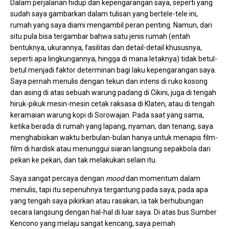
Dalam perjalanan hidup dan kepengarangan saya, seperti yang
sudah saya gambarkan dalam tulisan yang bertele-tele ini,
rumah yang saya diami mengambil peran penting. Namun, dari
situ pula bisa tergambar bahwa satu jenis rumah (entah
bentuknya, ukurannya, fasilitas dan detail-detail khususnya,
seperti apa lingkungannya, hingga di mana letaknya) tidak betul-
betul menjadi faktor determinan bagi laku kepengarangan saya.
Saya pernah menulis dengan tekun dan intens di ruko kosong
dan asing di atas sebuah warung padang di Cikini, juga di tengah
hiruk-pikuk mesin-mesin cetak raksasa di Klaten, atau di tengah
keramaian warung kopi di Sorowajan. Pada saat yang sama,
ketika berada di rumah yang lapang, nyaman, dan tenang, saya
menghabiskan waktu berbulan-bulan hanya untuk menapis film-
film di hardisk atau menunggui siaran langsung sepakbola dari
pekan ke pekan, dan tak melakukan selain itu.
Saya sangat percaya dengan
mood
dan momentum dalam
menulis, tapi itu sepenuhnya tergantung pada saya, pada apa
yang tengah saya pikirkan atau rasakan; ia tak berhubungan
secara langsung dengan hal-hal di luar saya. Di atas bus Sumber
Kencono yang melaju sangat kencang, saya pernah