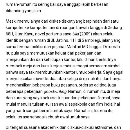
rumah-rumah itu sering kali saya anggap lebih berkesan
dibanding yang lain.
Meski memulainya dari disket-disket yang berpindah dari satu
komputer ke komputer lain di ruangan bawah tangga di Gedung
68H, Utan Kayu, novel pertama saya
Ulid
(2009) akan selalu
identik dengan rumah di Jl. Jati no. 111 di Sambilegi, jalan yang
sama tempat politisi dan pejabat Mahfud MD tinggal. Di rumah
itu pula saya memutuskan keluar dari pekerjaan dan
menjauhkan diri dari kehidupan kantor, lalu di hari berikutnya
membeli meja dan kursi kerja sendiri sebagai semacam simbol
bahwa saya tak membutuhkan kantor untuk bekerja. Saya gagal
menyelesaikan novel kedua atau ketiga di rumah itu, dan hanya
menghasilkan beberapa buku pesanan, orderan editing, juga
beberapa pekerjaan
ghostwriting
. Namun, di rumah itu, di meja
dan kursi yang saya beli usai keluar dari pekerjaan formal, saya
mulai menulis tulisan-tulisan awal sepakbola dan film India, hal
yang nanti sangat berarti untuk saya. Rumah ini, karena itu,
selalu terasa sebagai sebuah awal untuk saya.
Di tengah suasana akademik dan diskusi-diskusi aktivisme, dan