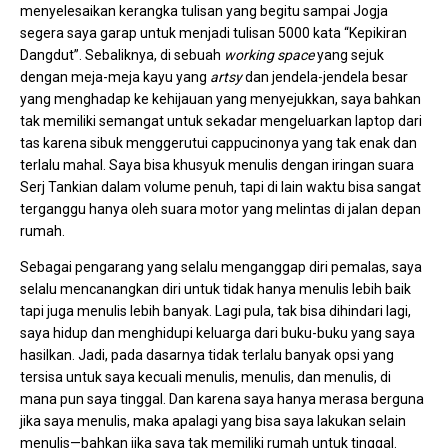
menyelesaikan kerangka tulisan yang begitu sampai Jogja
segera saya garap untuk menjadi tulisan 5000 kata “Kepikiran
Dangdut”. Sebaliknya, di sebuah
working space
yang sejuk
dengan meja-meja kayu yang
artsy
dan jendela-jendela besar
yang menghadap ke kehijauan yang menyejukkan, saya bahkan
tak memiliki semangat untuk sekadar mengeluarkan laptop dari
tas karena sibuk menggerutui cappucinonya yang tak enak dan
terlalu mahal. Saya bisa khusyuk menulis dengan iringan suara
Serj Tankian dalam volume penuh, tapi di lain waktu bisa sangat
terganggu hanya oleh suara motor yang melintas di jalan depan
rumah.
Sebagai pengarang yang selalu menganggap diri pemalas, saya
selalu mencanangkan diri untuk tidak hanya menulis lebih baik
tapi juga menulis lebih banyak. Lagi pula, tak bisa dihindari lagi,
saya hidup dan menghidupi keluarga dari buku-buku yang saya
hasilkan. Jadi, pada dasarnya tidak terlalu banyak opsi yang
tersisa untuk saya kecuali menulis, menulis, dan menulis, di
mana pun saya tinggal. Dan karena saya hanya merasa berguna
jika saya menulis, maka apalagi yang bisa saya lakukan selain
menulis—bahkan jika saya tak memiliki rumah untuk tinggal.