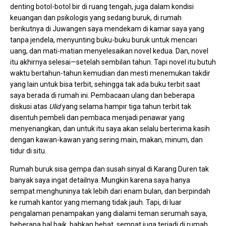
denting botol-botol bir di ruang tengah, juga dalam kondisi
keuangan dan psikologis yang sedang buruk, di rumah
berikutnya di Juwangen saya mendekam di kamar saya yang
tanpa jendela, menyunting buku-buku buruk untuk mencari
uang, dan mati-matian menyelesaikan novel kedua. Dan, novel
itu akhirnya selesai—setelah sembilan tahun. Tapi novel itu butuh
waktu bertahun-tahun kemudian dan mesti menemukan takdir
yang lain untuk bisa terbit, sehingga tak ada buku terbit saat
saya berada di rumah ini. Pembacaan ulang dan beberapa
diskusi atas
Ulid
yang selama hampir tiga tahun terbit tak
disentuh pembeli dan pembaca menjadi penawar yang
menyenangkan, dan untuk itu saya akan selalu berterima kasih
dengan kawan-kawan yang sering main, makan, minum, dan
tidur di situ.
Rumah buruk sisa gempa dan susah sinyal di Karang Duren tak
banyak saya ingat detailnya. Mungkin karena saya hanya
sempat menghuninya tak lebih dari enam bulan, dan berpindah
ke rumah kantor yang memang tidak jauh. Tapi, di luar
pengalaman penampakan yang dialami teman serumah saya,
beberapa hal baik, bahkan hebat, sempat juga terjadi di rumah