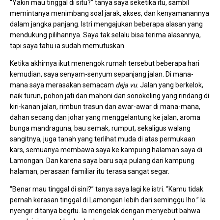
“Yakin mau tinggal di situ?” tanya saya seketika itu, sambil
memintanya menimbang soal jarak, akses, dan kenyamanannya
dalam jangka panjang. Istri mengajukan beberapa alasan yang
mendukung pilihannya. Saya tak selalu bisa terima alasannya,
tapi saya tahu ia sudah memutuskan.
Ketika akhirnya ikut menengok rumah tersebut beberapa hari
kemudian, saya senyam-senyum sepanjang jalan. Di mana-
mana saya merasakan semacam
deja vu
. Jalan yang berkelok,
naik turun, pohon jati dan mahoni dan sonokeling yang rindang di
kiri-kanan jalan, rimbun trasun dan awar-awar di mana-mana,
dahan secang dan johar yang menggelantung ke jalan, aroma
bunga mandraguna, bau semak, rumput, sekaligus walang
sangitnya, juga tanah yang terlihat muda di atas permukaan
kars, semuanya membawa saya ke kampung halaman saya di
Lamongan. Dan karena saya baru saja pulang dari kampung
halaman, perasaan familiar itu terasa sangat segar.
“Benar mau tinggal di sini?” tanya saya lagi ke istri. “Kamu tidak
pernah kerasan tinggal di Lamongan lebih dari seminggu lho.” Ia
nyengir ditanya begitu. Ia mengelak dengan menyebut bahwa