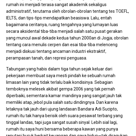
rumah ini menjadi terasa sangat akademik sekaligus
administratif, terutama oleh obrolan-obrolan tentang tes TOEFL,
IELTS, dan tips-tips mendapatkan beasiswa. Lalu, entah
bagaimana ceritanya, ruang tengahnya yang lumayan luas
secara aksidental tiba-tiba menjadi salah satu pusat gerakan
yang muncul awal dekade kedua tahun 2000an di Jogja; obrolan
tentang cara menulis cerpen dan esai tiba-tiba melenceng
menjadi diskusi tentang ancaman industri ekstraktif,
perampasan tanah, dan represi penguasa.
Tabungan yang habis dalam tiga tahun sejak keluar dari
pekerjaan membuat saya mesti pindah ke sebuah rumah
limasan lain yang tidak terlalu baik kondisinya. Sebagian
temboknya melesek akibat gempa 2006 yang tak pernah
diperbaiki, sementara kamar mandinya yang sangat jauh tak
memiliki atap, jebol pula salah satu dindingnya. Dan karena
letaknya tak jauh dari ujung landasan Bandara Adi Sucipto,
rumah itu tak hanya berisik oleh suara pesawat terbang yang
tinggal landas, tapi juga sangat susah sinyal. Lebih sial lagi,
rumah itu saya huni bersama beberapa kawan yang punya
reputasi buruk berkait keuangan dan gaya hidup—tak diragukan,