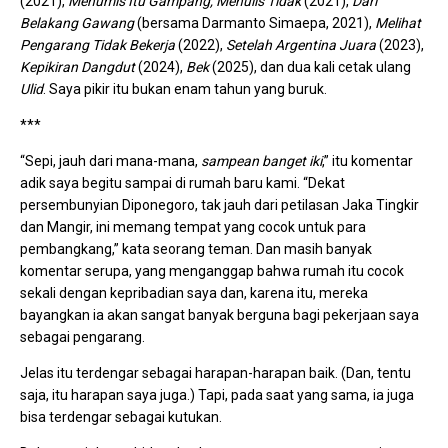
(2021),
Menumis Itu Gampang, Menulis Tidak
(2021),
Dari
Belakang Gawang
(bersama Darmanto Simaepa, 2021),
Melihat
Pengarang Tidak Bekerja
(2022),
Setelah Argentina Juara
(2023),
Kepikiran Dangdut
(2024),
Bek
(2025), dan dua kali cetak ulang
Ulid
. Saya pikir itu bukan enam tahun yang buruk.
***
“Sepi, jauh dari mana-mana,
sampean banget iki
,” itu komentar
adik saya begitu sampai di rumah baru kami. “Dekat
persembunyian Diponegoro, tak jauh dari petilasan Jaka Tingkir
dan Mangir, ini memang tempat yang cocok untuk para
pembangkang,” kata seorang teman. Dan masih banyak
komentar serupa, yang menganggap bahwa rumah itu cocok
sekali dengan kepribadian saya dan, karena itu, mereka
bayangkan ia akan sangat banyak berguna bagi pekerjaan saya
sebagai pengarang.
Jelas itu terdengar sebagai harapan-harapan baik. (Dan, tentu
saja, itu harapan saya juga.) Tapi, pada saat yang sama, ia juga
bisa terdengar sebagai kutukan.