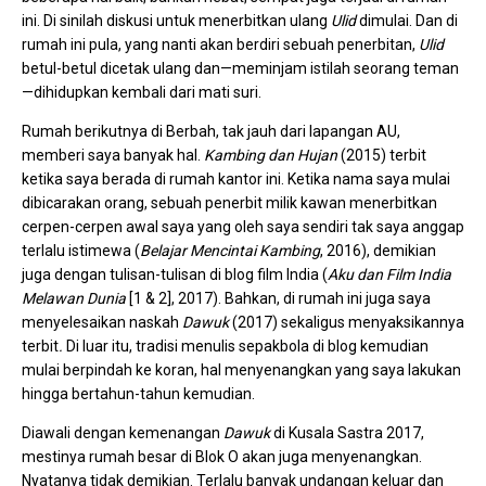
ini. Di sinilah diskusi untuk menerbitkan ulang
Ulid
dimulai. Dan di
rumah ini pula, yang nanti akan berdiri sebuah penerbitan,
Ulid
betul-betul dicetak ulang dan—meminjam istilah seorang teman
—dihidupkan kembali dari mati suri.
Rumah berikutnya di Berbah, tak jauh dari lapangan AU,
memberi saya banyak hal.
Kambing dan Hujan
(2015) terbit
ketika saya berada di rumah kantor ini. Ketika nama saya mulai
dibicarakan orang, sebuah penerbit milik kawan menerbitkan
cerpen-cerpen awal saya yang oleh saya sendiri tak saya anggap
terlalu istimewa (
Belajar Mencintai Kambing
, 2016), demikian
juga dengan tulisan-tulisan di blog film India (
Aku dan Film India
Melawan Dunia
[1 & 2], 2017). Bahkan, di rumah ini juga saya
menyelesaikan naskah
Dawuk
(2017) sekaligus menyaksikannya
terbit
.
Di luar itu, tradisi menulis sepakbola di blog kemudian
mulai berpindah ke koran, hal menyenangkan yang saya lakukan
hingga bertahun-tahun kemudian.
Diawali dengan kemenangan
Dawuk
di Kusala Sastra 2017,
mestinya rumah besar di Blok O akan juga menyenangkan.
Nyatanya tidak demikian. Terlalu banyak undangan keluar dan