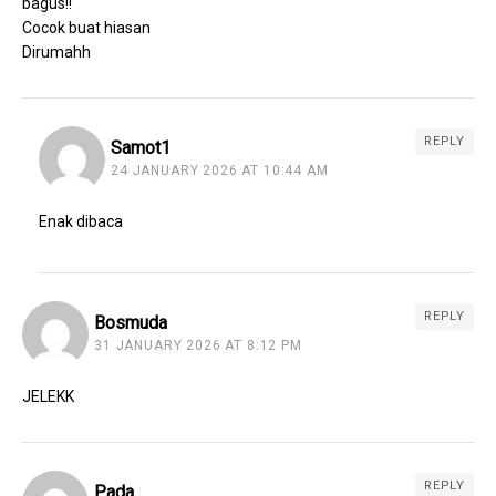
bagus!!
Cocok buat hiasan
Dirumahh
REPLY
Samot1
24 JANUARY 2026 AT 10:44 AM
Enak dibaca
REPLY
Bosmuda
31 JANUARY 2026 AT 8:12 PM
JELEKK
REPLY
Pada