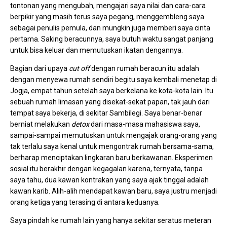
tontonan yang mengubah, mengajari saya nilai dan cara-cara
berpikir yang masih terus saya pegang, menggembleng saya
sebagai penulis pemula, dan mungkin juga memberi saya cinta
pertama. Saking beracunnya, saya butuh waktu sangat panjang
untuk bisa keluar dan memutuskan ikatan dengannya.
Bagian dari upaya
cut off
dengan rumah beracun itu adalah
dengan menyewa rumah sendiri begitu saya kembali menetap di
Jogja, empat tahun setelah saya berkelana ke kota-kota lain. Itu
sebuah rumah limasan yang disekat-sekat papan, tak jauh dari
tempat saya bekerja, di sekitar Sambilegi. Saya benar-benar
berniat melakukan
detox
dari masa-masa mahasiswa saya,
sampai-sampai memutuskan untuk mengajak orang-orang yang
tak terlalu saya kenal untuk mengontrak rumah bersama-sama,
berharap menciptakan lingkaran baru berkawanan. Eksperimen
sosial itu berakhir dengan kegagalan karena, ternyata, tanpa
saya tahu, dua kawan kontrakan yang saya ajak tinggal adalah
kawan karib. Alih-alih mendapat kawan baru, saya justru menjadi
orang ketiga yang terasing di antara keduanya.
Saya pindah ke rumah lain yang hanya sekitar seratus meteran