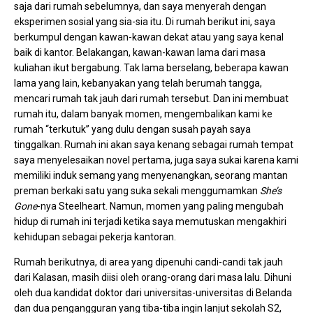
saja dari rumah sebelumnya, dan saya menyerah dengan
eksperimen sosial yang sia-sia itu. Di rumah berikut ini, saya
berkumpul dengan kawan-kawan dekat atau yang saya kenal
baik di kantor. Belakangan, kawan-kawan lama dari masa
kuliahan ikut bergabung. Tak lama berselang, beberapa kawan
lama yang lain, kebanyakan yang telah berumah tangga,
mencari rumah tak jauh dari rumah tersebut. Dan ini membuat
rumah itu, dalam banyak momen, mengembalikan kami ke
rumah “terkutuk” yang dulu dengan susah payah saya
tinggalkan. Rumah ini akan saya kenang sebagai rumah tempat
saya menyelesaikan novel pertama, juga saya sukai karena kami
memiliki induk semang yang menyenangkan, seorang mantan
preman berkaki satu yang suka sekali menggumamkan
She’s
Gone
-nya Steelheart. Namun, momen yang paling mengubah
hidup di rumah ini terjadi ketika saya memutuskan mengakhiri
kehidupan sebagai pekerja kantoran.
Rumah berikutnya, di area yang dipenuhi candi-candi tak jauh
dari Kalasan, masih diisi oleh orang-orang dari masa lalu. Dihuni
oleh dua kandidat doktor dari universitas-universitas di Belanda
dan dua pengangguran yang tiba-tiba ingin lanjut sekolah S2,