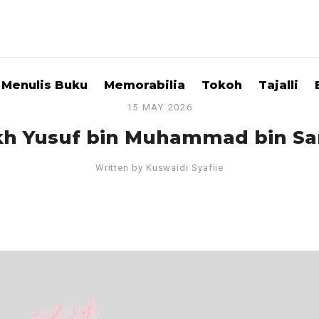
Menulis Buku
Memorabilia
Tokoh
Tajalli
15 MAY 2026
kh Yusuf bin Muhammad bin S
Written by
Kuswaidi Syafiie