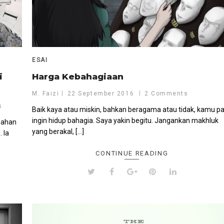
ESAI
i
Harga Kebahagiaan
M. Faizi
22 September 2016
2 Comments
s
Baik kaya atau miskin, bahkan beragama atau tidak, kamu pa
ingin hidup bahagia. Saya yakin begitu. Jangankan makhluk
mahan
yang berakal, […]
 Ia
CONTINUE READING