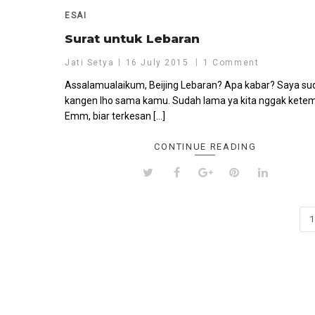
ESAI
Surat untuk Lebaran
Jati Setya
16 July 2015
1 Comment
Assalamualaikum, Beijing Lebaran? Apa kabar? Saya su
kangen lho sama kamu. Sudah lama ya kita nggak kete
Emm, biar terkesan […]
CONTINUE READING
1