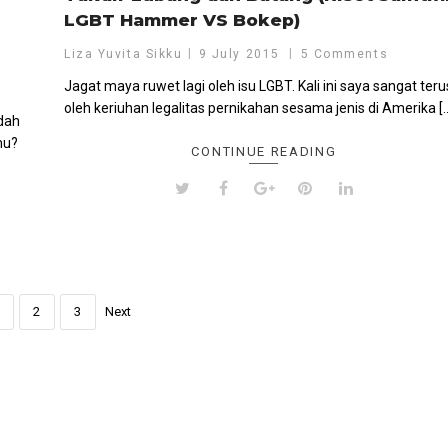
LGBT Hammer VS Bokep)
Liza Yuvita Sikku
9 July 2015
5 Comments
Jagat maya ruwet lagi oleh isu LGBT. Kali ini saya sangat teru
oleh keriuhan legalitas pernikahan sesama jenis di Amerika [
dah
mu?
CONTINUE READING
2
3
Next