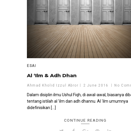
ESAI
Al ‘Ilm & Adh Dhan
Ahmad Kholid Izzul Abror
2 June 2016
No Com
Dalam disiplin ilmu Ushul Fiqh, di awal-awal, biasanya di
tentang istilah al ‘ilm dan adh dhannu. Al ‘ilm umumnya
didefinisikan […]
CONTINUE READING