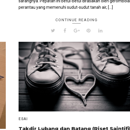
sarangnya. Pepatah ini betul-betul dirasakan oleh gerombol
perantau yang memenuhi sudut-sudut tanah air, […]
CONTINUE READING
ESAI
Takdir Lubang dan Batang (Riset Saintifi