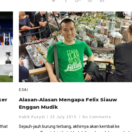
ESAI
ker
Alasan-Alasan Mengapa Felix Siauw
Enggan Mudik
Habib Rusydi
23 July 2015
No Comments
 that
Sejauh-jauh burung terbang, akhirnya akan kembali ke