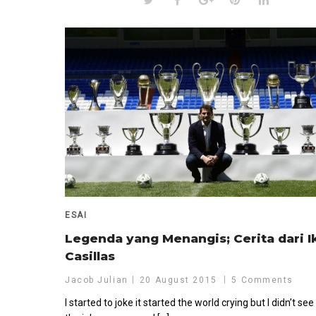
ESAI
Legenda yang Menangis; Cerita dari I
Casillas
Jacob Julian
20 August 2015
5 Comments
I started to joke it started the world crying but I didn’t see