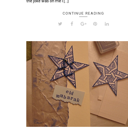
the joke was on me I […]
CONTINUE READING