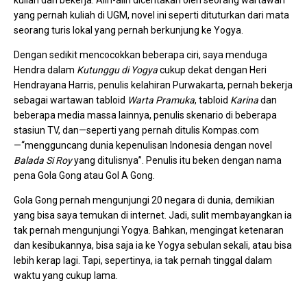
yang pernah kuliah di UGM, novel ini seperti dituturkan dari mata
seorang turis lokal yang pernah berkunjung ke Yogya.
Dengan sedikit mencocokkan beberapa ciri, saya menduga
Hendra dalam
Kutunggu di Yogya
cukup dekat dengan Heri
Hendrayana Harris, penulis kelahiran Purwakarta, pernah bekerja
sebagai wartawan tabloid
Warta Pramuka
, tabloid
Karina
dan
beberapa media massa lainnya, penulis skenario di beberapa
stasiun TV, dan—seperti yang pernah ditulis Kompas.com
—“mengguncang dunia kepenulisan Indonesia dengan novel
Balada Si Roy
yang ditulisnya”. Penulis itu beken dengan nama
pena Gola Gong atau Gol A Gong.
Gola Gong pernah mengunjungi 20 negara di dunia, demikian
yang bisa saya temukan di internet. Jadi, sulit membayangkan ia
tak pernah mengunjungi Yogya. Bahkan, mengingat ketenaran
dan kesibukannya, bisa saja ia ke Yogya sebulan sekali, atau bisa
lebih kerap lagi. Tapi, sepertinya, ia tak pernah tinggal dalam
waktu yang cukup lama.