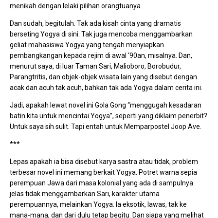
menikah dengan lelaki pilihan orangtuanya.
Dan sudah, begitulah. Tak ada kisah cinta yang dramatis
berseting Yogya di sini. Tak juga mencoba menggambarkan
geliat mahasiswa Yogya yang tengah menyiapkan
pembangkangan kepada rejim di awal ‘90an, misalnya. Dan,
menurut saya, di luar Taman Sari, Malioboro, Borobudur,
Parangtritis, dan objek-objek wisata lain yang disebut dengan
acak dan acuh tak acuh, bahkan tak ada Yogya dalam cerita ini.
Jadi, apakah lewat novel ini Gola Gong “menggugah kesadaran
batin kita untuk mencintai Yogya”, seperti yang diklaim penerbit?
Untuk saya sih sulit. Tapi entah untuk Memparpostel Joop Ave.
***
Lepas apakah ia bisa disebut karya sastra atau tidak, problem
terbesar novel ini memang berkait Yogya. Potret warna sepia
perempuan Jawa dari masa kolonial yang ada di sampulnya
jelas tidak menggambarkan Sari, karakter utama
perempuannya, melainkan Yogya. Ia eksotik, lawas, tak ke
mana-mana, dan dari dulu tetap begitu. Dan siapa yang melihat