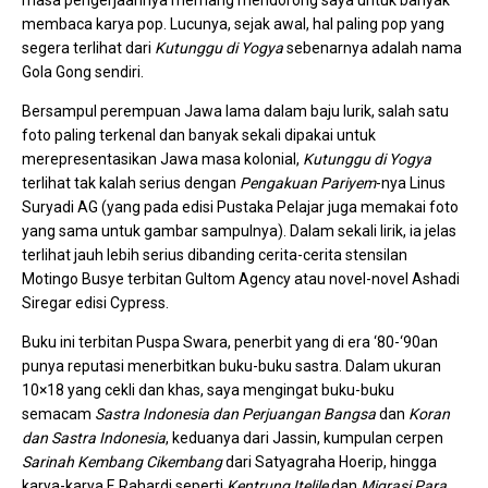
membaca karya pop. Lucunya, sejak awal, hal paling pop yang
segera terlihat dari
Kutunggu di Yogya
sebenarnya adalah nama
Gola Gong sendiri.
Bersampul perempuan Jawa lama dalam baju lurik, salah satu
foto paling terkenal dan banyak sekali dipakai untuk
merepresentasikan Jawa masa kolonial,
Kutunggu di Yogya
terlihat tak kalah serius dengan
Pengakuan Pariyem
-nya Linus
Suryadi AG (yang pada edisi Pustaka Pelajar juga memakai foto
yang sama untuk gambar sampulnya). Dalam sekali lirik, ia jelas
terlihat jauh lebih serius dibanding cerita-cerita stensilan
Motingo Busye terbitan Gultom Agency atau novel-novel Ashadi
Siregar edisi Cypress.
Buku ini terbitan Puspa Swara, penerbit yang di era ‘80-‘90an
punya reputasi menerbitkan buku-buku sastra. Dalam ukuran
10×18 yang cekli dan khas, saya mengingat buku-buku
semacam
Sastra Indonesia dan Perjuangan Bangsa
dan
Koran
dan Sastra Indonesia
, keduanya dari Jassin, kumpulan cerpen
Sarinah Kembang Cikembang
dari Satyagraha Hoerip, hingga
karya-karya F. Rahardi seperti
Kentrung Itelile
dan
Migrasi Para