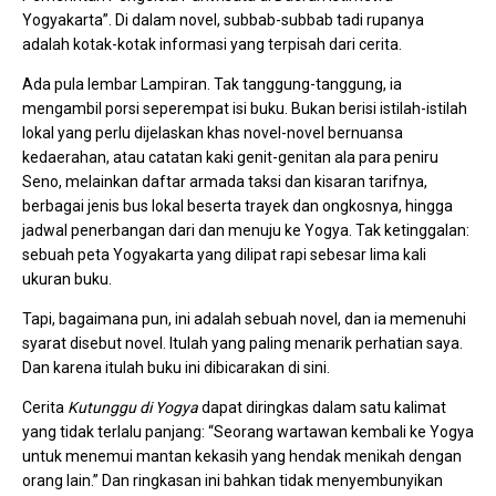
Yogyakarta”. Di dalam novel, subbab-subbab tadi rupanya
adalah kotak-kotak informasi yang terpisah dari cerita.
Ada pula lembar Lampiran. Tak tanggung-tanggung, ia
mengambil porsi seperempat isi buku. Bukan berisi istilah-istilah
lokal yang perlu dijelaskan khas novel-novel bernuansa
kedaerahan, atau catatan kaki genit-genitan ala para peniru
Seno, melainkan daftar armada taksi dan kisaran tarifnya,
berbagai jenis bus lokal beserta trayek dan ongkosnya, hingga
jadwal penerbangan dari dan menuju ke Yogya. Tak ketinggalan:
sebuah peta Yogyakarta yang dilipat rapi sebesar lima kali
ukuran buku.
Tapi, bagaimana pun, ini adalah sebuah novel, dan ia memenuhi
syarat disebut novel. Itulah yang paling menarik perhatian saya.
Dan karena itulah buku ini dibicarakan di sini.
Cerita
Kutunggu di Yogya
dapat diringkas dalam satu kalimat
yang tidak terlalu panjang: “Seorang wartawan kembali ke Yogya
untuk menemui mantan kekasih yang hendak menikah dengan
orang lain.” Dan ringkasan ini bahkan tidak menyembunyikan