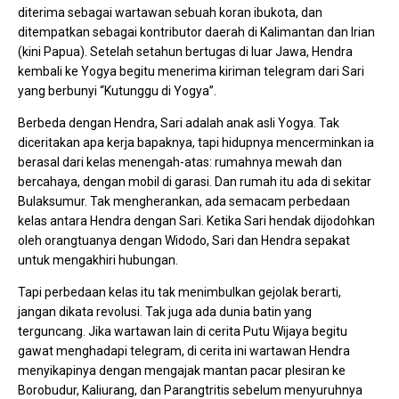
diterima sebagai wartawan sebuah koran ibukota, dan
ditempatkan sebagai kontributor daerah di Kalimantan dan Irian
(kini Papua). Setelah setahun bertugas di luar Jawa, Hendra
kembali ke Yogya begitu menerima kiriman telegram dari Sari
yang berbunyi “Kutunggu di Yogya”.
Berbeda dengan Hendra, Sari adalah anak asli Yogya. Tak
diceritakan apa kerja bapaknya, tapi hidupnya mencerminkan ia
berasal dari kelas menengah-atas: rumahnya mewah dan
bercahaya, dengan mobil di garasi. Dan rumah itu ada di sekitar
Bulaksumur. Tak mengherankan, ada semacam perbedaan
kelas antara Hendra dengan Sari. Ketika Sari hendak dijodohkan
oleh orangtuanya dengan Widodo, Sari dan Hendra sepakat
untuk mengakhiri hubungan.
Tapi perbedaan kelas itu tak menimbulkan gejolak berarti,
jangan dikata revolusi. Tak juga ada dunia batin yang
terguncang. Jika wartawan lain di cerita Putu Wijaya begitu
gawat menghadapi telegram, di cerita ini wartawan Hendra
menyikapinya dengan mengajak mantan pacar plesiran ke
Borobudur, Kaliurang, dan Parangtritis sebelum menyuruhnya