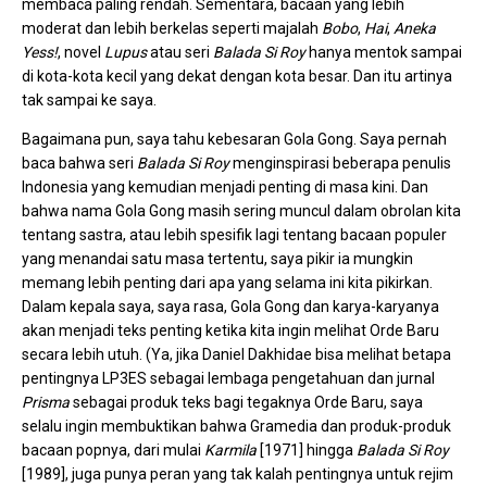
membaca paling rendah. Sementara, bacaan yang lebih
moderat dan lebih berkelas seperti majalah
Bobo
,
Hai
,
Aneka
Yess!
, novel
Lupus
atau seri
Balada Si Roy
hanya mentok sampai
di kota-kota kecil yang dekat dengan kota besar. Dan itu artinya
tak sampai ke saya.
Bagaimana pun, saya tahu kebesaran Gola Gong. Saya pernah
baca bahwa seri
Balada Si Roy
menginspirasi beberapa penulis
Indonesia yang kemudian menjadi penting di masa kini. Dan
bahwa nama Gola Gong masih sering muncul dalam obrolan kita
tentang sastra, atau lebih spesifik lagi tentang bacaan populer
yang menandai satu masa tertentu, saya pikir ia mungkin
memang lebih penting dari apa yang selama ini kita pikirkan.
Dalam kepala saya, saya rasa, Gola Gong dan karya-karyanya
akan menjadi teks penting ketika kita ingin melihat Orde Baru
secara lebih utuh. (Ya, jika Daniel Dakhidae bisa melihat betapa
pentingnya LP3ES sebagai lembaga pengetahuan dan jurnal
Prisma
sebagai produk teks bagi tegaknya Orde Baru, saya
selalu ingin membuktikan bahwa Gramedia dan produk-produk
bacaan popnya, dari mulai
Karmila
[1971] hingga
Balada Si Roy
[1989], juga punya peran yang tak kalah pentingnya untuk rejim