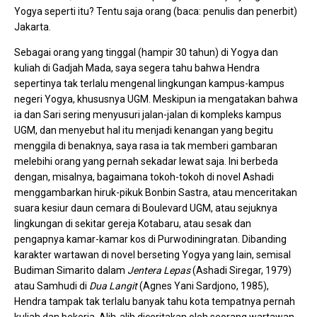
Yogya seperti itu? Tentu saja orang (baca: penulis dan penerbit)
Jakarta.
Sebagai orang yang tinggal (hampir 30 tahun) di Yogya dan
kuliah di Gadjah Mada, saya segera tahu bahwa Hendra
sepertinya tak terlalu mengenal lingkungan kampus-kampus
negeri Yogya, khususnya UGM. Meskipun ia mengatakan bahwa
ia dan Sari sering menyusuri jalan-jalan di kompleks kampus
UGM, dan menyebut hal itu menjadi kenangan yang begitu
menggila di benaknya, saya rasa ia tak memberi gambaran
melebihi orang yang pernah sekadar lewat saja. Ini berbeda
dengan, misalnya, bagaimana tokoh-tokoh di novel Ashadi
menggambarkan hiruk-pikuk Bonbin Sastra, atau menceritakan
suara kesiur daun cemara di Boulevard UGM, atau sejuknya
lingkungan di sekitar gereja Kotabaru, atau sesak dan
pengapnya kamar-kamar kos di Purwodiningratan. Dibanding
karakter wartawan di novel berseting Yogya yang lain, semisal
Budiman Simarito dalam
Jentera Lepas
(Ashadi Siregar, 1979)
atau Samhudi di
Dua Langit
(Agnes Yani Sardjono, 1985),
Hendra tampak tak terlalu banyak tahu kota tempatnya pernah
kuliah dan bekerja. Alih-alih diceritakan oleh seorang wartawan