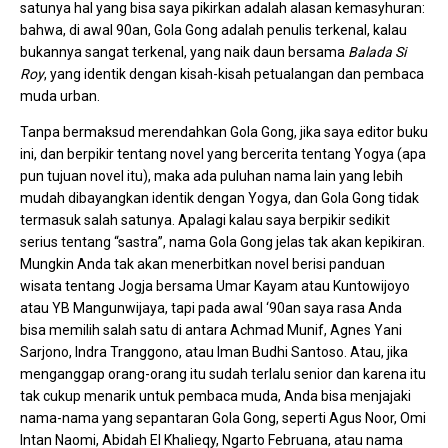
satunya hal yang bisa saya pikirkan adalah alasan kemasyhuran:
bahwa, di awal 90an, Gola Gong adalah penulis terkenal, kalau
bukannya sangat terkenal, yang naik daun bersama
Balada Si
Roy
, yang identik dengan kisah-kisah petualangan dan pembaca
muda urban.
Tanpa bermaksud merendahkan Gola Gong, jika saya editor buku
ini, dan berpikir tentang novel yang bercerita tentang Yogya (apa
pun tujuan novel itu), maka ada puluhan nama lain yang lebih
mudah dibayangkan identik dengan Yogya, dan Gola Gong tidak
termasuk salah satunya. Apalagi kalau saya berpikir sedikit
serius tentang “sastra”, nama Gola Gong jelas tak akan kepikiran.
Mungkin Anda tak akan menerbitkan novel berisi panduan
wisata tentang Jogja bersama Umar Kayam atau Kuntowijoyo
atau YB Mangunwijaya, tapi pada awal ‘90an saya rasa Anda
bisa memilih salah satu di antara Achmad Munif, Agnes Yani
Sarjono, Indra Tranggono, atau Iman Budhi Santoso. Atau, jika
menganggap orang-orang itu sudah terlalu senior dan karena itu
tak cukup menarik untuk pembaca muda, Anda bisa menjajaki
nama-nama yang sepantaran Gola Gong, seperti Agus Noor, Omi
Intan Naomi, Abidah El Khalieqy, Ngarto Februana, atau nama