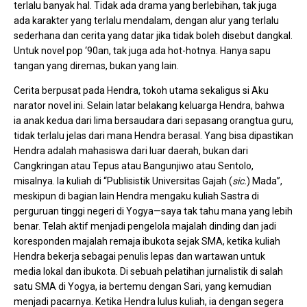
terlalu banyak hal. Tidak ada drama yang berlebihan, tak juga
ada karakter yang terlalu mendalam, dengan alur yang terlalu
sederhana dan cerita yang datar jika tidak boleh disebut dangkal.
Untuk novel pop ‘90an, tak juga ada hot-hotnya. Hanya sapu
tangan yang diremas, bukan yang lain.
Cerita berpusat pada Hendra, tokoh utama sekaligus si Aku
narator novel ini. Selain latar belakang keluarga Hendra, bahwa
ia anak kedua dari lima bersaudara dari sepasang orangtua guru,
tidak terlalu jelas dari mana Hendra berasal. Yang bisa dipastikan
Hendra adalah mahasiswa dari luar daerah, bukan dari
Cangkringan atau Tepus atau Bangunjiwo atau Sentolo,
misalnya. Ia kuliah di “Publisistik Universitas Gajah (
sic.
) Mada”,
meskipun di bagian lain Hendra mengaku kuliah Sastra di
perguruan tinggi negeri di Yogya—saya tak tahu mana yang lebih
benar. Telah aktif menjadi pengelola majalah dinding dan jadi
koresponden majalah remaja ibukota sejak SMA, ketika kuliah
Hendra bekerja sebagai penulis lepas dan wartawan untuk
media lokal dan ibukota. Di sebuah pelatihan jurnalistik di salah
satu SMA di Yogya, ia bertemu dengan Sari, yang kemudian
menjadi pacarnya. Ketika Hendra lulus kuliah, ia dengan segera