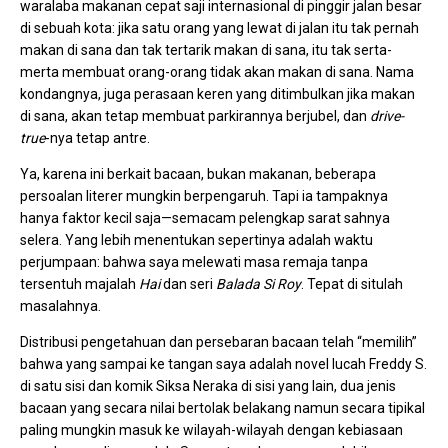
waralaba makanan cepat saji internasional di pinggir jalan besar
di sebuah kota: jika satu orang yang lewat di jalan itu tak pernah
makan di sana dan tak tertarik makan di sana, itu tak serta-
merta membuat orang-orang tidak akan makan di sana. Nama
kondangnya, juga perasaan keren yang ditimbulkan jika makan
di sana, akan tetap membuat parkirannya berjubel, dan
drive-
true
-nya tetap antre.
Ya, karena ini berkait bacaan, bukan makanan, beberapa
persoalan literer mungkin berpengaruh. Tapi ia tampaknya
hanya faktor kecil saja—semacam pelengkap sarat sahnya
selera. Yang lebih menentukan sepertinya adalah waktu
perjumpaan: bahwa saya melewati masa remaja tanpa
tersentuh majalah
Hai
dan seri
Balada Si Roy
. Tepat di situlah
masalahnya.
Distribusi pengetahuan dan persebaran bacaan telah “memilih”
bahwa yang sampai ke tangan saya adalah novel lucah Freddy S.
di satu sisi dan komik Siksa Neraka di sisi yang lain, dua jenis
bacaan yang secara nilai bertolak belakang namun secara tipikal
paling mungkin masuk ke wilayah-wilayah dengan kebiasaan