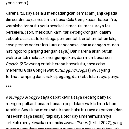
yang sama.)
Karena itu, saya selalu mencadangkan semacam janji kepada
diri sendiri: saya mesti membaca Gola Gong kapan-kapan. Ya,
waralaba tenar itu perlu sesekali dimasuki, meski saya tak
berselera. (Toh, meskipun kami tak setongkrongan, dalam
sebuah acara satu lembaga pemerintah bertahun-tahun lalu,
saya pernah sederetan kursi dengannya, dan ia dengan murah
hati ngobrol panjang dengan saya.) Dan karena akan butuh
waktu untuk melacak, mengumpulkan, dan membacai seri
Balada Si Roy
yang entah berapa banyak itu, saya coba
menemui Gola Gong lewat
Kutunggu di Jogja
(1993) yang
terlihat ramping dan enak dipegang, dan kebetulan saya punya.
***
Kutunggu di Yogya
saya dapat ketika saya sedang banyak
mengumpulkan bacaan-bacaan pop dalam waktu lima tahun
terakhir. Saya lupa menandai kapan buku itu saya dapatkan (dan
ini sedikit saya sesali), tapi saya pikir saya menemukannya
setelah menyelesaikan menulis
Anwar Tohari
(terbit 2022), yang
masa pengerjaannya memang mendorong saya untuk banyak