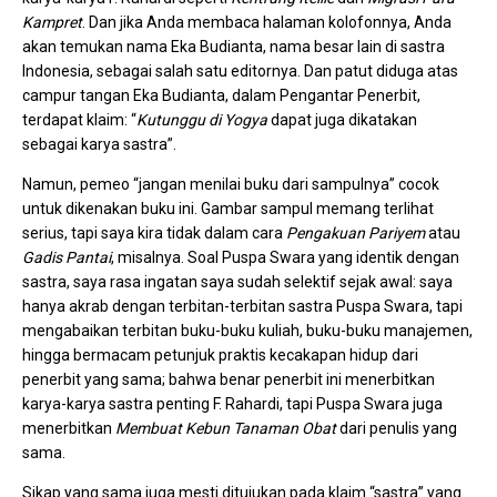
Kampret
. Dan jika Anda membaca halaman kolofonnya, Anda
akan temukan nama Eka Budianta, nama besar lain di sastra
Indonesia, sebagai salah satu editornya. Dan patut diduga atas
campur tangan Eka Budianta, dalam Pengantar Penerbit,
terdapat klaim: “
Kutunggu di Yogya
dapat juga dikatakan
sebagai karya sastra”.
Namun, pemeo “jangan menilai buku dari sampulnya” cocok
untuk dikenakan buku ini. Gambar sampul memang terlihat
serius, tapi saya kira tidak dalam cara
Pengakuan Pariyem
atau
Gadis Pantai
, misalnya. Soal Puspa Swara yang identik dengan
sastra, saya rasa ingatan saya sudah selektif sejak awal: saya
hanya akrab dengan terbitan-terbitan sastra Puspa Swara, tapi
mengabaikan terbitan buku-buku kuliah, buku-buku manajemen,
hingga bermacam petunjuk praktis kecakapan hidup dari
penerbit yang sama; bahwa benar penerbit ini menerbitkan
karya-karya sastra penting F. Rahardi, tapi Puspa Swara juga
menerbitkan
Membuat Kebun Tanaman Obat
dari penulis yang
sama.
Sikap yang sama juga mesti ditujukan pada klaim “sastra” yang