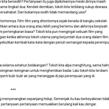
ita bersedih? Pertanyaan itu juga dipikirkannya meski dirinya masih
ma tingkat dua. Kendati demikian, tokoh kita terbilang cukup dewasa.
 bersahabat. Dan bukannya sedih tidak memandang usia?
ditontonnya. Film-film yang ditontonnya sejak berada di bangku sekolah
hkan antara dua orang atau lebih yang bertemu dan akhirnya berpisah
ni pertengkaran biasa? Tokoh kita pun mengingat sebuah film yang
agian ketika akhirnya tokoh utama yang berjumlah dua orang dalam film 
enyebutkan kembali kata-kata dengan penuh semangat kepada peremp
ya selama setahun belakangan? Tokoh kita alpa menghitung, sama haln
einginan-keinginan untuk menghentikan badai. Lalu tokoh kita terdiam
perti bulir-bulir air yang meranggas di pipi perempuan yang di
***
ing menyenangkan sepanjang hidup. Semenjak itu kau berkeyakinan tida
uruh pertanyaan-pertanyaan memuakkan berulang kali kau dengar.