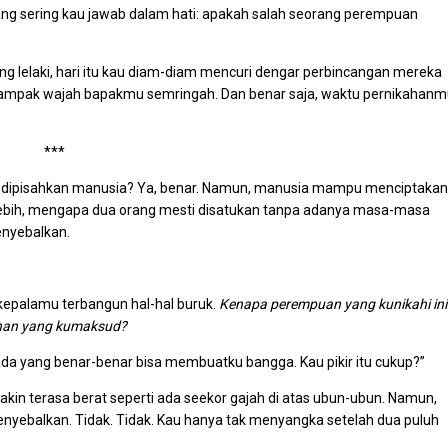
ng sering kau jawab dalam hati: apakah salah seorang perempuan
 lelaki, hari itu kau diam-diam mencuri dengar perbincangan mereka
 Tampak wajah bapakmu semringah. Dan benar saja, waktu pernikahan
***
h dipisahkan manusia? Ya, benar. Namun, manusia mampu menciptakan
Terlebih, mengapa dua orang mesti disatukan tanpa adanya masa-masa
enyebalkan.
kepalamu terbangun hal-hal buruk.
Kenapa perempuan yang kunikahi ini
unan yang kumaksud?
da yang benar-benar bisa membuatku bangga. Kau pikir itu cukup?”
kin terasa berat seperti ada seekor gajah di atas ubun-ubun. Namun,
nyebalkan. Tidak. Tidak. Kau hanya tak menyangka setelah dua puluh