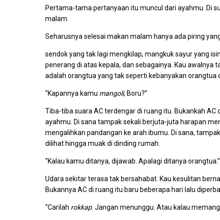
Pertama-tama pertanyaan itu muncul dari ayahmu. Di sua
malam.
Seharusnya selesai makan malam hanya ada piring yang
sendok yang tak lagi mengkilap, mangkuk sayur yang isiny
penerang di atas kepala, dan sebagainya. Kau awalnya t
adalah orangtua yang tak seperti kebanyakan orangtua 
“Kapannya kamu
mangoli
, Boru?”
Tiba-tiba suara AC terdengar di ruang itu. Bukankah AC 
ayahmu. Di sana tampak sekali berjuta-juta harapan me
mengalihkan pandangan ke arah ibumu. Di sana, tampa
dilihat hingga muak di dinding rumah.
“Kalau kamu ditanya, dijawab. Apalagi ditanya orangtua.”
Udara sekitar terasa tak bersahabat. Kau kesulitan bern
Bukannya AC di ruang itu baru beberapa hari lalu diperba
“Carilah
rokkap
. Jangan menunggu. Atau kalau memang 