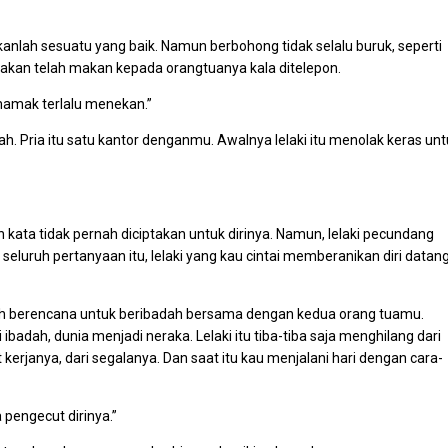
nlah sesuatu yang baik. Namun berbohong tidak selalu buruk, seperti
kan telah makan kepada orangtuanya kala ditelepon.
 mamak terlalu menekan.”
 Pria itu satu kantor denganmu. Awalnya lelaki itu menolak keras unt
h kata tidak pernah diciptakan untuk dirinya. Namun, lelaki pecundang
s seluruh pertanyaan itu, lelaki yang kau cintai memberanikan diri datan
 telah berencana untuk beribadah bersama dengan kedua orang tuamu.
badah, dunia menjadi neraka. Lelaki itu tiba-tiba saja menghilang dari
rjanya, dari segalanya. Dan saat itu kau menjalani hari dengan cara-
 pengecut dirinya.”