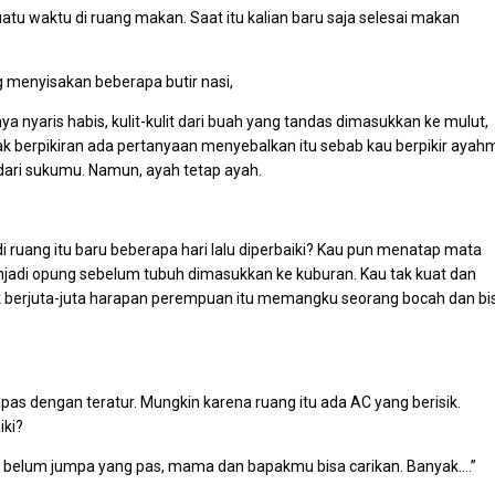
tu waktu di ruang makan. Saat itu kalian baru saja selesai makan
 menyisakan beberapa butir nasi,
a nyaris habis, kulit-kulit dari buah yang tandas dimasukkan ke mulut,
ak berpikiran ada pertanyaan menyebalkan itu sebab kau berpikir ayah
dari sukumu. Namun, ayah tetap ayah.
di ruang itu baru beberapa hari lalu diperbaiki? Kau pun menatap mata
njadi opung sebelum tubuh dimasukkan ke kuburan. Kau tak kuat dan
k berjuta-juta harapan perempuan itu memangku seorang bocah dan bi
apas dengan teratur. Mungkin karena ruang itu ada AC yang berisik.
iki?
belum jumpa yang pas, mama dan bapakmu bisa carikan. Banyak….”