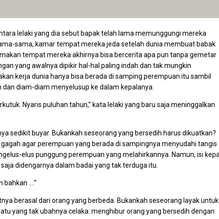
tara lelaki yang dia sebut bapak telah lama memunggungi mereka
sama-sama, kamar tempat mereka jeda setelah dunia membuat babak
makan tempat mereka akhirnya bisa bercerita apa pun tanpa gemetar
ngan yang awalnya dipikir hal-hal paling indah dan tak mungkin
kan kerja dunia hanya bisa berada di samping perempuan itu sambil
h dan diam-diam menyelusup ke dalam kepalanya.
utuk. Nyaris puluhan tahun,” kata lelaki yang baru saja meninggalkan
usnya sedikit buyar. Bukankah seseorang yang bersedih harus dikuatkan?
g gagah agar perempuan yang berada di sampingnya menyudahi tangis
ngelus-elus punggung perempuan yang melahirkannya. Namun, isi kepa
 saja didengarnya dalam badai yang tak terduga itu.
n bahkan ….”
njutnya berasal dari orang yang berbeda. Bukankah seseorang layak untuk
uatu yang tak ubahnya celaka: menghibur orang yang bersedih dengan