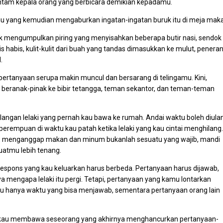
tam kepala orang yang berbicara demikian kepadamu.
akmu yang kemudian mengaburkan ingatan-ingatan buruk itu di meja mak
ik mengumpulkan piring yang menyisahkan beberapa butir nasi, sendok
s habis, kulit-kulit dari buah yang tandas dimasukkan ke mulut, penera
.
ertanyaan serupa makin muncul dan bersarang di telingamu. Kini,
u beranak-pinak ke bibir tetangga, teman sekantor, dan teman-teman
ilangan lelaki yang pernah kau bawa ke rumah. Andai waktu boleh diula
 perempuan di waktu kau patah ketika lelaki yang kau cintai menghilang.
tu, menganggap makan dan minum bukanlah sesuatu yang wajib, mandi
atmu lebih tenang.
-respons yang kau keluarkan harus berbeda. Pertanyaan harus dijawab,
nya mengapa lelaki itu pergi. Tetapi, pertanyaan yang kamu lontarkan
mu hanya waktu yang bisa menjawab, sementara pertanyaan orang lain
, kau membawa seseorang yang akhirnya menghancurkan pertanyaan-