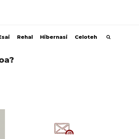
Esai
Rehal
Hibernasi
Celoteh
oa?