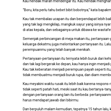
Kau hendak marah mendengar itu. Kau hendak menghan
“Boru, kita perlu tahu bebet bibit bobotnya,” kata bap
Kau tak membalas ucapan itu dan berpendapat lebih ba
yang tak lagi mengkilap, mangkuk sayur yang isinya nyari
di atas kepala, dan sebagainya untuk dibawa ke wastafel
Semenjak perbincangan di meja makan itu, pertanyaan-p
keluarga dekatmu juga melontarkan pertanyaan itu. Lal
perempuanmu yang telah banyak menikah.
Pertanyaan-pertanyaan itu ternyata lebih buruk dari keh
dan tak lagi bergerak ke depan, kau hanya ingin menjadi
Kau tak keberatan menjadi perempuan payah seperti i
tidak membuatmu menjadi buruk rupa, dan diam membu
Kau meyakini waktu rusak itu lebih baik karena respons
tidak seperti patah hati, meski saat itu kau bertanya-ta
dengan pertanyaan orang lain itu berbeda: pertanyaan
harus mendapat jawab dari bibirmu.
Dan berpuluh malam kemudian, tepatnya 15 tahun lalu