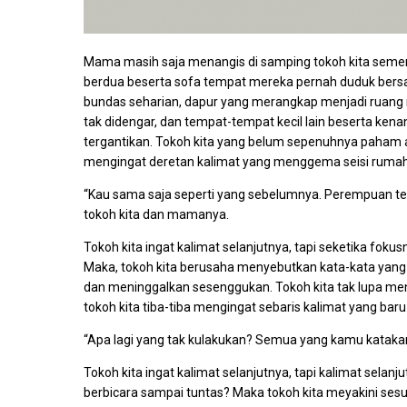
Mama masih saja menangis di samping tokoh kita semen
berdua beserta sofa tempat mereka pernah duduk ber
bundas seharian, dapur yang merangkap menjadi ruang 
tak didengar, dan tempat-tempat kecil lain beserta kena
tergantikan. Tokoh kita yang belum sepenuhnya paham a
mengingat deretan kalimat yang menggema seisi ruma
“Kau sama saja seperti yang sebelumnya. Perempuan terk
tokoh kita dan mamanya.
Tokoh kita ingat kalimat selanjutnya, tapi seketika fok
Maka, tokoh kita berusaha menyebutkan kata-kata yan
dan meninggalkan sesenggukan. Tokoh kita tak lupa me
tokoh kita tiba-tiba mengingat sebaris kalimat yang baru
“Apa lagi yang tak kulakukan? Semua yang kamu kataka
Tokoh kita ingat kalimat selanjutnya, tapi kalimat sela
berbicara sampai tuntas? Maka tokoh kita meyakini ses