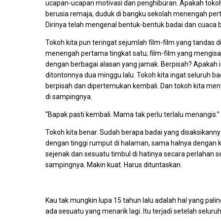
ucapan-ucapan motivasi dan penghiburan. Apakah tokoh k
berusia remaja, duduk di bangku sekolah menengah perta
Dirinya telah mengenal bentuk-bentuk badai dan cuaca
Tokoh kita pun teringat sejumlah film-film yang tandas 
menengah pertama tingkat satu; film-film yang mengisa
dengan berbagai alasan yang jamak. Berpisah? Apakah i
ditontonnya dua minggu lalu. Tokoh kita ingat seluruh b
berpisah dan dipertemukan kembali. Dan tokoh kita m
di sampingnya.
“Bapak pasti kembali. Mama tak perlu terlalu menangis.”
Tokoh kita benar. Sudah berapa badai yang disaksikann
dengan tinggi rumput di halaman, sama halnya dengan k
sejenak dan sesuatu timbul di hatinya secara perlahan se
sampingnya. Makin kuat. Harus dituntaskan.
Kau tak mungkin lupa 15 tahun lalu adalah hal yang pal
ada sesuatu yang menarik lagi. Itu terjadi setelah sel