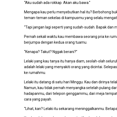
“Aku sudah ada rokkap. Akan aku bawa.”
Mengapa kau perlu menyebutkan hal itu? Berbohong buka
teman-teman sekelas di kampusmu yang selalu mengata
“Tapi jangan lagi seperti yang sudah-sudah. Bapak dan
Pernah sekali waktu kau membawa seorang pria ke rumah.
berjumpa dengan kedua orang tuamu.
“Kenapa? Takut? Nggak berani?”
Lelaki yang kau tanya itu hanya diam, seolah-olah seluru
adalah lelaki yang menyakiti orang yang dicintai. Selepa
ke rumahmu.
Lelaki itu datang di satu hari Minggu. Kau dan dirinya
Namun, kau tidak pernah menyangka setelah pulang dari i
hadapanmu, dari telepon genggammu, dari meja tempat ke
cara yang payah.
“Lihat, kan? Lelaki itu sekarang meninggalkanmu. Betapa