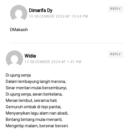
REPLY
Dimarifa Dy
10 DECEMBER 2024 AT 10:04 PM
DMakasih
REPLY
Widia
12 DECEMBER 2024 AT 1:47 PM
Di ujung senja
Dalam lembayung langit merona,
Sinar mentari mulai bersembunyi,
Di ujung senja, awan berkelana,
Menari lembut, seirama hati.
Gemuruh ombak di tepi pantai,
Menyanyikan lagu alam nan abadi,
Bintang bintang mulai menanti,
Mengintip malam, bersinar berseri.