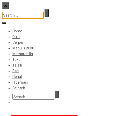
Home
Puisi
Cerpen
Menulis Buku
Memorabilia
Tokoh
Tajalli
Esai
Rehal
Hibernasi
Celoteh