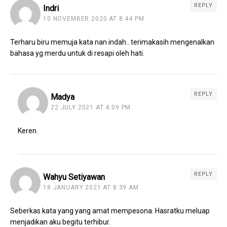
REPLY
Indri
10 NOVEMBER 2020 AT 8:44 PM
Terharu biru memuja kata nan indah.. terimakasih mengenalkan
bahasa yg merdu untuk di resapi oleh hati.
REPLY
Madya
22 JULY 2021 AT 4:09 PM
Keren.
REPLY
Wahyu Setiyawan
18 JANUARY 2021 AT 8:39 AM
Seberkas kata yang yang amat mempesona. Hasratku meluap
menjadikan aku begitu terhibur.