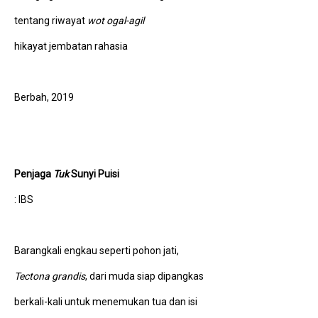
tentang riwayat
wot ogal-agil
hikayat jembatan rahasia
Berbah, 2019
Penjaga
Tuk
Sunyi Puisi
: IBS
Barangkali engkau seperti pohon jati,
Tectona grandis
, dari muda siap dipangkas
berkali-kali untuk menemukan tua dan isi