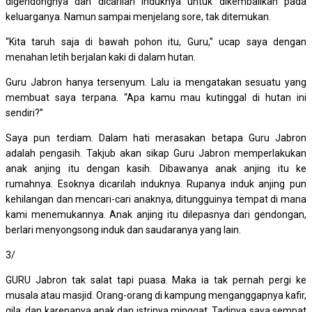
digendongnya dan dicarilah induknya untuk dikembalikan pada
keluarganya. Namun sampai menjelang sore, tak ditemukan.
“Kita taruh saja di bawah pohon itu, Guru,” ucap saya dengan
menahan letih berjalan kaki di dalam hutan.
Guru Jabron hanya tersenyum. Lalu ia mengatakan sesuatu yang
membuat saya terpana. “Apa kamu mau kutinggal di hutan ini
sendiri?”
Saya pun terdiam. Dalam hati merasakan betapa Guru Jabron
adalah pengasih. Takjub akan sikap Guru Jabron memperlakukan
anak anjing itu dengan kasih. Dibawanya anak anjing itu ke
rumahnya. Esoknya dicarilah induknya. Rupanya induk anjing pun
kehilangan dan mencari-cari anaknya, ditungguinya tempat di mana
kami menemukannya. Anak anjing itu dilepasnya dari gendongan,
berlari menyongsong induk dan saudaranya yang lain.
3/
GURU Jabron tak salat tapi puasa. Maka ia tak pernah pergi ke
musala atau masjid. Orang-orang di kampung menganggapnya kafir,
gila, dan karenanya anak dan istrinya minggat. Tadinya saya sempat