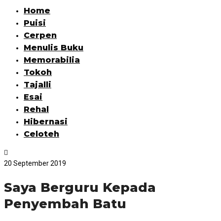
Home
Puisi
Cerpen
Menulis Buku
Memorabilia
Tokoh
Tajalli
Esai
Rehal
Hibernasi
Celoteh
20 September 2019
Saya Berguru Kepada
Penyembah Batu