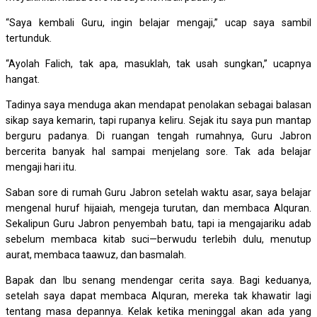
“Saya kembali Guru, ingin belajar mengaji,” ucap saya sambil
tertunduk.
“Ayolah Falich, tak apa, masuklah, tak usah sungkan,” ucapnya
hangat.
Tadinya saya menduga akan mendapat penolakan sebagai balasan
sikap saya kemarin, tapi rupanya keliru. Sejak itu saya pun mantap
berguru padanya. Di ruangan tengah rumahnya, Guru Jabron
bercerita banyak hal sampai menjelang sore. Tak ada belajar
mengaji hari itu.
Saban sore di rumah Guru Jabron setelah waktu asar, saya belajar
mengenal huruf hijaiah, mengeja turutan, dan membaca Alquran.
Sekalipun Guru Jabron penyembah batu, tapi ia mengajariku adab
sebelum membaca kitab suci—berwudu terlebih dulu, menutup
aurat, membaca taawuz, dan basmalah.
Bapak dan Ibu senang mendengar cerita saya. Bagi keduanya,
setelah saya dapat membaca Alquran, mereka tak khawatir lagi
tentang masa depannya. Kelak ketika meninggal akan ada yang