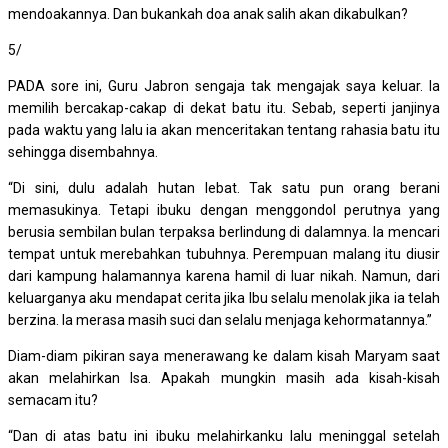
mendoakannya. Dan bukankah doa anak salih akan dikabulkan?
5/
PADA sore ini, Guru Jabron sengaja tak mengajak saya keluar. Ia
memilih bercakap-cakap di dekat batu itu. Sebab, seperti janjinya
pada waktu yang lalu ia akan menceritakan tentang rahasia batu itu
sehingga disembahnya.
“Di sini, dulu adalah hutan lebat. Tak satu pun orang berani
memasukinya. Tetapi ibuku dengan menggondol perutnya yang
berusia sembilan bulan terpaksa berlindung di dalamnya. Ia mencari
tempat untuk merebahkan tubuhnya. Perempuan malang itu diusir
dari kampung halamannya karena hamil di luar nikah. Namun, dari
keluarganya aku mendapat cerita jika Ibu selalu menolak jika ia telah
berzina. Ia merasa masih suci dan selalu menjaga kehormatannya.”
Diam-diam pikiran saya menerawang ke dalam kisah Maryam saat
akan melahirkan Isa. Apakah mungkin masih ada kisah-kisah
semacam itu?
“Dan di atas batu ini ibuku melahirkanku lalu meninggal setelah