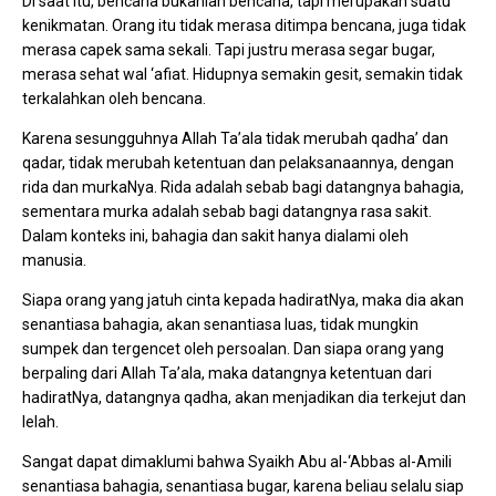
Di saat itu, bencana bukanlah bencana, tapi merupakan suatu
kenikmatan. Orang itu tidak merasa ditimpa bencana, juga tidak
merasa capek sama sekali. Tapi justru merasa segar bugar,
merasa sehat wal ‘afiat. Hidupnya semakin gesit, semakin tidak
terkalahkan oleh bencana.
Karena sesungguhnya Allah Ta’ala tidak merubah qadha’ dan
qadar, tidak merubah ketentuan dan pelaksanaannya, dengan
rida dan murkaNya. Rida adalah sebab bagi datangnya bahagia,
sementara murka adalah sebab bagi datangnya rasa sakit.
Dalam konteks ini, bahagia dan sakit hanya dialami oleh
manusia.
Siapa orang yang jatuh cinta kepada hadiratNya, maka dia akan
senantiasa bahagia, akan senantiasa luas, tidak mungkin
sumpek dan tergencet oleh persoalan. Dan siapa orang yang
berpaling dari Allah Ta’ala, maka datangnya ketentuan dari
hadiratNya, datangnya qadha, akan menjadikan dia terkejut dan
lelah.
Sangat dapat dimaklumi bahwa Syaikh Abu al-‘Abbas al-Amili
senantiasa bahagia, senantiasa bugar, karena beliau selalu siap