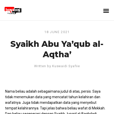
18 JUNE 2021
Syaikh Abu Ya’qub al-
Aqtha’
Written by
Kuswaidi Syafiie
Nama beliau adalah sebagaimana judul di atas, persis. Saya
tidak menemukan data yang mencatat tahun kelahiran dan
wafatnya. Juga tidak mendapatkan data yang menyebut
tempat kelahirannya. Tapi jelas bahwa beliau wafat di Mekkah.
Dan beliau segenerasi dengan Syaikh Junaid al-Baghdadi.