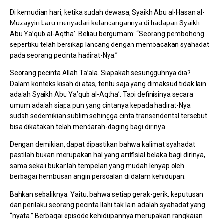
Di kemudian hari, ketika sudah dewasa, Syaikh Abu al-Hasan al-
Muzayyin baru menyadari kelancangannya di hadapan Syaikh
Abu Ya’qub al-Aqtha’. Beliau bergumam: “Seorang pembohong
sepertiku telah bersikap lancang dengan membacakan syahadat
pada seorang pecinta hadirat-Nya.”
Seorang pecinta Allah Ta’ala. Siapakah sesungguhnya dia?
Dalam konteks kisah di atas, tentu saja yang dimaksud tidak lain
adalah Syaikh Abu Ya’qub al-Aqtha’. Tapi definisinya secara
umum adalah siapa pun yang cintanya kepada hadirat-Nya
sudah sedemikian sublim sehingga cinta transendental tersebut
bisa dikatakan telah mendarah-daging bagi dirinya.
Dengan demikian, dapat dipastikan bahwa kalimat syahadat
pastilah bukan merupakan hal yang artifisial belaka bagi dirinya,
sama sekali bukanlah tempelan yang mudah lenyap oleh
berbagai hembusan angin persoalan di dalam kehidupan.
Bahkan sebaliknya. Yaitu, bahwa setiap gerak-gerik, keputusan
dan perilaku seorang pecinta Ilahi tak lain adalah syahadat yang
“nyata.” Berbagai episode kehidupannya merupakan rangkaian