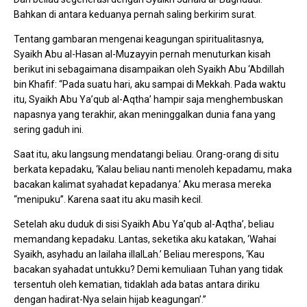
Bahkan di antara keduanya pernah saling berkirim surat.
Tentang gambaran mengenai keagungan spiritualitasnya,
Syaikh Abu al-Hasan al-Muzayyin pernah menuturkan kisah
berikut ini sebagaimana disampaikan oleh Syaikh Abu ‘Abdillah
bin Khafif: “Pada suatu hari, aku sampai di Mekkah. Pada waktu
itu, Syaikh Abu Ya’qub al-Aqtha’ hampir saja menghembuskan
napasnya yang terakhir, akan meninggalkan dunia fana yang
sering gaduh ini.
Saat itu, aku langsung mendatangi beliau. Orang-orang di situ
berkata kepadaku, ‘Kalau beliau nanti menoleh kepadamu, maka
bacakan kalimat syahadat kepadanya.’ Aku merasa mereka
“menipuku”. Karena saat itu aku masih kecil.
Setelah aku duduk di sisi Syaikh Abu Ya’qub al-Aqtha’, beliau
memandang kepadaku. Lantas, seketika aku katakan, ‘Wahai
Syaikh, asyhadu an lailaha illalLah.’ Beliau merespons, ‘Kau
bacakan syahadat untukku? Demi kemuliaan Tuhan yang tidak
tersentuh oleh kematian, tidaklah ada batas antara diriku
dengan hadirat-Nya selain hijab keagungan’.”