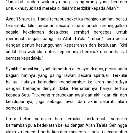
“Tidakkah sudah waktunya bagi orang-orang yang beriman
untuk khusyuk hati mereka di dalam berdzikir kepada Allah?”
Ayat 16 surat al-Hadid tersebut seketika menjadikan hati beliau
tersentak, lalu tersadar secara rohani untuk meninggalkan
segala kekelaman dosa-dosa sembari bergegas untuk
memenuhi segala panggilan Allah Ta’ala. “Tuhan,” seru beliau
dengan penuh kesungguhan, kepasrahan dan ketulusan, “kini
sudah tiba waktuku untuk sepenuhnya berpihak dan berhasrat
semata kepadaMu.”
Syaikh Fudhail bin ‘Iyadh tersentuh oleh ayat di atas, persis pada
bagian hatinya yang paling rawan secara spiritual. Terkulai
beliau. Hatinya kemudian menghambur ke arah hadiratNya
dengan berbagai denyut dzikir. Perhatiannya hanya tertuju
kepada Satu Titik yang merupakan awal dan akhir dari diri dan
kehidupannya, juga sebagai awal dan akhir seluruh alam
semesta itu.
Umur beliau semakin hari semakin bertambah, semakin
bertambah pula kedekatan beliau dengan Allah Ta’ala. Sehingga
akhirnya tersedot perhatian dan konsentrasi beliau secara utuh