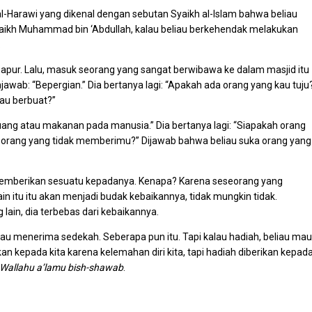
i al-Harawi yang dikenal dengan sebutan Syaikh al-Islam bahwa beliau
yaikh Muhammad bin ‘Abdullah, kalau beliau berkehendak melakukan
.
Nisapur. Lalu, masuk seorang yang sangat berwibawa ke dalam masjid itu
awab: “Bepergian.” Dia bertanya lagi: “Apakah ada orang yang kau tuju
kau berbuat?”
uang atau makanan pada manusia.” Dia bertanya lagi: “Siapakah orang
orang yang tidak memberimu?” Dijawab bahwa beliau suka orang yang
 memberikan sesuatu kepadanya. Kenapa? Karena seseorang yang
in itu itu akan menjadi budak kebaikannya, tidak mungkin tidak.
ain, dia terbebas dari kebaikannya.
u menerima sedekah. Seberapa pun itu. Tapi kalau hadiah, beliau mau
n kepada kita karena kelemahan diri kita, tapi hadiah diberikan kepad
Wallahu a’lamu bish-shawab
.