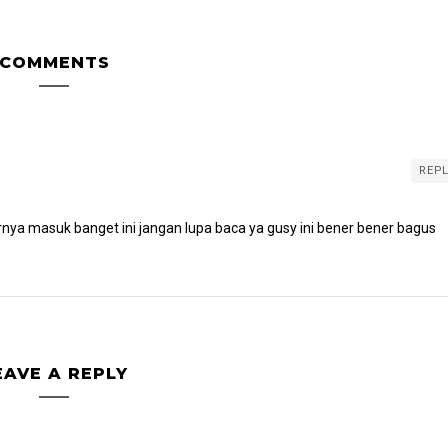
COMMENTS
REP
rnya masuk banget ini jangan lupa baca ya gusy ini bener bener bagus
EAVE A REPLY