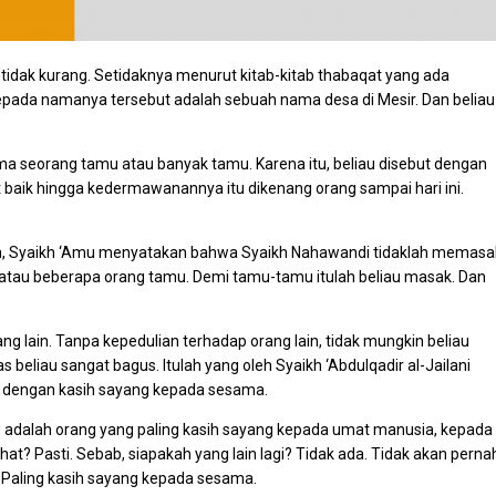
n tidak kurang. Setidaknya menurut kitab-kitab thabaqat yang ada
kepada namanya tersebut adalah sebuah nama desa di Mesir. Dan beliau
ama seorang tamu atau banyak tamu. Karena itu, beliau disebut dengan
t baik hingga kedermawanannya itu dikenang orang sampai hari ini.
lam, Syaikh ‘Amu menyatakan bahwa Syaikh Nahawandi tidaklah memasa
atau beberapa orang tamu. Demi tamu-tamu itulah beliau masak. Dan
g lain. Tanpa kepedulian terhadap orang lain, tidak mungkin beliau
s beliau sangat bagus. Itulah yang oleh Syaikh ‘Abdulqadir al-Jailani
h dengan kasih sayang kepada sesama.
adalah orang yang paling kasih sayang kepada umat manusia, kepada
ehat? Pasti. Sebab, siapakah yang lain lagi? Tidak ada. Tidak akan perna
. Paling kasih sayang kepada sesama.