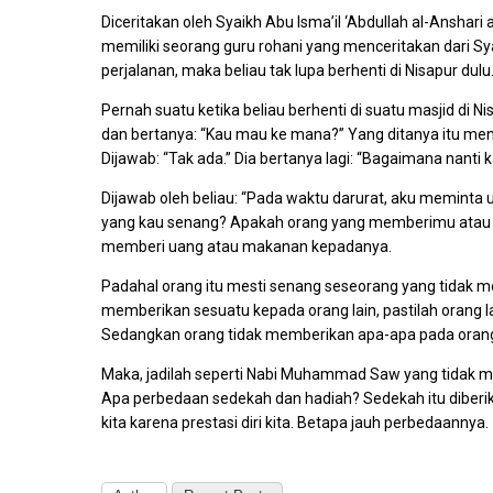
Diceritakan oleh Syaikh Abu Isma’il ‘Abdullah al-Anshar
memiliki seorang guru rohani yang menceritakan dari S
perjalanan, maka beliau tak lupa berhenti di Nisapur dulu
Pernah suatu ketika beliau berhenti di suatu masjid di 
dan bertanya: “Kau mau ke mana?” Yang ditanya itu menj
Dijawab: “Tak ada.” Dia bertanya lagi: “Bagaimana nanti 
Dijawab oleh beliau: “Pada waktu darurat, aku meminta 
yang kau senang? Apakah orang yang memberimu atau 
memberi uang atau makanan kepadanya.
Padahal orang itu mesti senang seseorang yang tidak
memberikan sesuatu kepada orang lain, pastilah orang la
Sedangkan orang tidak memberikan apa-apa pada orang l
Maka, jadilah seperti Nabi Muhammad Saw yang tidak ma
Apa perbedaan sedekah dan hadiah? Sedekah itu diberika
kita karena prestasi diri kita. Betapa jauh perbedaannya.