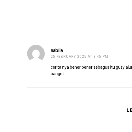
nabila
25 FEBRUARY 2025 AT 3:45 PM
cerita nya bener bener sebagus itu gusy alu
banget
L