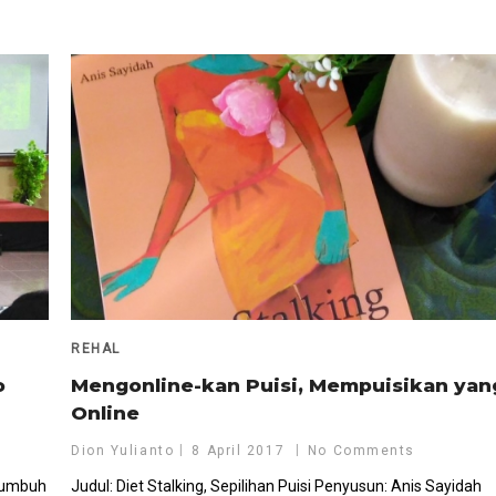
REHAL
o
Mengonline-kan Puisi, Mempuisikan yan
Online
Dion Yulianto
8 April 2017
No Comments
 tumbuh
Judul: Diet Stalking, Sepilihan Puisi Penyusun: Anis Sayidah