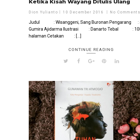
Ketika Kisah Wayang Ditulis Ulang
Dion Yulianto
10 December 2016
No Comment
Judul : Wisanggeni, Sang Buronan Pengarang :
Gumira Ajidarma Ilustrasi : Danarto Tebal : 10
halaman Cetakan : […]
CONTINUE READING