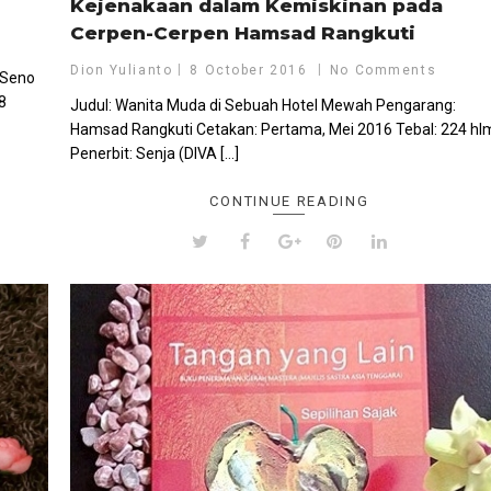
Kejenakaan dalam Kemiskinan pada
Cerpen-Cerpen Hamsad Rangkuti
s
Dion Yulianto
8 October 2016
No Comments
 Seno
8
Judul: Wanita Muda di Sebuah Hotel Mewah Pengarang:
Hamsad Rangkuti Cetakan: Pertama, Mei 2016 Tebal: 224 hl
Penerbit: Senja (DIVA […]
CONTINUE READING