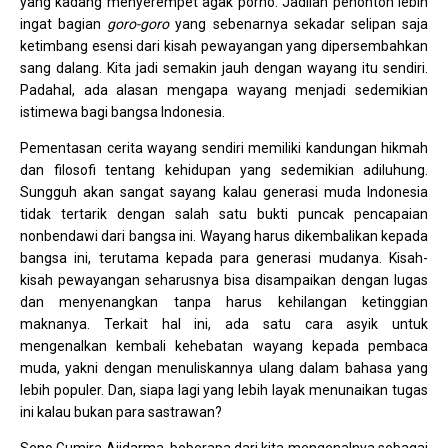
yang kadang menyerempet agak porno. Jadilah penonton lebih
ingat bagian
goro-goro
yang sebenarnya sekadar selipan saja
ketimbang esensi dari kisah pewayangan yang dipersembahkan
sang dalang. Kita jadi semakin jauh dengan wayang itu sendiri.
Padahal, ada alasan mengapa wayang menjadi sedemikian
istimewa bagi bangsa Indonesia.
Pementasan cerita wayang sendiri memiliki kandungan hikmah
dan filosofi tentang kehidupan yang sedemikian adiluhung.
Sungguh akan sangat sayang kalau generasi muda Indonesia
tidak tertarik dengan salah satu bukti puncak pencapaian
nonbendawi dari bangsa ini. Wayang harus dikembalikan kepada
bangsa ini, terutama kepada para generasi mudanya. Kisah-
kisah pewayangan seharusnya bisa disampaikan dengan lugas
dan menyenangkan tanpa harus kehilangan ketinggian
maknanya. Terkait hal ini, ada satu cara asyik untuk
mengenalkan kembali kehebatan wayang kepada pembaca
muda, yakni dengan menuliskannya ulang dalam bahasa yang
lebih populer. Dan, siapa lagi yang lebih layak menunaikan tugas
ini kalau bukan para sastrawan?
Seno Gumira Ajidarma, beberapa dari kita mengenalnya sebagai