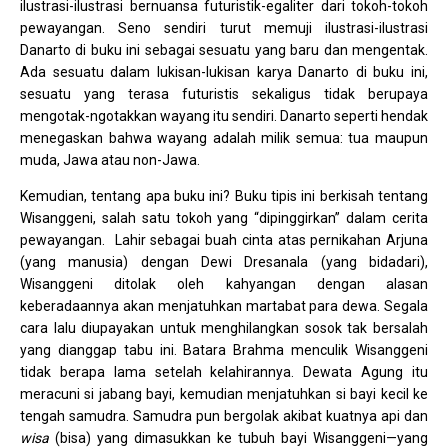
ilustrasi-ilustrasi bernuansa futuristik-egaliter dari tokoh-tokoh
pewayangan. Seno sendiri turut memuji ilustrasi-ilustrasi
Danarto di buku ini sebagai sesuatu yang baru dan mengentak.
Ada sesuatu dalam lukisan-lukisan karya Danarto di buku ini,
sesuatu yang terasa futuristis sekaligus tidak berupaya
mengotak-ngotakkan wayang itu sendiri. Danarto seperti hendak
menegaskan bahwa wayang adalah milik semua: tua maupun
muda, Jawa atau non-Jawa.
Kemudian, tentang apa buku ini? Buku tipis ini berkisah tentang
Wisanggeni, salah satu tokoh yang “dipinggirkan” dalam cerita
pewayangan. Lahir sebagai buah cinta atas pernikahan Arjuna
(yang manusia) dengan Dewi Dresanala (yang bidadari),
Wisanggeni ditolak oleh kahyangan dengan alasan
keberadaannya akan menjatuhkan martabat para dewa. Segala
cara lalu diupayakan untuk menghilangkan sosok tak bersalah
yang dianggap tabu ini. Batara Brahma menculik Wisanggeni
tidak berapa lama setelah kelahirannya. Dewata Agung itu
meracuni si jabang bayi, kemudian menjatuhkan si bayi kecil ke
tengah samudra. Samudra pun bergolak akibat kuatnya api dan
wisa
(bisa) yang dimasukkan ke tubuh bayi Wisanggeni—yang