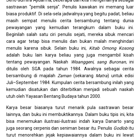
sastrawan “pemilik senja”. Penulis kawakan ini memang luar
biasa produktif. Di sela-sela jadwalnya yang begitu padat, beliau
masih sempat menulis cerita bersambung tentang dunia
pewayangan yang kemudian terangkum dalam buku ini.
Beginilah salah satu ciri penulis sejati, mereka sibuk mencari
cara agar tetap bisa menulis dan bukan malah menghindari
menulis karena sibuk. Selain buku ini,
Kitab Omong Kosong
adalah buku lain karya beliau yang juga mengambil kisah
tentang pewayangan. Naskah
Wisanggeni, sang Buronan
, ini
ditulis oleh SGA pada tahun 1984. Awalnya sebagai cerita
bersambung di majalah
Zaman
(sekarang
Matra
) untuk edisi
Juli–September 1984. Kumpulan cerita bersambung inilah yang
kemudian disatukan dan diterbitkan menjadi sebuah naskah
utuh oleh Yayasan Bentang Budaya tahun 2000.
Karya besar biasanya turut menarik pula sastrawan besar
lainnya, dan buku ini membuktikannya. Dalam buku tipis ini, kita
bisa menemukan ilustrasi-ilustrasi indah karya Danarto yang
juga seorang cerpenis dan seniman besar itu. Penulis
Godlob
itu
turut menorehkan jejak kepiawaiannya dalam buku ini lewat