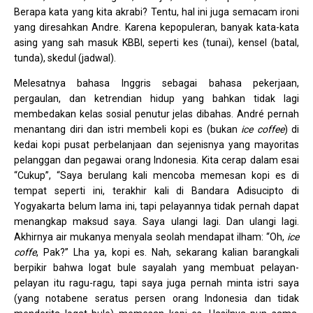
Berapa kata yang kita akrabi? Tentu, hal ini juga semacam ironi
yang diresahkan Andre. Karena kepopuleran, banyak kata-kata
asing yang sah masuk KBBI, seperti kes (tunai), kensel (batal,
tunda), skedul (jadwal).
Melesatnya bahasa Inggris sebagai bahasa pekerjaan,
pergaulan, dan ketrendian hidup yang bahkan tidak lagi
membedakan kelas sosial penutur jelas dibahas. André pernah
menantang diri dan istri membeli kopi es (bukan
ice coffee
) di
kedai kopi pusat perbelanjaan dan sejenisnya yang mayoritas
pelanggan dan pegawai orang Indonesia. Kita cerap dalam esai
“Cukup”, “Saya berulang kali mencoba memesan kopi es di
tempat seperti ini, terakhir kali di Bandara Adisucipto di
Yogyakarta belum lama ini, tapi pelayannya tidak pernah dapat
menangkap maksud saya. Saya ulangi lagi. Dan ulangi lagi.
Akhirnya air mukanya menyala seolah mendapat ilham: “Oh,
ice
coffe
, Pak?” Lha ya, kopi es. Nah, sekarang kalian barangkali
berpikir bahwa logat bule sayalah yang membuat pelayan-
pelayan itu ragu-ragu, tapi saya juga pernah minta istri saya
(yang notabene seratus persen orang Indonesia dan tidak