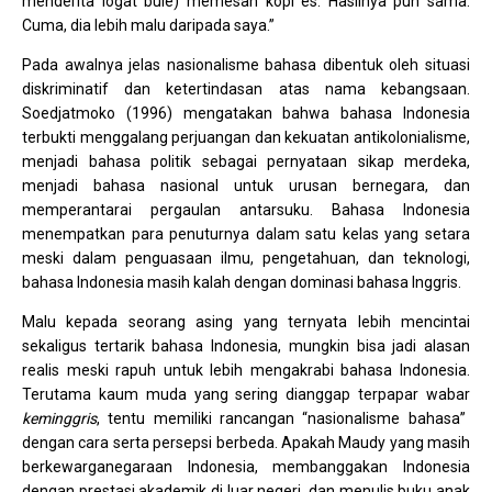
menderita logat bule) memesan kopi es. Hasilnya pun sama.
Cuma, dia lebih malu daripada saya.”
Pada awalnya jelas nasionalisme bahasa dibentuk oleh situasi
diskriminatif dan ketertindasan atas nama kebangsaan.
Soedjatmoko (1996) mengatakan bahwa bahasa Indonesia
terbukti menggalang perjuangan dan kekuatan antikolonialisme,
menjadi bahasa politik sebagai pernyataan sikap merdeka,
menjadi bahasa nasional untuk urusan bernegara, dan
memperantarai pergaulan antarsuku. Bahasa Indonesia
menempatkan para penuturnya dalam satu kelas yang setara
meski dalam penguasaan ilmu, pengetahuan, dan teknologi,
bahasa Indonesia masih kalah dengan dominasi bahasa Inggris.
Malu kepada seorang asing yang ternyata lebih mencintai
sekaligus tertarik bahasa Indonesia, mungkin bisa jadi alasan
realis meski rapuh untuk lebih mengakrabi bahasa Indonesia.
Terutama kaum muda yang sering dianggap terpapar wabar
keminggris
, tentu memiliki rancangan “nasionalisme bahasa”
dengan cara serta persepsi berbeda. Apakah Maudy yang masih
berkewarganegaraan Indonesia, membanggakan Indonesia
dengan prestasi akademik di luar negeri, dan menulis buku anak