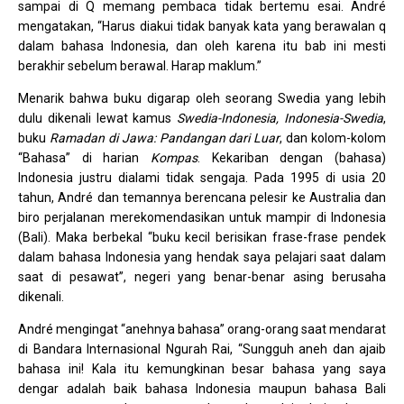
sampai di Q memang pembaca tidak bertemu esai. André
mengatakan, “Harus diakui tidak banyak kata yang berawalan q
dalam bahasa Indonesia, dan oleh karena itu bab ini mesti
berakhir sebelum berawal. Harap maklum.”
Menarik bahwa buku digarap oleh seorang Swedia yang lebih
dulu dikenali lewat kamus
Swedia-Indonesia, Indonesia-Swedia
,
buku
Ramadan di Jawa: Pandangan dari Luar
, dan kolom-kolom
“Bahasa” di harian
Kompas
. Kekariban dengan (bahasa)
Indonesia justru dialami tidak sengaja. Pada 1995 di usia 20
tahun, André dan temannya berencana pelesir ke Australia dan
biro perjalanan merekomendasikan untuk mampir di Indonesia
(Bali). Maka berbekal “buku kecil berisikan frase-frase pendek
dalam bahasa Indonesia yang hendak saya pelajari saat dalam
saat di pesawat”, negeri yang benar-benar asing berusaha
dikenali.
André mengingat “anehnya bahasa” orang-orang saat mendarat
di Bandara Internasional Ngurah Rai, “Sungguh aneh dan ajaib
bahasa ini! Kala itu kemungkinan besar bahasa yang saya
dengar adalah baik bahasa Indonesia maupun bahasa Bali