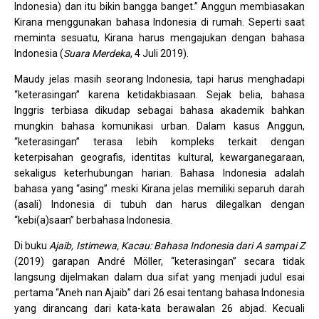
Indonesia) dan itu bikin bangga banget.” Anggun membiasakan
Kirana menggunakan bahasa Indonesia di rumah. Seperti saat
meminta sesuatu, Kirana harus mengajukan dengan bahasa
Indonesia (
Suara Merdeka
, 4 Juli 2019).
Maudy jelas masih seorang Indonesia, tapi harus menghadapi
“keterasingan” karena ketidakbiasaan. Sejak belia, bahasa
Inggris terbiasa dikudap sebagai bahasa akademik bahkan
mungkin bahasa komunikasi urban. Dalam kasus Anggun,
“keterasingan” terasa lebih kompleks terkait dengan
keterpisahan geografis, identitas kultural, kewarganegaraan,
sekaligus keterhubungan harian. Bahasa Indonesia adalah
bahasa yang “asing” meski Kirana jelas memiliki separuh darah
(asali) Indonesia di tubuh dan harus dilegalkan dengan
“kebi(a)saan” berbahasa Indonesia.
Di buku
Ajaib, Istimewa, Kacau: Bahasa Indonesia dari A sampai Z
(2019) garapan André Möller, “keterasingan” secara tidak
langsung dijelmakan dalam dua sifat yang menjadi judul esai
pertama “Aneh nan Ajaib” dari 26 esai tentang bahasa Indonesia
yang dirancang dari kata-kata berawalan 26 abjad. Kecuali