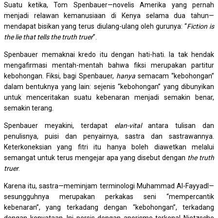
Suatu ketika, Tom Spenbauer—novelis Amerika yang pernah
menjadi relawan kemanusiaan di Kenya selama dua tahun—
mendapat bisikan yang terus diulang-ulang oleh gurunya: “
Fiction is
the lie that tells the truth truer
”.
Spenbauer memaknai kredo itu dengan hati-hati. Ia tak hendak
mengafirmasi mentah-mentah bahwa fiksi merupakan partitur
kebohongan. Fiksi, bagi Spenbauer,
hanya
semacam “kebohongan”
dalam bentuknya yang lain: sejenis “kebohongan” yang dibunyikan
untuk menceritakan suatu kebenaran menjadi semakin benar,
semakin terang.
Spenbauer meyakini, terdapat
elan-vital
antara tulisan dan
penulisnya, puisi dan penyairnya, sastra dan sastrawannya.
Keterkoneksian yang fitri itu hanya boleh diawetkan melalui
semangat untuk terus mengejar apa yang disebut dengan
the truth
truer
.
Karena itu, sastra—meminjam terminologi Muhammad Al-Fayyadl—
sesungguhnya merupakan perkakas seni “mempercantik
kebenaran”, yang terkadang dengan “kebohongan”, terkadang