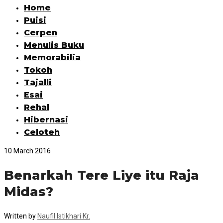
Home
Puisi
Cerpen
Menulis Buku
Memorabilia
Tokoh
Tajalli
Esai
Rehal
Hibernasi
Celoteh
10 March 2016
Benarkah Tere Liye itu Raja
Midas?
Written by
Naufil Istikhari Kr.