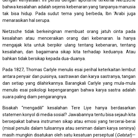
dengan kenyataan. Ini persis dengan aporisme terkenal Nietzsche
bahwa kesalahan adalah sejenis kebenaran yang tanpanya manusia
tak bisa hidup. Pada sudut tema yang berbeda, Ibn ‘Arabi juga
menarasikan hal serupa.
Nietzsche tidak berkeinginan membuat orang jatuh cinta pada
kesalahan atau menceraikan orang dari kebenaran. Ia hanya
mengajak kita untuk berpikir ulang tentang kebenaran, tentang
kesalahan, dan bagaimana sikap kita terhadap keduanya. Atau
bahkan tidak bersikap kepada dua-duanya.
Pada 1827, Thomas Carlyle menulis esai perihal keterkaitan lembut
antara penyair dan puisinya, sastrawan dan karya sastranya, tangan
dan setiap yang dilahirkannya. Barangkali Carlyle yang mula-mula
menulis esai psikologi kepengarangan bahwa karya sastra adalah
suara paling diam pengarangnya.
Bisakah “mengadili” kesalahan Tere Liye hanya berdasarkan
statemen konyol di media sosial? Jawabannya tentu bisa sejauh kita
bersepakat bahwa instrumen sikap atau emosi yang tercerai-berai
(misal penulis dalam tulisannya atau seniman dalam karya seninya)
masih mungkin disatukan oleh satu kesatuan perseptual (
Gelstat
)—