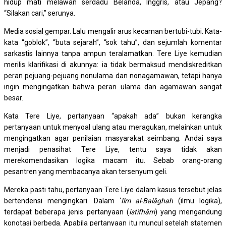
hidup mati melawan serdadu Belanda, Inggris, atau Jepang?
“Silakan cari,” serunya.
Media sosial gempar. Lalu mengalir arus kecaman bertubi-tubi. Kata-
kata “goblok”, “buta sejarah”, “sok tahu”, dan sejumlah komentar
sarkastis lainnya tanpa ampun teralamatkan. Tere Liye kemudian
merilis klarifikasi di akunnya: ia tidak bermaksud mendiskreditkan
peran pejuang-pejuang nonulama dan nonagamawan, tetapi hanya
ingin mengingatkan bahwa peran ulama dan agamawan sangat
besar.
Kata Tere Liye, pertanyaan “apakah ada” bukan kerangka
pertanyaan untuk menyoal ulang atau meragukan, melainkan untuk
mengingatkan agar penilaian masyarakat seimbang. Andai saya
menjadi penasihat Tere Liye, tentu saya tidak akan
merekomendasikan logika macam itu. Sebab orang-orang
pesantren yang membacanya akan tersenyum geli.
Mereka pasti tahu, pertanyaan Tere Liye dalam kasus tersebut jelas
bertendensi mengingkari. Dalam ‘
Ilm al-Balâghah
(ilmu logika),
terdapat beberapa jenis pertanyaan (
istifhâm
) yang mengandung
konotasi berbeda. Apabila pertanyaan itu muncul setelah statemen