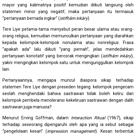
mayor yang kalimatnya positif kemudian diikuti langsung oleh
statemen minor yang negatif, maka pertanyaan itu termasuk
“pertanyaan bernada ingkar” (
istifhâm inkâry
).
Tere Liye petama-tama menyebut peran besar ulama atau orang-
orang religius, kemudian memunculkan pertanyaan yang diarahkan
kepada kelompok-kelompok nonulama atau nonreligius. Frasa
“apakah ada” lalu diikuti “yang pernah”, jelas mendedahkan
pertanyaan konotatif yang bercorak mengingkari (
istifhâm inkâry
),
yakni mengingkari kelompok satu untuk mengunggulkan kelompok
lain.
Pertanyaannya, mengapa muncul diaspora sikap terhadap
statemen Tere Liye dengan preseden tegang: kelompok pengecam
seolah menghendaki bahwa sastrawan tidak boleh keliru dan
kelompok pembela menoleransi kekeliruan sastrawan dengan dalih
sastrawan juga manusia?
Menurut Erving Goffman, dalam
Interaction Ritual
(1967), sikap
terhadap seseorang dipengaruhi oleh apa yang ia sebut sebagai
“pengelolaan kesan” (
impression management
). Kesan terbentuk