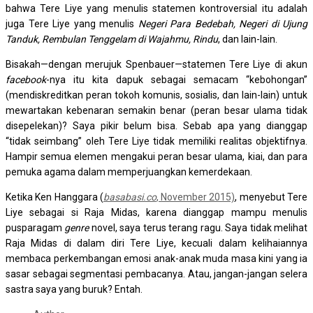
bahwa Tere Liye yang menulis statemen kontroversial itu adalah
juga Tere Liye yang menulis
Negeri Para Bedebah, Negeri di Ujung
Tanduk, Rembulan Tenggelam di Wajahmu, Rindu
, dan lain-lain.
Bisakah—dengan merujuk Spenbauer—statemen Tere Liye di akun
facebook
-nya itu kita dapuk sebagai semacam “kebohongan”
(mendiskreditkan peran tokoh komunis, sosialis, dan lain-lain) untuk
mewartakan kebenaran semakin benar (peran besar ulama tidak
disepelekan)? Saya pikir belum bisa. Sebab apa yang dianggap
“tidak seimbang” oleh Tere Liye tidak memiliki realitas objektifnya.
Hampir semua elemen mengakui peran besar ulama, kiai, dan para
pemuka agama dalam memperjuangkan kemerdekaan.
Ketika Ken Hanggara (
basabasi.co
, November 2015)
, menyebut Tere
Liye sebagai si Raja Midas, karena dianggap mampu menulis
pusparagam
genre
novel, saya terus terang ragu. Saya tidak melihat
Raja Midas di dalam diri Tere Liye, kecuali dalam kelihaiannya
membaca perkembangan emosi anak-anak muda masa kini yang ia
sasar sebagai segmentasi pembacanya. Atau, jangan-jangan selera
sastra saya yang buruk? Entah.