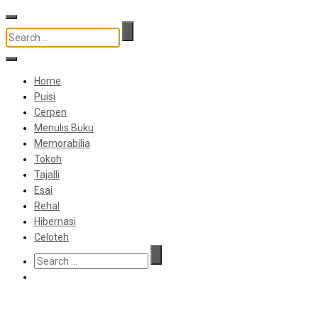
Home
Puisi
Cerpen
Menulis Buku
Memorabilia
Tokoh
Tajalli
Esai
Rehal
Hibernasi
Celoteh