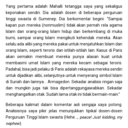
Yang pertama adalah Mahalli tetangga saya yang sekaligus
keponakan sendiri. Dia adalah dosen di beberapa perguruan
tinggi swasta di Sumenep. Dia berkomentar begini: “Sampai
kapan pun mereka (nonmuslim) tidak akan pernah rela agama
Islam dan orang-orang Islam hidup dan berkembang di muka
bumi, sampai orang Islam mengikuti kehendak mereka. Akan
selalu ada alibi yang mereka pakai untuk menjatuhkan Islam dan
orang Islam, seperti teroris dan istilah-istilah lain. Kasus di Paris
akan semakin membuat mereka punya alasan kuat untuk
membasmi umat Islam yang mereka kecam sebagai teroris.
Padahal, bisa jadi pelaku di Paris adalah rekayasa mereka sendiri
untuk dijadikan alibi, selanjutnya untuk menyerang simbol Islam
di Suriah dan lainnya… Armagedon. Sekadar analisis ringan saja
dan mungkin juga tak bisa dipertanggungjawabkan. Sekadar
menghangatkan otak. Sudah lama otak ini tidak bermain-main.”
Beberapa kalimat dalam komentar asli sengaja saya potong.
Analisisnya saya pikir jelas menunjukkan tipikal dosen-dosen
Perguruan Tinggi Islam swasta (Hehe…,
peace! Just kidding, my
nephew
).