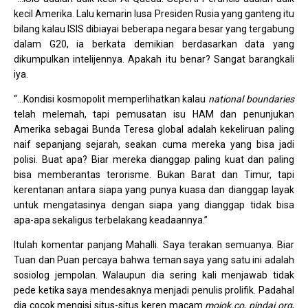
kecil Amerika. Lalu kemarin lusa Presiden Rusia yang ganteng itu
bilang kalau ISIS dibiayai beberapa negara besar yang tergabung
dalam G20, ia berkata demikian berdasarkan data yang
dikumpulkan intelijennya. Apakah itu benar? Sangat barangkali
iya.
“…Kondisi kosmopolit memperlihatkan kalau
national boundaries
telah melemah, tapi pemusatan isu HAM dan penunjukan
Amerika sebagai Bunda Teresa global adalah kekeliruan paling
naif sepanjang sejarah, seakan cuma mereka yang bisa jadi
polisi. Buat apa? Biar mereka dianggap paling kuat dan paling
bisa memberantas terorisme. Bukan Barat dan Timur, tapi
kerentanan antara siapa yang punya kuasa dan dianggap layak
untuk mengatasinya dengan siapa yang dianggap tidak bisa
apa-apa sekaligus terbelakang keadaannya.”
Itulah komentar panjang Mahalli. Saya terakan semuanya. Biar
Tuan dan Puan percaya bahwa teman saya yang satu ini adalah
sosiolog jempolan. Walaupun dia sering kali menjawab tidak
pede ketika saya mendesaknya menjadi penulis prolifik. Padahal
dia cocok mengisi situs-situs keren macam
mojok.co
,
pindai.org
,