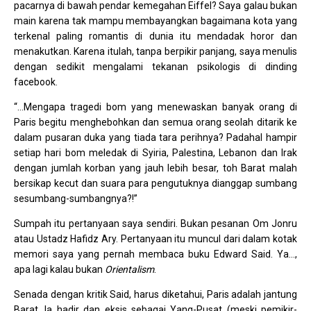
pacarnya di bawah pendar kemegahan Eiffel? Saya galau bukan
main karena tak mampu membayangkan bagaimana kota yang
terkenal paling romantis di dunia itu mendadak horor dan
menakutkan. Karena itulah, tanpa berpikir panjang, saya menulis
dengan sedikit mengalami tekanan psikologis di dinding
facebook.
“…Mengapa tragedi bom yang menewaskan banyak orang di
Paris begitu menghebohkan dan semua orang seolah ditarik ke
dalam pusaran duka yang tiada tara perihnya? Padahal hampir
setiap hari bom meledak di Syiria, Palestina, Lebanon dan Irak
dengan jumlah korban yang jauh lebih besar, toh Barat malah
bersikap kecut dan suara para pengutuknya dianggap sumbang
sesumbang-sumbangnya?!”
Sumpah itu pertanyaan saya sendiri. Bukan pesanan Om Jonru
atau Ustadz Hafidz Ary. Pertanyaan itu muncul dari dalam kotak
memori saya yang pernah membaca buku Edward Said. Ya…,
apa lagi kalau bukan
Orientalism
.
Senada dengan kritik Said, harus diketahui, Paris adalah jantung
Barat. Ia hadir dan eksis sebagai Yang-Pusat (meski pemikir-