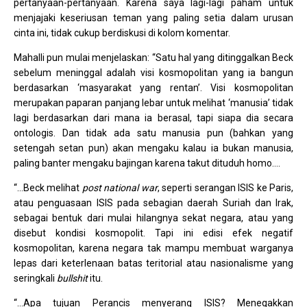
pertanyaan-pertanyaan. Karena saya lagi-lagi paham untuk
menjajaki keseriusan teman yang paling setia dalam urusan
cinta ini, tidak cukup berdiskusi di kolom komentar.
Mahalli pun mulai menjelaskan: “Satu hal yang ditinggalkan Beck
sebelum meninggal adalah visi kosmopolitan yang ia bangun
berdasarkan ‘masyarakat yang rentan’. Visi kosmopolitan
merupakan paparan panjang lebar untuk melihat ‘manusia’ tidak
lagi berdasarkan dari mana ia berasal, tapi siapa dia secara
ontologis. Dan tidak ada satu manusia pun (bahkan yang
setengah setan pun) akan mengaku kalau ia bukan manusia,
paling banter mengaku bajingan karena takut dituduh homo….
“…Beck melihat
post national war
, seperti serangan ISIS ke Paris,
atau penguasaan ISIS pada sebagian daerah Suriah dan Irak,
sebagai bentuk dari mulai hilangnya sekat negara, atau yang
disebut kondisi kosmopolit. Tapi ini edisi efek negatif
kosmopolitan, karena negara tak mampu membuat warganya
lepas dari keterlenaan batas teritorial atau nasionalisme yang
seringkali
bullshit
itu.
“…Apa tujuan Perancis menyerang ISIS? Menegakkan