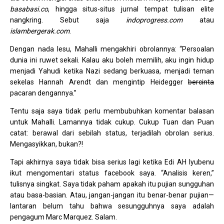
basabasi.co
, hingga situs-situs jurnal tempat tulisan elite
nangkring. Sebut saja
indoprogress.com
atau
islambergerak.com
.
Dengan nada lesu, Mahalli mengakhiri obrolannya: “Persoalan
dunia ini ruwet sekali. Kalau aku boleh memilih, aku ingin hidup
menjadi Yahudi ketika Nazi sedang berkuasa, menjadi teman
sekelas Hannah Arendt dan mengintip Heidegger
bercinta
pacaran dengannya.”
Tentu saja saya tidak perlu membubuhkan komentar balasan
untuk Mahalli. Lamannya tidak cukup. Cukup Tuan dan Puan
catat: berawal dari sebilah status, terjadilah obrolan serius.
Mengasyikkan, bukan?!
Tapi akhirnya saya tidak bisa serius lagi ketika Edi AH Iyubenu
ikut mengomentari status facebook saya. “Analisis keren,”
tulisnya singkat. Saya tidak paham apakah itu pujian sungguhan
atau basa-basian. Atau, jangan-jangan itu benar-benar pujian—
lantaran belum tahu bahwa sesungguhnya saya adalah
pengagum Marc Marquez. Salam.