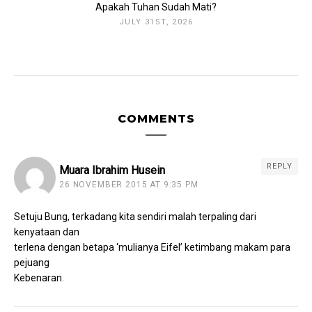
Apakah Tuhan Sudah Mati?
JULY 31ST, 2026
COMMENTS
REPLY
Muara Ibrahim Husein
26 NOVEMBER 2015 AT 9:35 PM
Setuju Bung, terkadang kita sendiri malah terpaling dari
kenyataan dan
terlena dengan betapa ‘mulianya Eifel’ ketimbang makam para
pejuang
Kebenaran.