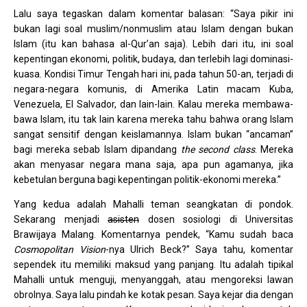
Lalu saya tegaskan dalam komentar balasan: “Saya pikir ini
bukan lagi soal muslim/nonmuslim atau Islam dengan bukan
Islam (itu kan bahasa al-Qur’an saja). Lebih dari itu, ini soal
kepentingan ekonomi, politik, budaya, dan terlebih lagi dominasi-
kuasa. Kondisi Timur Tengah hari ini, pada tahun 50-an, terjadi di
negara-negara komunis, di Amerika Latin macam Kuba,
Venezuela, El Salvador, dan lain-lain. Kalau mereka membawa-
bawa Islam, itu tak lain karena mereka tahu bahwa orang Islam
sangat sensitif dengan keislamannya. Islam bukan “ancaman”
bagi mereka sebab Islam dipandang
the second class
. Mereka
akan menyasar negara mana saja, apa pun agamanya, jika
kebetulan berguna bagi kepentingan politik-ekonomi mereka.”
Yang kedua adalah Mahalli teman seangkatan di pondok.
Sekarang menjadi
asisten
dosen sosiologi di Universitas
Brawijaya Malang. Komentarnya pendek, “Kamu sudah baca
Cosmopolitan Vision
-nya Ulrich Beck?” Saya tahu, komentar
sependek itu memiliki maksud yang panjang. Itu adalah tipikal
Mahalli untuk menguji, menyanggah, atau mengoreksi lawan
obrolnya. Saya lalu pindah ke kotak pesan. Saya kejar dia dengan