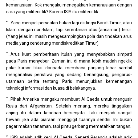
kemanusiaan. Kok mengaku menegakkan kemanusiaan dengan
cara yang militeristik? Karena ISIS itu militeristik.
“…Yang menjadi persoalan bukan lagi distingsi Barat-Timur, atau
Islam dengan non-Islam, tapi kerentanan atas (ancaman) teror.
(Yang jelas ini masih mengesampingkan pola dan tindakan arus
media yang cenderung mendiskreditkan Timur).
“…Arus kuat pemberitaan itulah yang menyebabkan simpati
pada Paris menyebar. Zaman ini, di mana lebih mudah ngeklik
pake kursor tikus daripada membaca panjang lebar sambil
menganalisis peristiwa yang sedang berlangsung, pengarus-
utamaan berita tentang Paris menunjukkan kemenangan
teknologi informasi dan kuasa di belakangnya.
“…Pihak Amerika mengaku membuat Al Qaeda untuk mengusir
Rusia dari Afganistan. Setelah menang, mereka tinggalkan
anjing itu dalam keadaan bersenjata. Lalu menjadi sangat
hewani jika ada piaraan menggigit tuannya sendiri. Ini bukan
pagar makan tanaman, tapi pintu gerbang mematahkan tangan.
“…ISIS adalah adik kecil Al Qaeda. Seperti Perancis adalah adik