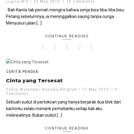
Lugina W.G
22 May 2015
10 Comments
Bah Kanta tak pernah mengira bahwa senja bisa tiba-tiba bisu.
Petang sebelumnya, ia meninggalkan saung tanpa curiga.
Menyusuri jalan […]
CONTINUE READING
CERITA PENDEK
Cinta yang Tersesat
Yossy Wulandari Kusuma Ningrum
17 May 2015
6
Comments
Sebuah sudut di pertokoan yang hanya berjarak dua blok dari
kantorku selalu menarik perhatianku setiap kali aku
melewatinya. Bukan sudut […]
CONTINUE READING