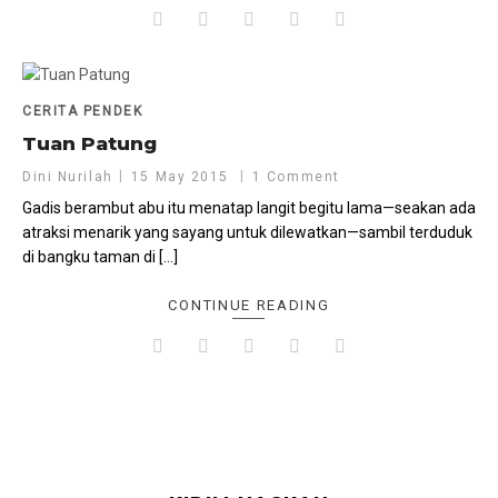
CERITA PENDEK
Tuan Patung
Dini Nurilah
15 May 2015
1 Comment
Gadis berambut abu itu menatap langit begitu lama—seakan ada
atraksi menarik yang sayang untuk dilewatkan—sambil terduduk
di bangku taman di […]
CONTINUE READING