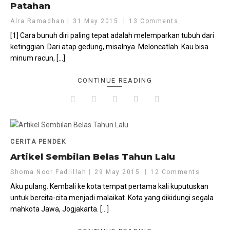
Patahan
Alra Ramadhan
31 May 2015
13 Comments
[1] Cara bunuh diri paling tepat adalah melemparkan tubuh dari
ketinggian. Dari atap gedung, misalnya. Meloncatlah. Kau bisa
minum racun, […]
CONTINUE READING
CERITA PENDEK
Artikel Sembilan Belas Tahun Lalu
Shoma Noor Fadlillah
29 May 2015
12 Comments
Aku pulang. Kembali ke kota tempat pertama kali kuputuskan
untuk bercita-cita menjadi malaikat. Kota yang dikidungi segala
mahkota Jawa, Jogjakarta. […]