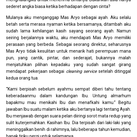
sederet angka biasa ketika berhadapan dengan cinta?
Mulanya aku menganggap Mas Aryo sebagai ayah. Aku selalu
betah serta merasa nyaman ketika bersamanya, ditambah aku
sudah lama kehilangan kasih sayang seorang ayah. Namun
seiring berjalannya waktu, aku mendapati Mas Aryo memiliki
perasaan yang berbeda. Sebagai seorang direktur, seharusnya
Mas Aryo tidak kesulitan untuk menarik hati perempuan mana
pun, yang cantik, pintar, dan sederajat, bukannya malah
menjatuhkan pilihan kepadaku yang sudah sangat girang
mendapat pekerjaan sebagai
cleaning service
setelah ditinggal
kedua orang tua.
“Kami berpisah sebelum ayahmu sempat diberi tahu tentang
keberadaanmu dalam kandungan Ibu. Untung almarhum
bapakmu mau menikahi Ibu dan menafkahi kamu.” Begitu
jawaban Ibu suatu malam ketika aku bertanya lagi tentang Ayah.
Ibu menjawab dengan suara pelan diiringi sorot mata redup yang
sulit kuterjemahkan. Kasihan Ibu. Dia terpisah dari laki-laki yang
meninggalkan benih di rahimnya, lalu beberapa tahun kemudian,
bapak tiriku pergi untuk selamanya.