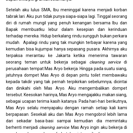
Setelah aku lulus SMA, Ibu meninggal karena menjadi korban
tabrak lari. Aku pun tidak punya siapa-siapa lagi. Tinggal seorang
diri di rumah mungil yang penuh kenangan bersama Ibu dan
Bapak membuatku lebur dalam kesepian dan kerinduan
terhadap mereka. Hidup berkalang rindu sungguh bukan perkara
mudah. Apalagi rindu yang tak mungkin terbayar karena yang
kemudian bisa kujumpai hanya sepasang pusara. Akhirnya aku
terpaksa merantau ke Jakarta ketika menerima tawaran
seorang teman untuk bekerja sebagai
cleaning service
di
perusahaan tempat Mas Aryo bekerja. Hingga pada suatu siang,
jatuhnya dompet Mas Aryo di depan pintu toilet membawaku
kepada takdir yang tak pernah terpikirkan sebelumnya; dicintai
dan dinikahi oleh Mas Aryo. Aku mengembalikan dompet
tersebut. Keesokan harinya, Mas Aryo mengajakku makan siang,
sebagai ucapan terima kasih katanya. Pada hari-hari berikutnya,
Mas Aryo selalu menyapaku dengan ramah setiap kali kami
berpapasan. Sesekali aku dan Mas Aryo mengobrol lebih lama
dari sekadar basa-basi sampai kemudian dia memintaku
berhenti menjadi
cleaning service
. Mas Aryo ingin aku bekerja di