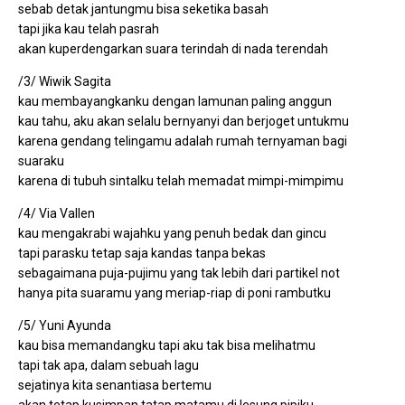
sebab detak jantungmu bisa seketika basah
tapi jika kau telah pasrah
akan kuperdengarkan suara terindah di nada terendah
/3/ Wiwik Sagita
kau membayangkanku dengan lamunan paling anggun
kau tahu, aku akan selalu bernyanyi dan berjoget untukmu
karena gendang telingamu adalah rumah ternyaman bagi
suaraku
karena di tubuh sintalku telah memadat mimpi-mimpimu
/4/ Via Vallen
kau mengakrabi wajahku yang penuh bedak dan gincu
tapi parasku tetap saja kandas tanpa bekas
sebagaimana puja-pujimu yang tak lebih dari partikel not
hanya pita suaramu yang meriap-riap di poni rambutku
/5/ Yuni Ayunda
kau bisa memandangku tapi aku tak bisa melihatmu
tapi tak apa, dalam sebuah lagu
sejatinya kita senantiasa bertemu
akan tetap kusimpan tatap matamu di lesung pipiku