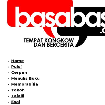
Home
Puisi
Cerpen
Menulis Buku
Memorabilia
Tokoh
Tajalli
Esai