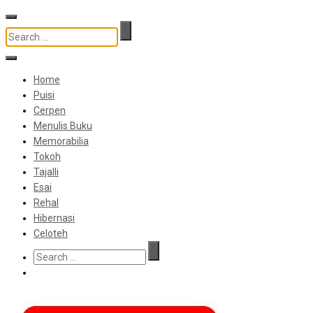
Home
Puisi
Cerpen
Menulis Buku
Memorabilia
Tokoh
Tajalli
Esai
Rehal
Hibernasi
Celoteh