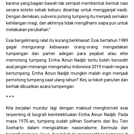
karena yang bagian bawah tak sempat membentuk-bentuk nasi
secara estetis sebab keburu disantap untuk mengganjal nasib.
Dengan demikian, subversi potong tumpeng itu menjadi semakin
kehilangan magi, dan akhirnya tidak mengilhami siapa pun untuk
melakukan perubahan.”
Esai bergelimang ralat itu kurang berkhasiat. Esai bertahun 1989
gagal mengurangi kebiasaan orang-orang mengadakan
tumpengan dan pamer adegan para pejabat atau elite
memotong tumpeng. Emha Ainun Nadjib tentu boleh bersedih
asal jangan menangis mengetahui Indonesia 2019 masih negara
bertumpeng. Emha Ainun Nadjib mungkin malah ingin menjadi
pemotong tumpeng saat ulang tahun? Kini, ia tokoh panutan dan
berhak dibuatkan acara tumpengan.
* * *
Kita berjalan mundur lagi dengan maksud menghornati esai
terpenting di biografi keintelektualan Emha Ainun Nadjib. Pada
masa 1970-an, tumpeng sudah pilihan Soeharto dan Ibu Tien
Soeharto dalam mengisahkan nasionalisme. Bermula dari