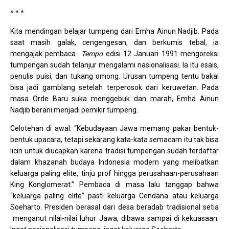
* * *
Kita mendingan belajar tumpeng dari Emha Ainun Nadjib. Pada
saat masih galak, cengengesan, dan berkumis tebal, ia
mengajak pembaca
Tempo
edisi 12 Januari 1991 mengoreksi
tumpengan sudah telanjur mengalami nasionalisasi. Ia itu esais,
penulis puisi, dan tukang omong. Urusan tumpeng tentu bakal
bisa jadi gamblang setelah terperosok dari keruwetan. Pada
masa Orde Baru suka menggebuk dan marah, Emha Ainun
Nadjib berani menjadi pemikir tumpeng.
Celotehan di awal: “Kebudayaan Jawa memang pakar bentuk-
bentuk upacara, tetapi sekarang kata-kata semacam itu tak bisa
licin untuk diucapkan karena tradisi tumpengan sudah terdaftar
dalam khazanah budaya Indonesia modern yang melibatkan
keluarga paling elite, tinju prof hingga perusahaan-perusahaan
King Konglomerat.” Pembaca di masa lalu tanggap bahwa
“keluarga paling elite” pasti keluarga Cendana atau keluarga
Soeharto. Presiden berasal dari desa beradab tradisional setia
menganut nilai-nilai luhur Jawa, dibawa sampai di kekuasaan.