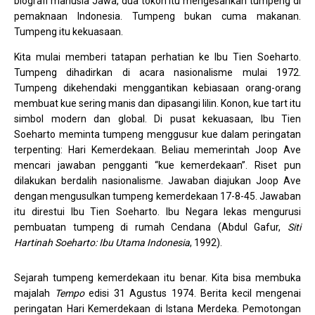
biografi manusia Jawa, dua tokoh itu mengesahkan tumpeng di
pemaknaan Indonesia. Tumpeng bukan cuma makanan.
Tumpeng itu kekuasaan.
Kita mulai memberi tatapan perhatian ke Ibu Tien Soeharto.
Tumpeng dihadirkan di acara nasionalisme mulai 1972.
Tumpeng dikehendaki menggantikan kebiasaan orang-orang
membuat kue sering manis dan dipasangi lilin. Konon, kue tart itu
simbol modern dan global. Di pusat kekuasaan, Ibu Tien
Soeharto meminta tumpeng menggusur kue dalam peringatan
terpenting: Hari Kemerdekaan. Beliau memerintah Joop Ave
mencari jawaban pengganti “kue kemerdekaan”. Riset pun
dilakukan berdalih nasionalisme. Jawaban diajukan Joop Ave
dengan mengusulkan tumpeng kemerdekaan 17-8-45. Jawaban
itu direstui Ibu Tien Soeharto. Ibu Negara lekas mengurusi
pembuatan tumpeng di rumah Cendana (Abdul Gafur,
Siti
Hartinah Soeharto: Ibu Utama Indonesia
, 1992).
Sejarah tumpeng kemerdekaan itu benar. Kita bisa membuka
majalah
Tempo
edisi 31 Agustus 1974. Berita kecil mengenai
peringatan Hari Kemerdekaan di Istana Merdeka. Pemotongan