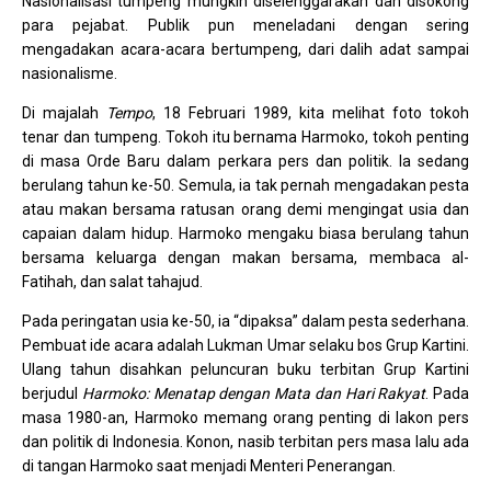
Nasionalisasi tumpeng mungkin diselenggarakan dan disokong
para pejabat. Publik pun meneladani dengan sering
mengadakan acara-acara bertumpeng, dari dalih adat sampai
nasionalisme.
Di majalah
Tempo
, 18 Februari 1989, kita melihat foto tokoh
tenar dan tumpeng. Tokoh itu bernama Harmoko, tokoh penting
di masa Orde Baru dalam perkara pers dan politik. Ia sedang
berulang tahun ke-50. Semula, ia tak pernah mengadakan pesta
atau makan bersama ratusan orang demi mengingat usia dan
capaian dalam hidup. Harmoko mengaku biasa berulang tahun
bersama keluarga dengan makan bersama, membaca al-
Fatihah, dan salat tahajud.
Pada peringatan usia ke-50, ia “dipaksa” dalam pesta sederhana.
Pembuat ide acara adalah Lukman Umar selaku bos Grup Kartini.
Ulang tahun disahkan peluncuran buku terbitan Grup Kartini
berjudul
Harmoko: Menatap dengan Mata dan Hari Rakyat
. Pada
masa 1980-an, Harmoko memang orang penting di lakon pers
dan politik di Indonesia. Konon, nasib terbitan pers masa lalu ada
di tangan Harmoko saat menjadi Menteri Penerangan.