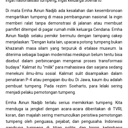
Ingat nasionalisasi tumpeng, ingat keluarga Soeharto.
Di mata Emha Ainun Nadjib ada kesalahan dan kesembronoan
mengartikan tumpeng di masa pembangunan nasional. Ia ingin
memberi ralat tanpa demonstrasi di jalanan atau membuat
pamflet ditempel di pagar rumah milik keluarga Cendana. Emha
Ainun Nadjib selaku pemikir bermutu dengan tampang cakep
menjelaskan: “Dengan kata lain, upacara potong tumpeng bukan
khazanah masa silam yang terpuruk di etalase museum. Ia
diterima sebagai bagian modernitas meskipun belum tentu bisa
disebut dalam perbincangan mengenai proses transformasi
budaya.” Kalimat itu “milik” para mahasiswa dan sarjana sedang
menekuni ilmu-ilmu sosial. Kalimat sulit disampaikan dalam
penataran P-4 atau pengajian ibu-ibu. Di Jawa, kaum ibu adalah
pembuat tumpeng. Pada rezim Soeharto, para lelaki sering
menjadi pelaku pemotongan tumpeng.
Emha Ainun Nadjib terlalu serius memikirkan tumpeng. Kita
menduga ia jengkel dengan acara-acara diberitakan di TVRI,
koran, dan majalah sering memunculkan peristiwa pemotongan
tumpeng oleh penguasa, pejabat, dan pengusaha. Indonesia
gandrung tumpeng di titian politis dan bisnis ketimbang