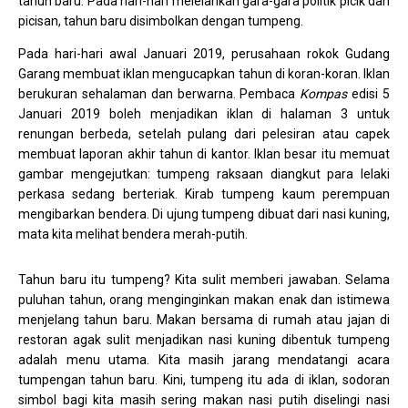
tahun baru. Pada hari-hari melelahkan gara-gara politik picik dan
picisan, tahun baru disimbolkan dengan tumpeng.
Pada hari-hari awal Januari 2019, perusahaan rokok Gudang
Garang membuat iklan mengucapkan tahun di koran-koran. Iklan
berukuran sehalaman dan berwarna. Pembaca
Kompas
edisi 5
Januari 2019 boleh menjadikan iklan di halaman 3 untuk
renungan berbeda, setelah pulang dari pelesiran atau capek
membuat laporan akhir tahun di kantor. Iklan besar itu memuat
gambar mengejutkan: tumpeng raksaan diangkut para lelaki
perkasa sedang berteriak. Kirab tumpeng kaum perempuan
mengibarkan bendera. Di ujung tumpeng dibuat dari nasi kuning,
mata kita melihat bendera merah-putih.
Tahun baru itu tumpeng? Kita sulit memberi jawaban. Selama
puluhan tahun, orang menginginkan makan enak dan istimewa
menjelang tahun baru. Makan bersama di rumah atau jajan di
restoran agak sulit menjadikan nasi kuning dibentuk tumpeng
adalah menu utama. Kita masih jarang mendatangi acara
tumpengan tahun baru. Kini, tumpeng itu ada di iklan, sodoran
simbol bagi kita masih sering makan nasi putih diselingi nasi