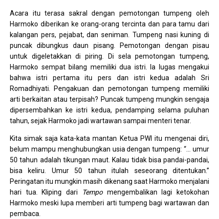
Acara itu terasa sakral dengan pemotongan tumpeng oleh
Harmoko diberikan ke orang-orang tercinta dan para tamu dari
kalangan pers, pejabat, dan seniman. Tumpeng nasi kuning di
puncak dibungkus daun pisang. Pemotongan dengan pisau
untuk digeletakkan di piring. Di sela pemotongan tumpeng,
Harmoko sempat bilang memiliki dua istri. Ia lugas mengakui
bahwa istri pertama itu pers dan istri kedua adalah Sri
Romadhiyati. Pengakuan dan pemotongan tumpeng memiliki
arti berkaitan atau terpisah? Puncak tumpeng mungkin sengaja
dipersembahkan ke istri kedua, pendamping selama puluhan
tahun, sejak Harmoko jadi wartawan sampai menteri tenar.
Kita simak saja kata-kata mantan Ketua PWI itu mengenai diri,
belum mampu menghubungkan usia dengan tumpeng: “… umur
50 tahun adalah tikungan maut. Kalau tidak bisa pandai-pandai,
bisa keliru. Umur 50 tahun itulah seseorang ditentukan.”
Peringatan itu mungkin masih dikenang saat Harmoko menjalani
hari tua. Kliping dari
Tempo
mengembalikan lagi ketokohan
Harmoko meski lupa memberi arti tumpeng bagi wartawan dan
pembaca.