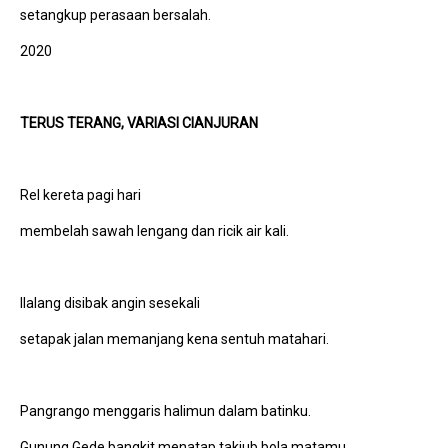
setangkup perasaan bersalah.
2020
TERUS TERANG, VARIASI CIANJURAN
Rel kereta pagi hari
membelah sawah lengang dan ricik air kali.
Ilalang disibak angin sesekali
setapak jalan memanjang kena sentuh matahari.
Pangrango menggaris halimun dalam batinku.
Gunung Gede bangkit menatap takjub bola matamu.